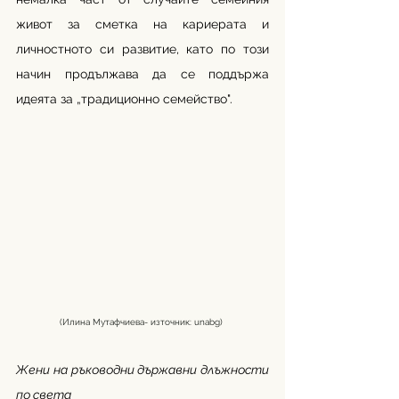
живот за сметка на кариерата и 
личностното си развитие, като по този 
начин продължава да се поддържа 
идеята за „традиционно семейство". 
(Илина Мутафчиева- източник: unabg) 
Жени на ръководни държавни длъжности 
по света