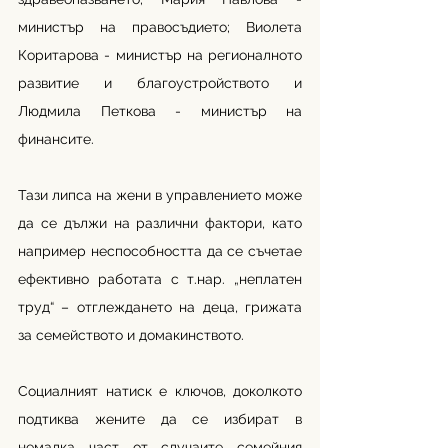
министър на правосъдието; Виолета 
Коритарова - министър на регионалното 
развитие и благоустройството и 
Людмила Петкова - министър на 
финансите.
Тази липса на жени в управлението може 
да се дължи на различни фактори, като 
например неспособността да се съчетае 
ефективно работата с т.нар. „неплатен 
труд“ – отглеждането на деца, грижата 
за семейството и домакинството.
Социалният натиск е ключов, доколкото 
подтиква жените да се избират в 
немалка част от случаите семейния 