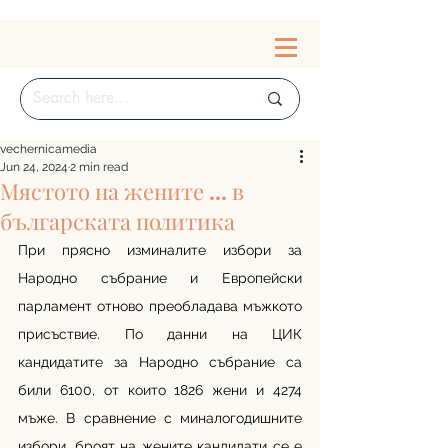
vechernicamedia
Jun 24, 2024
2 min read
Мястото на жените ... в
българската политика
При прясно изминалите избори за 
Народно събрание и Европейски 
парламент отново преобладава мъжкото 
присъствие. По данни на ЦИК 
кандидатите за Народно събрание са 
били 6100, от които 1826 жени и 4274 
мъже. В сравнение с миналогодишните 
избори, броят на жените кандидати се е 