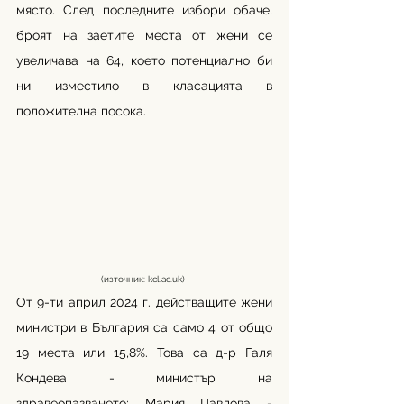
място. След последните избори обаче, 
броят на заетите места от жени се 
увеличава на 64, което потенциално би 
ни изместило в класацията в 
положителна посока. 
(източник: 
kcl.ac.uk
) 
От 9-ти април 2024 г. действащите жени 
министри в България са само 4 от общо 
19 места или 15,8%. Това са д-р Галя 
Кондева - министър на 
здравеопазването; Мария Павлова - 