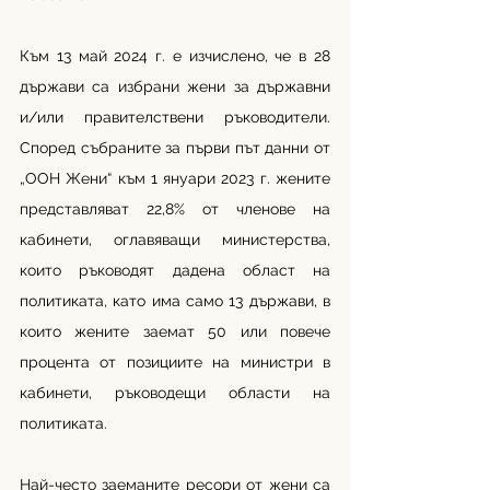
Към 13 май 2024 г. е изчислено, че в 28 
държави са избрани жени за държавни 
и/или правителствени ръководители. 
Според събраните за първи път данни от 
„ООН Жени“ към 1 януари 2023 г. жените 
представляват 22,8% от членове на 
кабинети, оглавяващи министерства, 
които ръководят дадена област на 
политиката, като има само 13 държави, в 
които жените заемат 50 или повече 
процента от позициите на министри в 
кабинети, ръководещи области на 
политиката.
Най-често заеманите ресори от жени са 