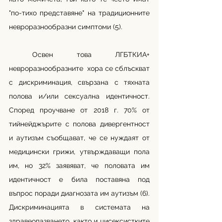
"по-тихо представяне" на традиционните 
невроразнообразни симптоми (5).
 Освен това ЛГБТКИА+ 
невроразнообразните  хора се сблъскват 
с дискриминация, свързана с тяхната 
полова и/или сексуална идентичност. 
Според проучване от 2018 г. 70% от 
тийнейджърите с полова дивергентност 
и аутизъм съобщават, че се нуждаят от 
медицински грижи, утвърждаващи пола 
им, но 32% заявяват, че половата им 
идентичност е била поставяна под 
въпрос поради диагнозата им аутизъм (6). 
Дискриминацията в системата на 
здравеопазването, както и цисексистките 