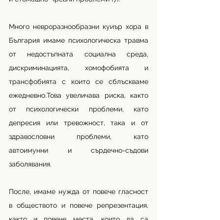
Много невроразнообразни куиър хора в 
България имаме психологическа травма 
от недостъпната социална среда, 
дискриминацията, хомофобията и 
трансфобията с които се сблъскваме 
ежедневно.Това увеличава риска, както 
от психологически проблеми, като 
депресия или тревожност, така и от 
здравословни проблеми, като 
автоимунни и сърдечно-съдови 
заболявания.
После, имаме нужда от повече гласност 
в обществото и повече репрезентация, 
както и повече места, които да са 