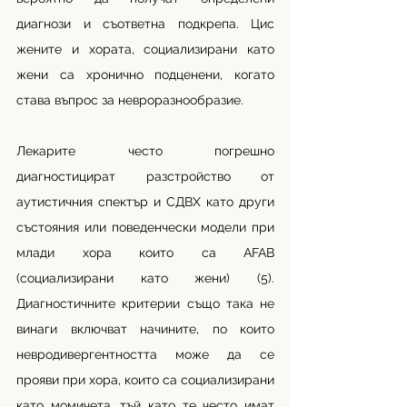
диагнози и съответна подкрепа. Цис 
жените и хората, социализирани като 
жени са хронично подценени, когато 
става въпрос за невроразнообразие. 
Лекарите често погрешно 
диагностицират разстройство от 
аутистичния спектър и СДВХ като други 
състояния или поведенчески модели при 
млади хора които са AFAB 
(социализирани като жени) (5). 
Диагностичните критерии също така не 
винаги включват начините, по които 
невродивергентността може да се 
прояви при хора, които са социализирани 
като момичета, тъй като те често имат 