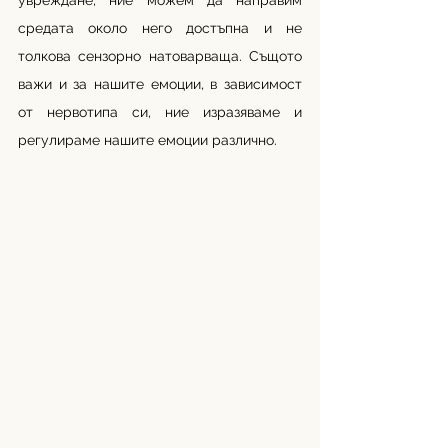
увреждане, ние можем да направим 
средата около него достъпна и не 
толкова сензорно натоварваща. Същото 
важи и за нашите емоции, в зависимост 
от нервотипа си, ние изразяваме и 
регулираме нашите емоции различно.