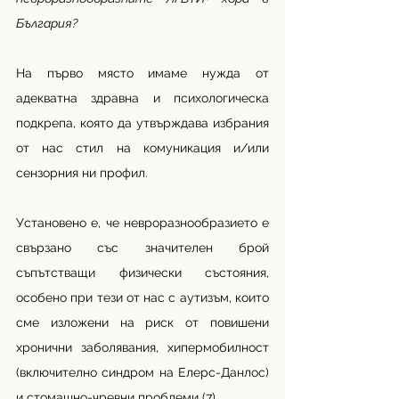
България?
На първо място имаме нужда от 
адекватна здравна и психологическа 
подкрепа, която да утвърждава избрания 
от нас стил на комуникация и/или 
сензорния ни профил.
Установено е, че невроразнообразието е 
свързано със значителен брой 
съпътстващи физически състояния, 
особено при тези от нас с аутизъм, които 
сме изложени на риск от повишени 
хронични заболявания, хипермобилност 
(включително синдром на Елерс-Данлос) 
и стомашно-чревни проблеми (7).