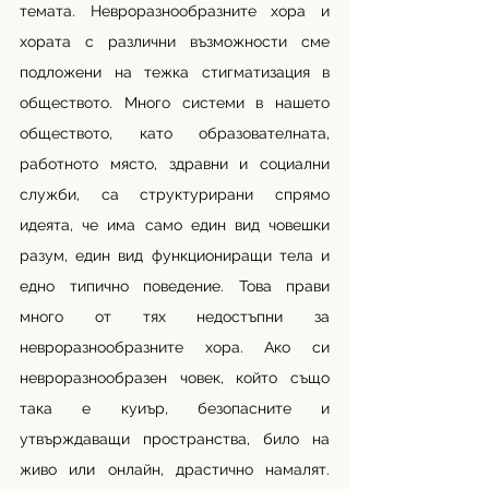
темата. Невроразнообразните хора и 
хората с различни възможности сме 
подложени на тежка стигматизация в 
обществото. Много системи в нашето 
обществото, като образователната, 
работното място, здравни и социални 
служби, са структурирани спрямо 
идеята, че има само един вид човешки 
разум, един вид функциониращи тела и 
едно типично поведение. Това прави 
много от тях недостъпни за 
невроразнообразните хора. Ако си 
невроразнообразен човек, който също 
така е куиър, безопасните и 
утвърждаващи пространства, било на 
живо или онлайн, драстично намалят. 