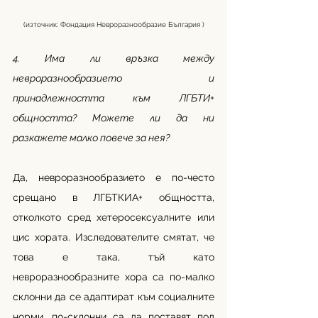
(източник: Фондация Невроразнообразие България )
4. Има ли връзка между 
невроразнообразието и 
принадлежността към ЛГБТИ+ 
общността? Можете ли да ни 
разкажете малко повече за нея?
Да, невроразнообразието е по-често 
срещано в ЛГБТКИА+ общността, 
отколкото сред хетеросексуалните или 
цис хората. Изследователите смятат, че 
това е така, тъй като 
невроразнообразните хора са по-малко 
склонни да се адаптират към социалните 
норми, по-склонни са да поставят под 