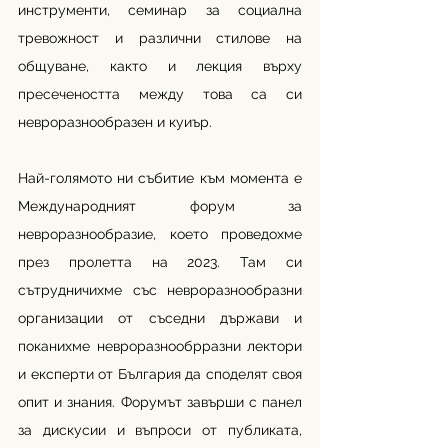
инструменти, семинар за социална 
тревожност и различни стилове на 
общуване, както и лекция върху 
пресечеността между това са си 
невроразнообразен и куиър.
Най-голямото ни събитие към момента е 
Международният форум за 
невроразнообразие, което проведохме 
през пролетта на 2023. Там си 
сътрудничихме със невроразнообразни 
организации от съседни държави и 
поканихме невроразнообрразни лектори 
и експерти от България да споделят своя 
опит и знания. Форумът завърши с панел 
за дискусии и въпроси от публиката, 