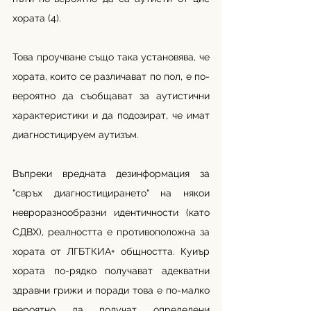
хората (4). 
Това проучване също така установява, че 
хората, които се различават по пол, е по-
вероятно да съобщават за аутистични 
характеристики и да подозират, че имат 
диагностицируем аутизъм. 
Въпреки вредната дезинформация за 
"свръх диагностицирането" на някои 
невроразнообразни идентичности (като 
СДВХ), реалността е противоположна за 
хората от ЛГБТКИА+ общността. Куиър 
хората по-рядко получават адекватни 
здравни грижи и поради това е по-малко 
вероятно да получат определени 