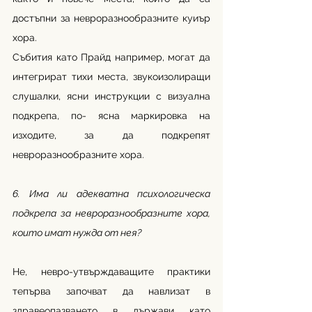
достъпни за невроразнообразните куиър 
хора.
Събития като Прайд например, могат да 
интегрират тихи места, звукоизолиращи 
слушалки, ясни инструкции с визуална 
подкрепа, по- ясна маркировка на 
изходите, за да подкрепят 
невроразнообразните хора.
6. Има ли адекватна психологическа 
подкрепа за невроразнообразните хора, 
които имат нужда от нея?
Не, невро-утвърждаващите практики 
тепърва започват да навлизат в 
здравеопазването в държави като 