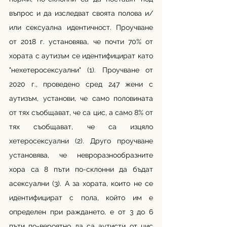
въпрос и да изследват своята полова и/
или сексуална идентичност. Проучване 
от 2018 г. установява, че почти 70% от 
хората с аутизъм се идентифицират като 
"нехетеросексуални" (1). Проучване от 
2020 г., проведено сред 247 жени с 
аутизъм, установи, че само половината 
от тях съобщават, че са цис, а само 8% от 
тях съобщават, че са изцяло 
хетеросексуални (2). Друго проучване 
установява, че невроразнообразните 
хора са 8 пъти по-склонни да бъдат 
асексуални (3). А за хората, които не се 
идентифицират с пола, който им е 
определен при раждането, е от 3 до 6 
пъти по-вероятно да са аутисти от цис 