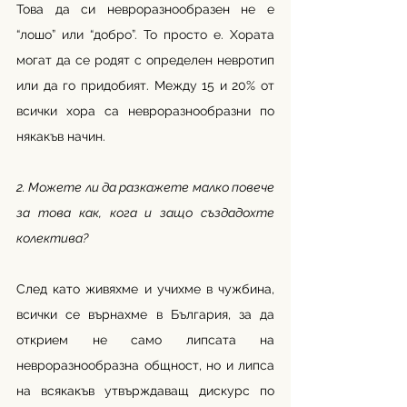
Това да си невроразнообразен 
не е 
“лошо” или “добро”. То просто е. Хората 
могат да се родят с определен невротип 
или да го придобият. Между 15 и 20% от 
всички хора са невроразнообразни по 
някакъв начин.
2. Можете ли да разкажете малко повече 
за това как, кога и защо създадохте 
колектива?
След като живяхме и учихме в чужбина, 
всички се върнахме в България, за да 
открием не само липсата на 
невроразнообразна общност, но и липса 
на всякакъв утвърждаващ дискурс по 