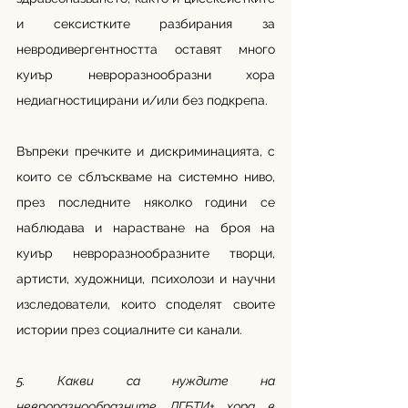
и сексистките разбирания за 
невродивергентността оставят много 
куиър невроразнообразни хора 
недиагностицирани и/или без подкрепа. 
Въпреки пречките и дискриминацията, с 
които се сблъскваме на системно ниво, 
през последните няколко години се 
наблюдава и нарастване на броя на 
куиър невроразнообразните творци, 
артисти, художници, психолози и научни 
изследователи, които споделят своите 
истории през социалните си канали.
5. Какви са нуждите на 
невроразнообразните ЛГБТИ+ хора в 