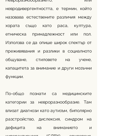
Невроразнообразието, или 
невродивергентността, е термин, който 
назовава естествените различия между 
хората също като раса, култура, 
етническа принадлежност или пол. 
Използва се да опише широк спектър от 
преживявания и разлики в социалното 
общуване, стиловете на учене, 
капацитета за внимание и други мозъчни 
функции. 
По-общо познати са медицинските 
категории за невроразнообразие. Там 
влизат диагнози като аутизъм, биполярно 
разстройство, дислексия, синдром на 
дефицита на вниманието и 