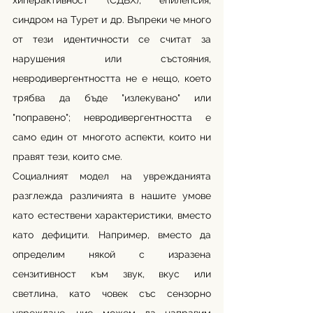
хиперактивност (СДВХ), епилепсия, 
синдром на Турет и др. Въпреки че много 
от тези идентичности се считат за 
нарушения или състояния, 
невродивергентността не е нещо, което 
трябва да бъде "излекувано" или 
"поправено"; невродивергентността е 
само един от многото аспекти, които ни 
правят тези, които сме. 
Социалният модел на уврежданията 
разглежда различията в нашите умове 
като естествени характеристики, вместо 
като дефицити. Например, вместо да 
определим някой с изразена 
сензитивност към звук, вкус или 
светлина, като човек със сензорно 