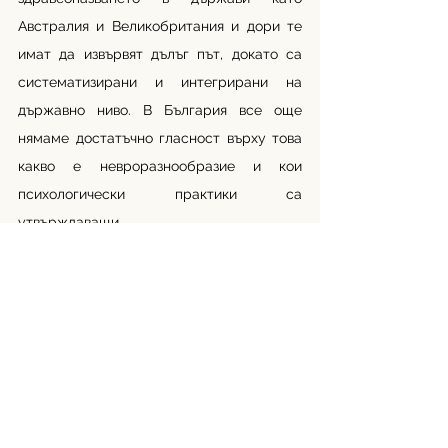
Австралия и Великобритания и дори те 
имат да извървят дълъг път, докато са 
систематизирани и интегрирани на 
държавно ниво. В България все още 
нямаме достатъчно гласност върху това 
какво е невроразнообразие и кои 
психологически практики са 
утвърждаващи. 
Много терапевтични практики в страната 
се фокусират или само върху 
преработка на травма или само върху 
поведенчески проблеми, незачитайки 
различията на когнитивно или сензорно 
ниво. Имаме нужда от повече холистични 
терапевти тренирани да забелязват и 