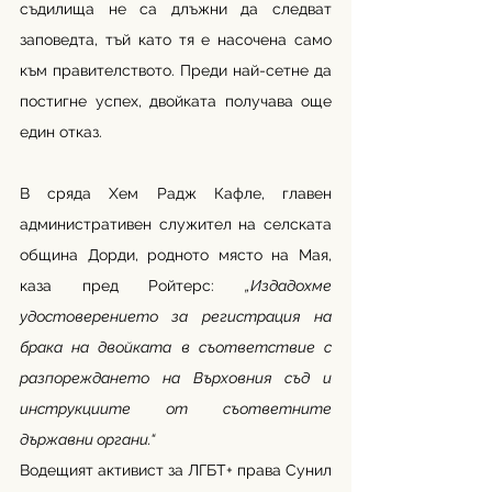
съдилища не са длъжни да следват 
заповедта, тъй като тя е насочена само 
към правителството. Преди най-сетне да 
постигне успех, двойката получава още 
един отказ.
В сряда Хем Радж Кафле, главен 
административен служител на селската 
община Дорди, родното място на Мая, 
каза пред Ройтерс: 
„Издадохме 
удостоверението за регистрация на 
брака на двойката в съответствие с 
разпореждането на Върховния съд и 
инструкциите от съответните 
държавни органи.“
Водещият активист за ЛГБТ+ права Сунил 