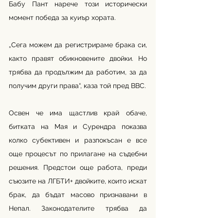
Бабу Пант нарече този исторически 
момент победа за куиър хората.
„Сега можем да регистрираме брака си, 
както правят обикновените двойки. Но 
трябва да продължим да работим, за да 
получим други права“, каза той пред BBC.
Освен че има щастлив край обаче, 
битката на Мая и Сурендра показва 
колко субективен и разпокъсан е все 
още процесът по прилагане на съдебни 
решения. Предстои още работа, преди 
съюзите на ЛГБТИ+ двойките, които искат 
брак, да бъдат масово признавани в 
Непал. Законодателите трябва да 