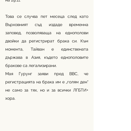
на 29.11.
Това се случва пет месеца след като 
Върховният съд издаде временна 
заповед, позволяваща на еднополови 
двойки да регистрират брака си. Към 
момента, Тайван е единствената 
държава в Азия, където еднополовите 
бракове са легализирани.
Мая Гурунг заяви пред BBC, че 
регистрацията на брака им е „голям ден“ 
не само за тях, но и за всички ЛГБТИ+ 
хора.