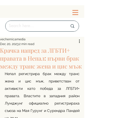
vechernicamedia
Dec 20, 2023
2 min read
Крачка напред за ЛГБТИ+
правата в Непал: първи брак
между транс жена и цис мъж
Непал регистрира брак между транс 
жена и цис мъж, приветстван от 
активисти като победа за ЛГБТИ+ 
правата. Властите в западния район 
Лумджунг официално регистрираха 
съюза на Мая Гурунг и Сурендра Пандей 