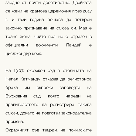
заедно от почти десетилетие. Двойката 
се жени на храмова церемония през 2017 
г. и тази година решава да потърси 
законно признаване на съюза си. Мая е 
транс жена, чийто пол не е отразен в 
официални документи. Пандей е 
цисджендър мъж.
На 13.07. окръжен съд в столицата на 
Непал Катманду отказва да регистрира 
брака им въпреки заповедта на 
Върховния съд, която нареди на 
правителството да регистрира такива 
съюзи, докато не подготви законодателна 
промяна. 
Окръжният съд твърди, че по-ниските 