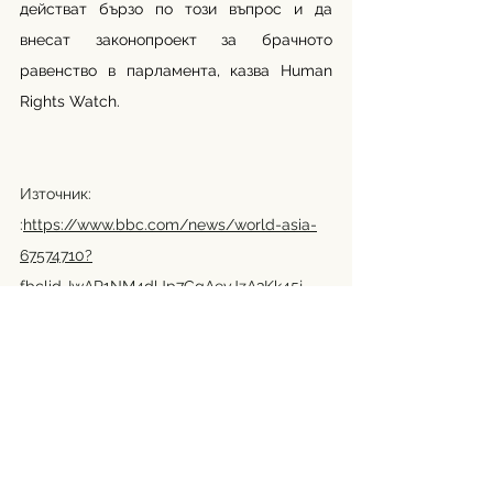
действат бързо по този въпрос и да 
внесат законопроект за брачното 
равенство в парламента, казва Human 
Rights Watch. 
Източник: 
:
https://www.bbc.com/news/world-asia-
67574710?
fbclid=IwAR1NM4dlJp7CgAeyJzA3Kk45j-
WLjnnizKmfvaJCYD-
n0HdCUtizfzTdumc#amp_tf=From%20%251
%24s&aoh=17013664248140&csi=0&referrer=
https%3A%2F%2Fwww.google.com&ampsh
are=https%3A%2F%2Fwww.bbc.co.uk%2Fne
ws%2Fworld-asia-