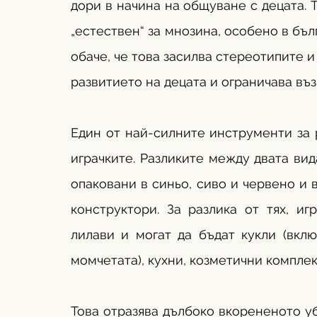
дори в начина на общуване с децата. 
„естествен“ за мнозина, особено в бъл
обаче, че това засилва стереотипите и
развитието на децата и ограничава въ
Един от най-силните инструменти за р
играчките. Разликите между двата вида
опаковани в синьо, сиво и червено и 
конструктори. За разлика от тях, иг
лилави и могат да бъдат кукли (вклю
момчетата), кухни, козметични комплект
Това отразява дълбоко вкорененото уб