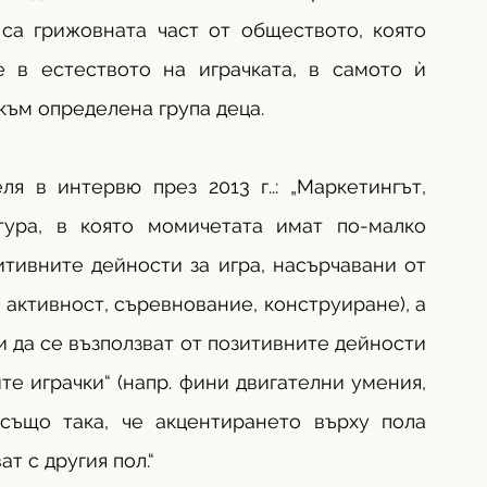
са грижовната част от обществото, която 
 в естеството на играчката, в самото ѝ 
 към определена група деца. 
 в интервю през 2013 г..: „Маркетингът, 
тура, в която момичетата имат по-малко 
тивните дейности за игра, насърчавани от 
 активност, съревнование, конструиране), а 
да се възползват от позитивните дейности 
е играчки“ (напр. фини двигателни умения, 
 също така, че акцентирането върху пола 
т с другия пол.“ 