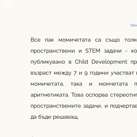
Disc
Все пак момичетата са също толк
пространствени и STEM задачи - ко
публикувано в Child Development пре
възраст между 7 и 9 години участват 
момичетата, така и момчетата п
аритметиката. Това оспорва стереотип
пространствените задачи, и подчертав
да бъде решаващ. 