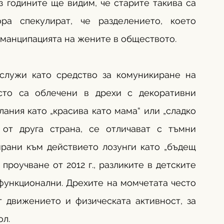
 годините ще видим, че старите такива са 
ра спекулират, че разделението, което 
еманципацията на жените в обществото. 
служи като средство за комуникиране на 
сто са облечени в дрехи с декоративни 
ания като „красива като мама“ или „сладко 
 от друга страна, се отличават с тъмни 
рани към действието лозунги като „бъдещ 
проучване от 2012 г., разликите в детските 
функционални. Дрехите на момчетата често 
т движението и физическата активност, за 
л. 