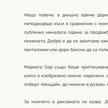
Нещо повече, в днешно време дори
неподходящо къси в сравнение с момч
публично миналата година за продажб
момичета. Добре е да се запитаме как
панталонки или дори бански да са толк
Марката Gap също беше критикувана п
която е изобразено момче, наречено „м
Алберт Айнщайн, до момиче в розово, 
За момчето в рекламата се казва: „Б