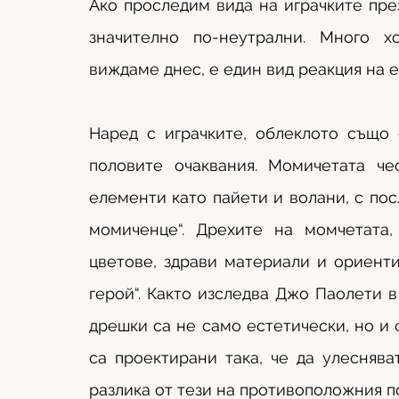
Ако проследим вида на играчките през
значително по-неутрални. Много хо
виждаме днес, е един вид реакция на 
Наред с играчките, облеклото също 
половите очаквания. Момичетата че
елементи като пайети и волани, с посл
момиченце“. Дрехите на момчетата,
цветове, здрави материали и ориенти
герой“. Както изследва Джо Паолети в 
дрешки са не само естетически, но и 
са проектирани така, че да улеснява
разлика от тези на противоположния по