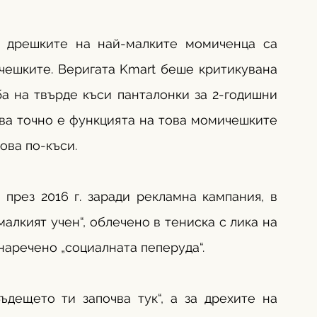
 дрешките на най-малките момиченца са 
ешките. Веригата Kmart беше критикувана 
а на твърде къси панталонки за 2-годишни 
ва точно е функцията на това момичешките 
ова по-къси. 
рез 2016 г. заради рекламна кампания, в 
алкият учен“, облечено в тениска с лика на 
наречено „социалната пеперуда“. 
ъдещето ти започва тук“, а за дрехите на 