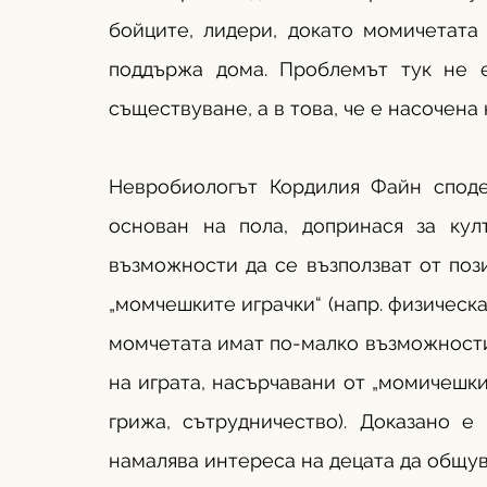
бойците, лидери, докато момичетата 
поддържа дома. Проблемът тук не е
съществуване, а в това, че е насочена
Невробиологът Кордилия Файн споделя
основан на пола, допринася за кул
възможности да се възползват от пози
„момчешките играчки“ (напр. физическа
момчетата имат по-малко възможности 
на играта, насърчавани от „момичешкит
грижа, сътрудничество). Доказано е
намалява интереса на децата да общува