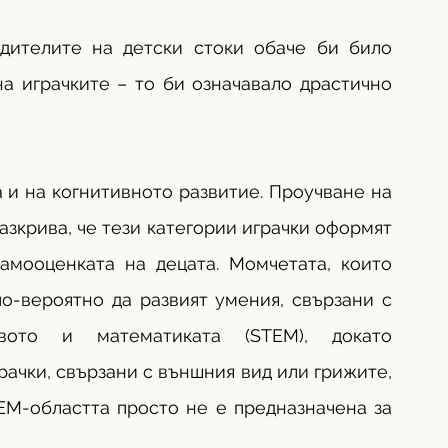
дителите на детски стоки обаче би било 
а играчките – то би означавало драстично 
 и на когнитивното развитие. Проучване на 
азкрива, че тези категории играчки оформят 
амооценката на децата. Момчетата, които 
по-вероятно да развият умения, свързани с 
твото и математиката (STEM), докато 
ачки, свързани с външния вид или грижите, 
EM-областта просто не е предназначена за 