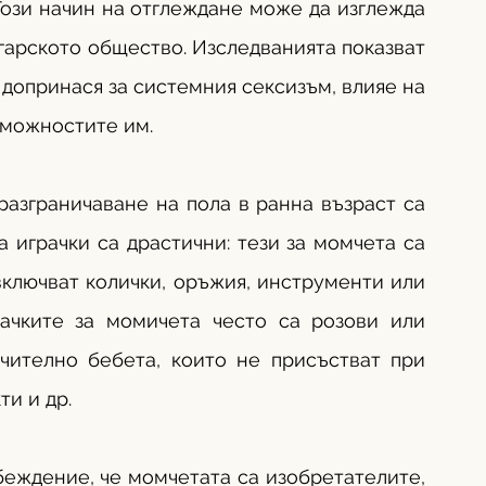
Този начин на отглеждане може да изглежда 
гарското общество. Изследванията показват 
 допринася за системния сексизъм, влияе на 
зможностите им.
азграничаване на пола в ранна възраст са 
 играчки са драстични: тези за момчета са 
включват колички, оръжия, инструменти или 
рачките за момичета често са розови или 
чително бебета, които не присъстват при 
и и др. 
еждение, че момчетата са изобретателите, 