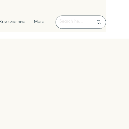
Кои сме ние
More