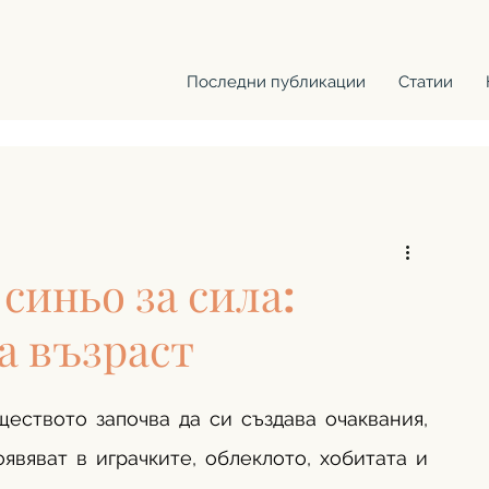
Последни публикации
Статии
 синьо за сила:
а възраст
еството започва да си създава очаквания, 
явяват в играчките, облеклото, хобитата и 