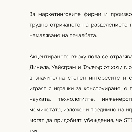
За маркетинговите фирми и произво
трудно отричането на разделението н
намаляване на печалбата.
Акцентирането върху пола се отразява
Динела, Уайсграм и Фълчър от 2017 г. р
в значителна степен интересите и с
играят с играчки за конструиране, е 
науката, технологиите, инженерс
момичетата, изложени предимно на игр
могат да придобият убеждения, че ST
тях.