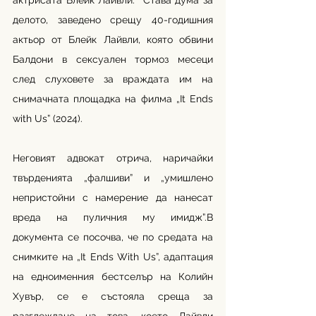
актрисата Блейк Лайвли.  Става дума за 
делото, заведено срещу 40-годишния 
актьор от Блейк Лайвли, която обвини 
Балдони в сексуален тормоз месеци 
след слуховете за враждата им на 
снимачната площадка на филма „It Ends 
with Us” (2024).  
Неговият адвокат отрича, наричайки 
твърденията „фалшиви” и „умишлено 
непристойни с намерение да нанесат 
вреда на пуличния му имидж”.В 
документа се посочва, че по средата на 
снимките на „It Ends With Us”, адаптация 
на едноименния бестселър на Колийн 
Хувър, се е състояла среща за 