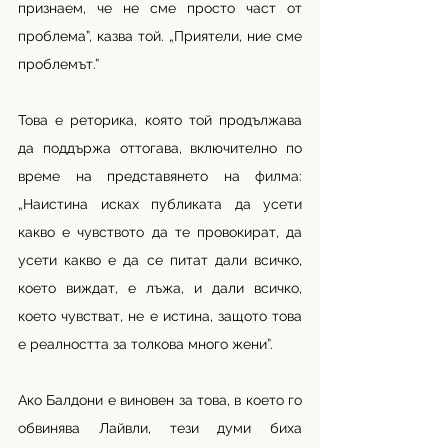
признаем, че не сме просто част от 
проблема”, казва той. „Приятели, ние сме 
проблемът.”
Това е реторика, която той продължава 
да поддържа оттогава, включително по 
време на представянето на филма: 
„Наистина исках публиката да усети 
какво е чувството да те провокират, да 
усети какво е да се питат дали всичко, 
което виждат, е лъжа, и дали всичко, 
което чувстват, не е истина, защото това 
е реалността за толкова много жени”. 
Ако Балдони е виновен за това, в което го 
обвинява Лайвли, тези думи биха 