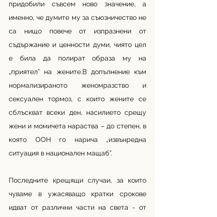
придобили съвсем ново значение, а 
именно, че думите му за съюзничество не 
са нищо повече от изпразнени от 
съдържание и ценности думи, чиято цел 
е била да полират образа му на 
„приятел” на жените.В допълнение към 
нормализираното женомразство и 
сексуален тормоз, с които жените се 
сблъскват всеки ден, насилието срещу 
жени и момичета нараства – до степен, в 
която ООН го нарича „извънредна 
ситуация в национален мащаб”.
Последните крещящи случаи, за които 
чуваме в ужасяващо кратки срокове 
идват от различни части на света - от 