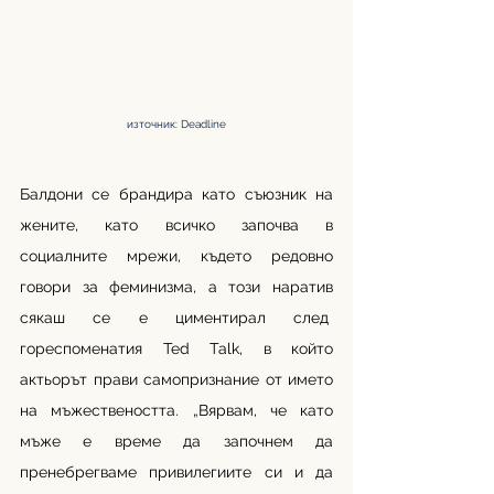
източник: Deadline
Балдони се брандира като съюзник на 
жените, като всичко започва в 
социалните мрежи, където редовно 
говори за феминизма, а този наратив 
сякаш се е циментирал след  
гореспоменатия Ted Talk, в който 
актьорът прави самопризнание от името 
на мъжествеността. „Вярвам, че като 
мъже е време да започнем да 
пренебрегваме привилегиите си и да 