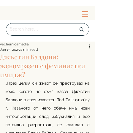
vechernicamedia
Jan 15, 2025
2 min read
Джъстин Балдони:
женомразец с феминистки
имидж?
„През целия си живот се преструвах на 
мъж, когото не съм”, казва Джъстин 
Балдони в своя известен Ted Talk от 2017 
г. Казаното от него обаче има нови 
интерпретации след избухналия и все 
по-силно разрастващ се скандал с 