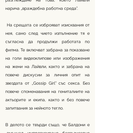
разглеждане на това, което Лайвли 
нарича „враждебна работна среда”.
 На срещата се изброяват изисквания от 
нея, само след чието изпълнение тя е 
съгласна да продължи работата по 
филма. Те включват забрана за показване 
на голи видеоклипове или изображения 
на жени на Лайвли, както и забрана на 
повече дискусии за личния опит на 
звездата от „Gossip Girl” със секса. Без 
повече споменавания на гениталиите на 
актьорите и екипа, както и без повече 
запитвания за нейното тегло.
В делото се твърди също, че Балдони е 