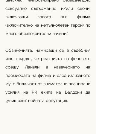
„вмъкнал импровизирано безвъзмездно 
сексуално съдържание и/или сцени, 
включващи голота във филма 
(включително на непълнолетен герой) по 
много обезпокоителни начини”.
Обвиненията, намиращи се в съдебния 
иск, твърдят, че реакцията на феновете 
срещу Лайвли в навечерието на 
премиерата на филма и след излизането 
му, е била част от внимателно планирани 
усилия на PR екипа на Балдони да 
„унищожи” нейната репутация.