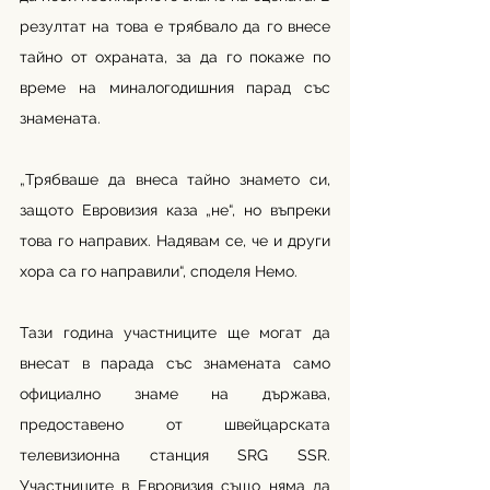
резултат на това е трябвало да го внесе 
тайно от охраната, за да го покаже по 
време на миналогодишния парад със 
знамената.
„Трябваше да внеса тайно знамето си, 
защото Евровизия каза „не“, но въпреки 
това го направих. Надявам се, че и други 
хора са го направили“, споделя Немо.
Тази година участниците ще могат да 
внесат в парада със знамената само 
официално знаме на държава, 
предоставено от швейцарската 
телевизионна станция SRG SSR. 
Участниците в Евровизия също няма да 