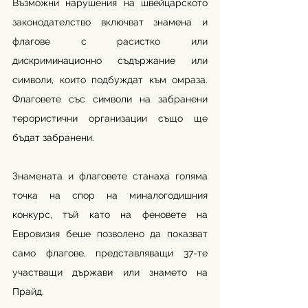
Възможни нарушения на швейцарското 
законодателство включват знамена и 
флагове с расистко или 
дискриминационно съдържание или 
символи, които подбуждат към омраза. 
Флаговете със символи на забранени 
терористични организации също ще 
бъдат забранени.
Знамената и флаговете станаха голяма 
точка на спор на миналогодишния 
конкурс, тъй като на феновете на 
Евровизия беше позволено да показват 
само флагове, представляващи 37-те 
участващи държави или знамето на 
Прайд.