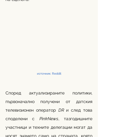
източник: Reddit
Според актуализираните политики, 
първоначално получени от датския 
телевизионен оператор 
DR 
и след това 
споделени с 
PinkNews
, тазгодишните 
участници и техните делегации могат да 
носят знамето само на страната, която 