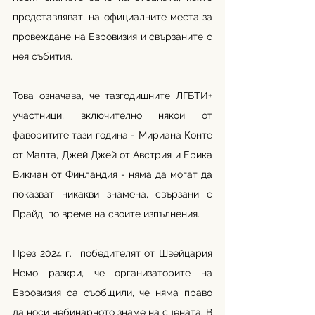
представляват, на официалните места за 
провеждане на Евровизия и свързаните с 
нея събития. 
Това означава, че тазгодишните ЛГБТИ+ 
участници, включително някои от 
фаворитите тази година - Мириана Конте 
от Малта, Джей Джей от Австрия и Ерика 
Викман от Финландия - няма да могат да 
показват никакви знамена, свързани с 
Прайд, по време на своите изпълнения.
През 2024 г.  победителят от Швейцария 
Немо разкри, че организаторите на 
Евровизия са съобщили, че няма право 
да носи небинарното знаме на сцената. В 