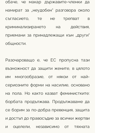
обаче, че макар държавите-членки да 
намират за „неудобен“ разговора около 
съгласието, те не трепват в 
криминализирането на действия, 
приемани за принадлежащи към „други“ 
общности.
Разочароващо е, че ЕС пропусна тази 
възможност да защити жените, в цялото 
им многообразие, от някои от най-
сериозните форми на насилие, основано 
на пола. Но както казват феминистките: 
борбата продължава. Продължаваме да 
се борим за по-добра превенция, защита 
и достъп до правосъдие за всички жертви 
и оцелели, независимо от тяхната 