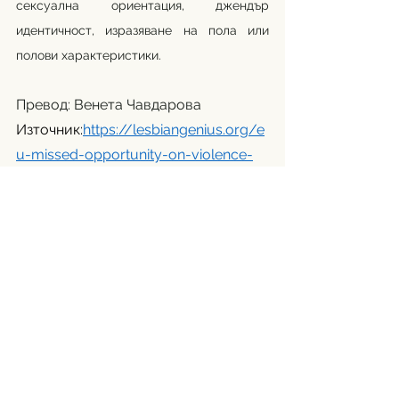
сексуална ориентация, джендър 
идентичност, изразяване на пола или 
полови характеристики.
Превод: Венета Чавдарова
Източник:
https://lesbiangenius.org/e
u-missed-opportunity-on-violence-
against-women-directive/?
fbclid=IwAR1o4fz_VB7OiMcSSd9nQ31
3Z3qa5qwmJh_PF7czmKeWm1gNkm
EJdKd8j8Q
Автор: Оана Доробанту