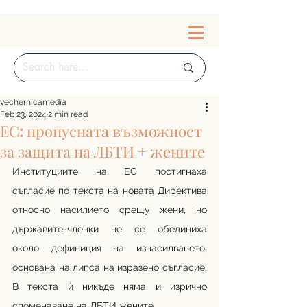
vechernicamedia
Feb 23, 2024
2 min read
ЕС: пропусната възможност
за защита на ЛБТИ + жените
Институциите на ЕС постигнаха 
съгласие по текста на новата Директива 
относно насилието срещу жени, но 
държавите-членки не се обединиха 
около дефиниция на изнасилването, 
основана на липса на изразено съгласие. 
В текста ѝ никъде няма и изрично 
споменаване на ЛБТИ жените.