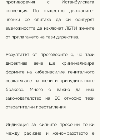
противоречия с Истанбулската 
конвенция. По същество държавите-
членки се опитаха да си осигурят 
възможността да изключат ЛБТИ жените 
от прилагането на тази директива.
Резултатът от преговорите е, че тази 
директива вече ще криминализира 
формите на кибернасилие, гениталното 
осакатяване на жени и принудителните 
бракове. Много е важно да има 
законодателство на ЕС относно тези 
отвратителни престъпления.
Индикация за силните пресечни точки 
между расизма и женомразството е 