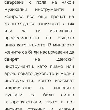
свързани с пола, на някои 
музикални инструменти и 
жанрове все още пречат на 
жените да се занимават с тях 
или да ги изпълняват 
професионално на същото 
ниво като мъжете. В миналото 
жените са били насърчавани да 
свирят на „дамски“ 
инструменти, като пиано или 
арфа, докато духовите и медни 
инструменти, които изискват 
изкривяване на лицевите 
мускули, са били силно 
възпрепятствани, както и по-
ниските струнни и ударни 