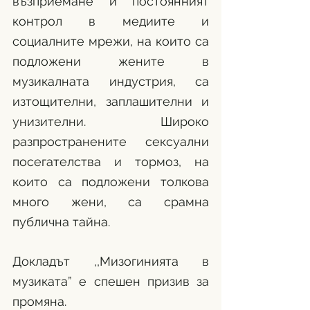
възприемане и постоянният 
контрол в медиите и 
социалните мрежи, на които са 
подложени жените в 
музикалната индустрия, са 
изтощителни, заплашителни и 
унизителни. Широко 
разпространените сексуални 
посегателства и тормоз, на 
които са подложени толкова 
много жени, са срамна 
публична тайна. 
Докладът ,,Мизогинията в 
музиката” е спешен призив за 
промяна.