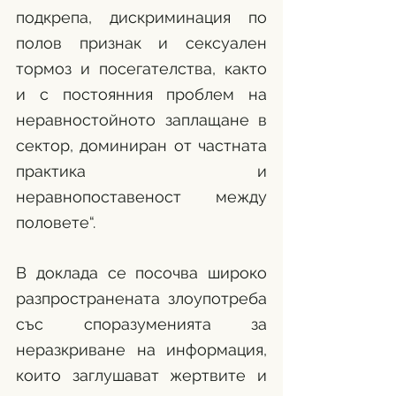
подкрепа, дискриминация по 
полов признак и сексуален 
тормоз и посегателства, както 
и с постоянния проблем на 
неравностойното заплащане в 
сектор, доминиран от частната 
практика и 
неравнопоставеност между 
половете“.
В доклада се посочва широко 
разпространената злоупотреба 
със споразуменията за 
неразкриване на информация, 
които заглушават жертвите и 