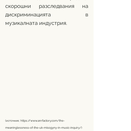
скорошни разследвания на 
дискриминацията в 
музикалната индустрия.
(източник: 
https://www.anrfactory.com/the-
meaninglessness-of-the-uk-misogyny-in-music-inquiry/
)