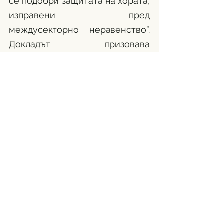
се подобри защитата на хората, 
изправени пред 
междусекторно неравенство”. 
Докладът призовава 
правителството да ,,внесе 
законодателни предложения за 
забрана на използването на 
споразумения за неразкриване 
на информация и други форми 
на конфиденциалност в случаи, 
свързани със сексуални 
посегателства, сексуален 
тормоз или сексуални 
нарушения, тормоз или 
преследване и дискриминация, 
свързана със защитени 