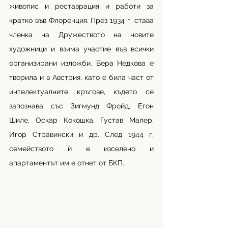
живопис и реставрация и работи за 
кратко във Флоренция. През 1934 г. става 
членка на Дружеството на новите 
художници и взима участие във всички 
организирани изложби. Вера Недкова е 
творила и в Австрия, като е била част от 
интелектуалните кръгове
, където се 
запознава със Зигмунд Фройд, Егон 
Шиле, Оскар Кокошка, Густав Малер, 
Игор Стравински и др. След 1944 г. 
семейството ѝ е изселено и 
апартаментът им е отнет от БКП.