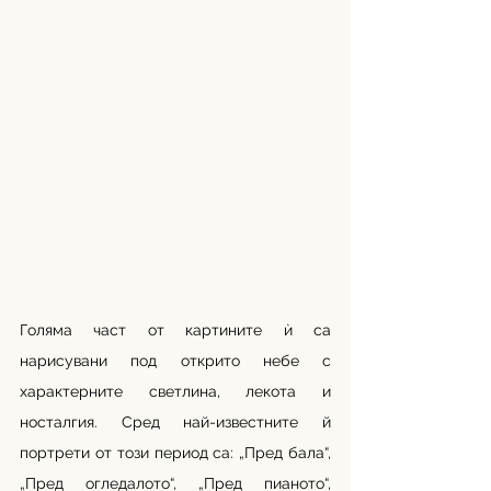
Голяма част от картините ѝ са 
нарисувани под открито небе с 
характерните светлина, лекота и 
носталгия. Сред най-известните й 
портрети от този период са: „Пред бала“, 
„Пред огледалото“, „Пред пианото“, 