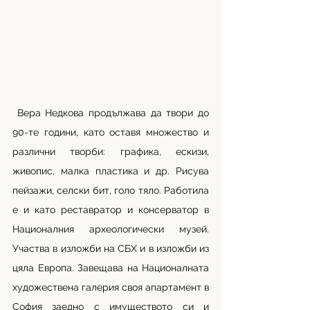
 Вера Недкова продължава да твори до 
90-те години, като оставя множество и 
различни творби: графика, ескизи, 
живопис, малка пластика и др. Рисува 
пейзажи, селски бит, голо тял
о. Работила 
е и като реставратор и консерватор в 
Националния археологически музей. 
Участва в изложби на СБХ и в изложби из 
цяла Европа. Завещава на Националната 
художествена галерия своя апартамент в 
София заедно с имуществото си и 