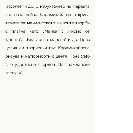
„Пролет“ и др. С избухването на Първата 
световна война Карамихайлова открива 
темата за майчинството в своите творби 
с платна като: „Майка“ ; „Писмо от 
фронта“,  „Българска мадона“ и др. През 
целия си творчески път Карамихайлова 
рисува и натюрморти с цветя. През 1946 
г. е удостоена с орден „За граждански 
заслуги“.