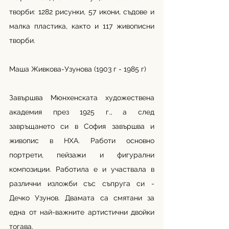
творби: 1282 рисунки, 57 икони, съдове и 
малка пластика, както и 117 живописни 
творби. 
Маша Живкова-Узунова (1903 г - 1985 г)
Завършва Мюнхенската художествена 
академия през 1925 г., а след 
завръщането си в София завършва и 
живопис в НХА. Работи основно 
портрети, пейзажи и фигурални 
композиции. Работила е и участвала в 
различни изложби със съпруга си - 
Дечко Узунов. Двамата са смятани за 
една от най-важните артистични двойки 
тогава. 