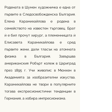
Родената в Шумен художничка е една от 
първите в Следосвобожденска България. 
Елена Карамихайлова е родена в 
семейството на известен търговец. Брат 
ѝ е бил прочут хирург, а племенницата ѝ 
Елисавета Карамихайлова е сред 
първите жени, дали тласък на атомната 
физика в България. Завършва 
американския Робърт колеж в Цариград 
през 1895 г. Учи живопис в Мюнхен в 
Академията за изобразителни изкуства. 
Карамихайлова не твори в популярните 
тогава експресионистични тенденции в 
Германия, а избира импресионизма. 