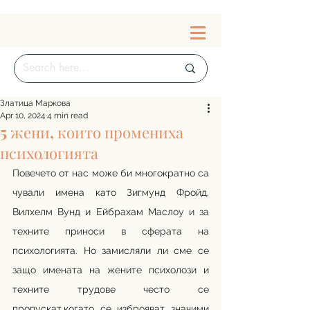
Златица Маркова
Apr 10, 2024
4 min read
5 жени, които промениха
психологията
Повечето от нас може би многократно са 
чували имена като Зигмунд Фройд, 
Вилхелм Вунд и Ейбрахам Маслоу и за 
техните приноси в сферата на 
психологията. Но замисляли ли сме се 
защо имената на жените психолози и 
техните трудове често се 
пропускат,когато се изброяват значими 