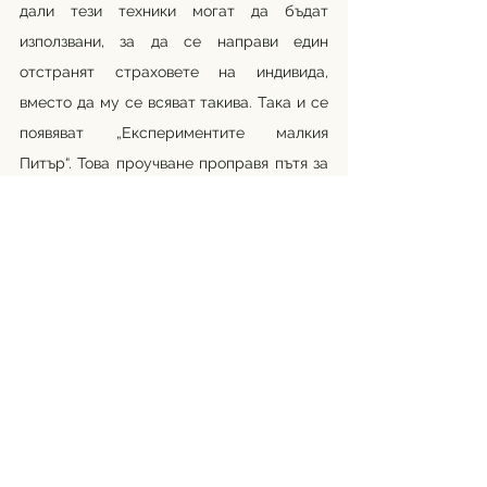
дали тези техники могат да бъдат 
използвани, за да се направи един 
отстранят страховете на индивида, 
вместо да му се всяват такива. Така и се 
появяват „Експериментите малкия 
Питър“. Това проучване проправя пътя за 
разработването на системната техника 
за десенсибилизация в поведенческата 
терапия. М. Коувър Джоунс участва в 
Проучванията за растеж в Оукланд, 
което води до публикуването ѝ на почти 
100 научни статии. Тя също действа като 
президент на отдела по психология на 
развитието на Американската асоциация 
на психолозите. Нейният принос е 
огромен и ценен в цял свят.