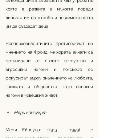
за концепцията за завистта към утробата, 
която е развита в мъжете поради 
липсата им на утроба и невъзможността 
им да създадат деца. 
Неопсихоаналитиците противоречат на 
мнението на Фройд, че хората винаги са 
мотивирани от своите сексуални и 
агресивни нагони и по-скоро се 
фокусират върху значението на любовта, 
грижата и общността, като основни 
нагони в човешкия живот.
Мери Ейнсуърт
Мери Ейнсуърт (1913 - 1999)  е 