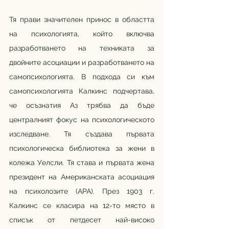
Тя прави значителен принос в областта 
на психологията, който включва 
разработването на техниката за 
двойните асоциации и разработването на 
самопсихологията. В подхода си към 
самопсихологията Калкинс подчертава, 
че осъзнатия Аз трябва да бъде 
централният фокус на психологическото 
изследване. Тя създава първата 
психологическа библиотека за жени в 
колежа Уелсли. Тя става и първата жена 
президент на Американската асоциация 
на психолозите (АРА). През 1903 г. 
Калкинс се класира на 12-то място в 
списък от петдесет най-високо 