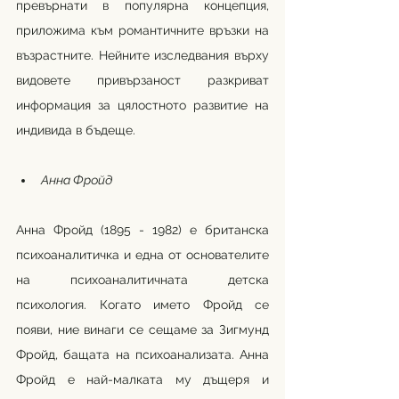
превърнати в популярна концепция, 
приложима към романтичните връзки на 
възрастните. Нейните изследвания върху 
видовете привързаност разкриват 
информация за цялостното развитие на 
индивида в бъдеще.
Анна Фройд
Анна Фройд (1895 - 1982) е британска 
психоаналитичка и една от основателите 
на психоаналитичната детска 
психология. Когато името Фройд се 
появи, ние винаги се сещаме за Зигмунд 
Фройд, бащата на психоанализата. Анна 
Фройд е най-малката му дъщеря и 