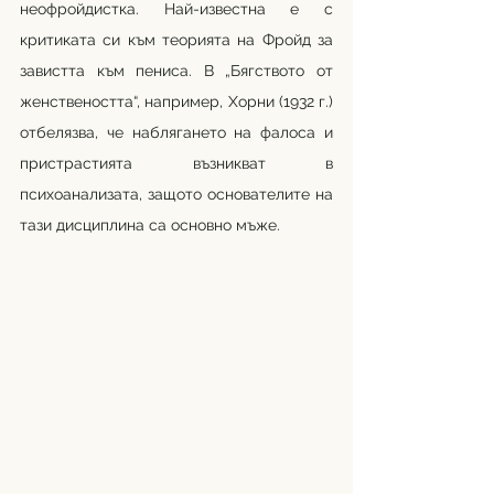
неофройдистка. Най-известна е с 
критиката си към теорията на Фройд за 
завистта към пениса. В „Бягството от 
женствеността“, например, Хорни (1932 г.) 
отбелязва, че наблягането на фалоса и 
пристрастията възникват в 
психоанализата, защото основателите на 
тази дисциплина са основно мъже.