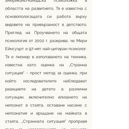
американо-канадска психоложка в 
областта на развитието. Тя е известна с 
основополагащата си работа върху 
видовете на привързаност в детството. 
Преглед на Проучването на общата 
психология от 2002 г. разкрива, че Мери 
Ейнсуърт е 97-ият най-цитиран психолог. 
Тя е пионер в използването на техника, 
известна като оценка на „Странна 
ситуация“ - прост метод за оценка, при 
който изследователите наблюдават 
реакциите на детето в различни 
ситуации, включително влизането на 
непознат в стаята, оставане насаме с 
непознатия и връщане на майката в 
стаята. „Странната ситуация“ проправя 