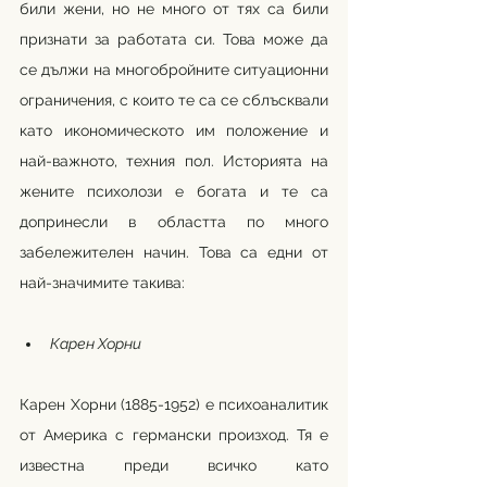
били жени, но не много от тях са били 
признати за работата си. Това може да 
се дължи на многобройните ситуационни 
ограничения, с които те са се сблъсквали 
като икономическото им положение и 
най-важното, техния пол. Историята на 
жените психолози е богата и те са 
допринесли в областта по много 
забележителен начин. Това са едни от 
най-значимите такива:
Карен Хорни
Карен Хорни (1885-1952) е психоаналитик 
от Америка с германски произход. Тя е 
известна преди всичко като 