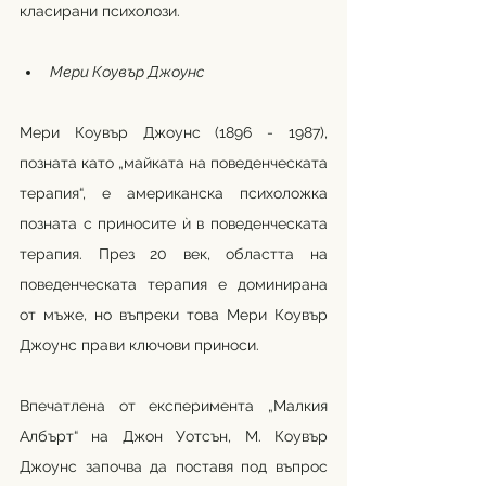
класирани психолози.
Мери Коувър Джоунс
Мери Коувър Джоунс (1896 - 1987), 
позната като „майката на поведенческата 
терапия“, е американска психоложка 
позната с приносите ѝ в поведенческата 
терапия. През 20 век, областта на 
поведенческата терапия е доминирана 
от мъже, но въпреки това Мери Коувър 
Джоунс прави ключови приноси.
Впечатлена от експеримента „Малкия 
Албърт“ на Джон Уотсън, М. Коувър 
Джоунс започва да поставя под въпрос 