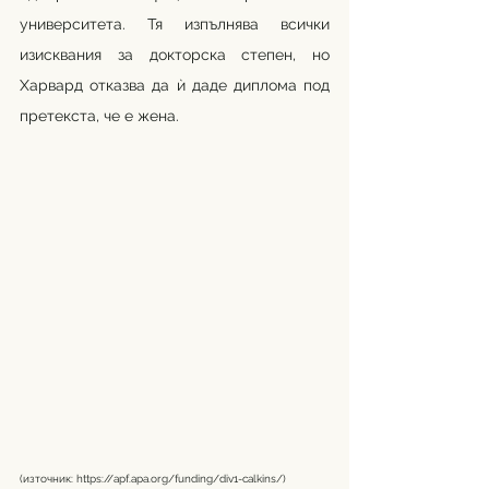
университета. Тя изпълнява всички 
изисквания за докторска степен, но 
Харвард отказва да ѝ даде диплома под 
претекста, че е жена. 
(източник: 
https://apf.apa.org/funding/div1-calkins/
) 