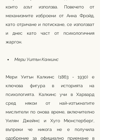
които азът използва. Повечето от 
механизмите изброени от Анна Фройд, 
като отричане и потискане, се използват 
и днес като част от психологичния 
жаргон.
Мери Уитън Калкинс
Мери Уитън Калкинс (1863 - 1930) е 
ключова фигура в историята на 
психологията. Калкинс учи в Харвард 
сред някои от най-изтъкнатите 
мислители по онова време, включително 
Уилям Джеймс и Хуго Мюнстерберг, 
въпреки че никога не е получила 
одобрение за официално приемане в 