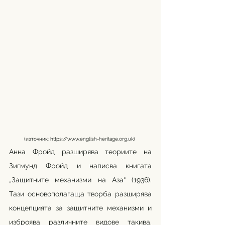
(източник: 
https://www.english-heritage.org.uk
) 
Анна Фройд разширява теориите на 
Зигмунд Фройд и написва книгата 
„Защитните механизми на Аза“ (1936). 
Тази основополагаща творба разширява 
концепцията за защитните механизми и 
изброява различните видове такива, 