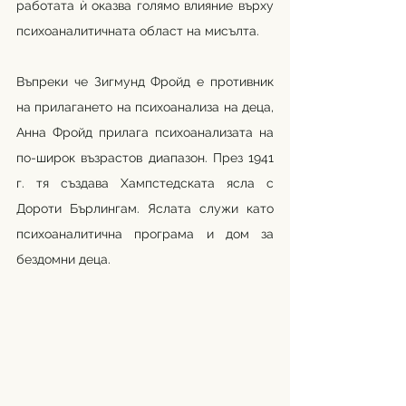
работата ѝ оказва голямо влияние върху 
психоаналитичната област на мисълта.
Въпреки че Зигмунд Фройд е противник 
на прилагането на психоанализа на деца, 
Анна Фройд прилага психоанализата на 
по-широк възрастов диапазон. През 1941 
г. тя създава Хампстедската ясла с 
Дороти Бърлингам. Яслата служи като 
психоаналитична програма и дом за 
бездомни деца.