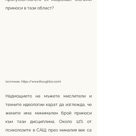
приноси в тази област?
(източник: 
https://www.thoughtco.com
) 
Надмощието на мъжете мислители и 
техните идеологии карат да изглежда, че 
жените има минимален брой приноси 
към тази дисциплина. Около 12% от 
психолозите в САЩ през миналия век са 