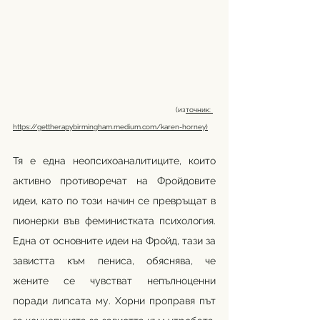
                                                                            (из
точник: 
https://gettherapybirmingham.medium.com/karen-horney
)
Тя е една неопсихоаналитиците, които 
активно противоречат на Фройдовите 
идеи, като по този начин се превръщат в 
пионерки във феминистката психология. 
Една от основните идеи на Фройд, тази за 
завистта към пениса, обяснява, че 
жените се чувстват непълноценни 
поради липсата му. Хорни проправя път 