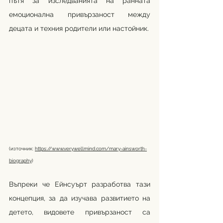
пътя за изследванията на ранната 
емоционална привързаност между 
децата и техния родители или настойник.
(източник: 
https://www.verywellmind.com/mary-ainsworth-
biography
)
Въпреки че Ейнсуърт разработва тази 
концепция, за да изучава развитието на 
детето, видовете привързаност са 