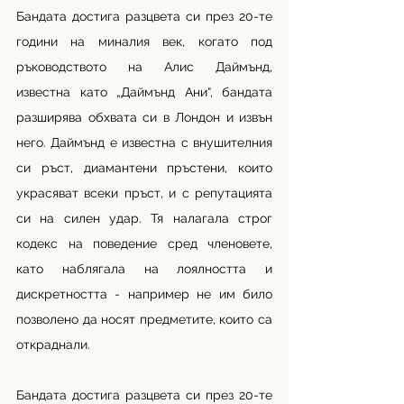
Бандата достига разцвета си през 20-те 
години на миналия век, когато под 
ръководството на Алис Даймънд, 
известна като „Даймънд Ани“, бандата 
разширява обхвата си в Лондон и извън 
него. Даймънд е известна с внушителния 
си ръст, диамантени пръстени, които 
украсяват всеки пръст, и с репутацията 
си на силен удар. Тя налагала строг 
кодекс на поведение сред членовете, 
като наблягала на лоялността и 
дискретността - например не им било 
позволено да носят предметите, които са 
откраднали.
Бандата достига разцвета си през 20-те 