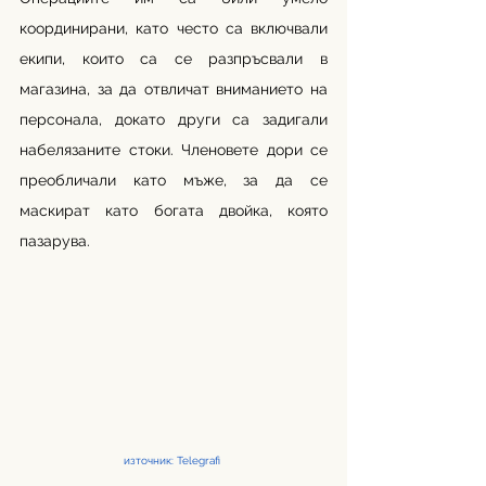
координирани, като често са включвали 
екипи, които са се разпръсвали в 
магазина, за да отвличат вниманието на 
персонала, докато други са задигали 
набелязаните стоки. Членовете дори се 
преобличали като мъже, за да се 
маскират като богата двойка, която 
пазарува. 
източник: Telegrafi 