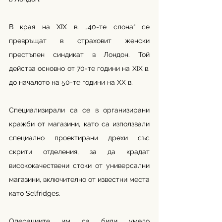
В края на XIX в. „40-те слона“ се 
превръщат в страховит женски 
престъпен синдикат в Лондон. Той 
действа основно от 70-те години на XIX в. 
до началото на 50-те години на XX в. 
Специализирали са се в организирани 
кражби от магазини, като са използвали 
специално проектирани дрехи със 
скрити отделения, за да крадат 
висококачествени стоки от универсални 
магазини, включително от известни места 
като Selfridges. 
Операциите им са били умело 