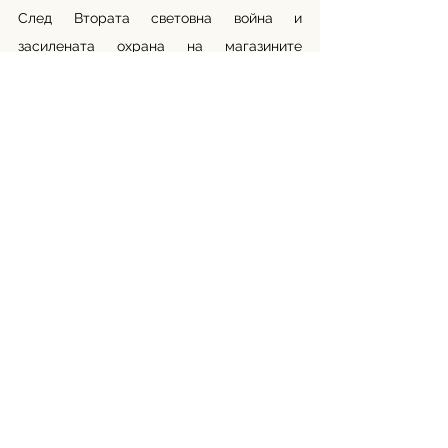
След Втората световна война и 
засилената охрана на магазините 
престъпленията намаляват, но тяхната 
слава и дързостта на престъпленията им 
оставят траен отпечатък в криминалната 
история на Лондон. 
Източник:
https://www.instagram.com
Превод: Мария Испиридонова