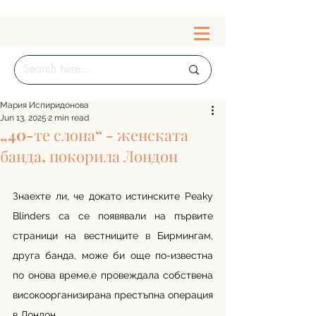
Мария Испиридонова
Jun 13, 2025
2 min read
„40-те слона“ - женската
банда, покорила Лондон
Знаехте ли, че докато истинските Peaky 
Blinders са се появявали на първите 
страници на вестниците в Бирмингам, 
друга банда, може би още по-известна 
по онова време,е провеждала собствена 
високоорганизирана престъпна операция 
в Лондон.