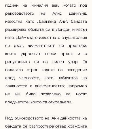
години на миналия век, когато под 
ръководството на Алис Даймънд, 
известна като „Даймънд Ани“, бандата 
разширява обхвата си в Лондон и извън 
него. Даймънд е известна с внушителния 
си ръст, диамантените си пръстени, 
които украсяват всеки пръст, и с 
репутацията си на силен удар. Тя 
налагала строг кодекс на поведение 
сред членовете, като наблягала на 
лоялността и дискретността; например 
не им било позволено да носят 
предметите, които са откраднали.
Под ръководството на Ани дейността на 
бандата се разпростира отвъд кражбите 