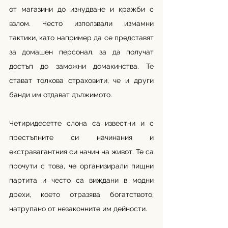
от магазини до изнудване и кражби с 
взлом. Често използвали измамни 
тактики, като например да се представят 
за домашен персонал, за да получат 
достъп до заможни домакинства. Те 
стават толкова страховити, че и други 
банди им отдават дължимото. 
Четиридесетте слона са известни и с 
престъпните си начинания и 
екстравагантния си начин на живот. Те са 
прочути с това, че организирали пищни 
партита и често са виждани в модни 
дрехи, което отразява богатството, 
натрупано от незаконните им дейности. 