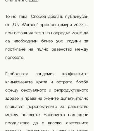
Опитайте с 2322. 
Точно така. Според доклад, публикуван 
от „UN Women“ през септември 2022 г., 
при сегашния темп на напредък може да 
са необходими близо 300 години за 
постигане на пълно равенство между 
половете.
Глобалната пандемия, конфликтите, 
климатичната криза и острата борба 
срещу сексуалното и репродуктивното 
здраве и права на жените допълнително 
влошават перспективите за равенство 
между половете. Насилието над жени 
продължава да е високо; световните 