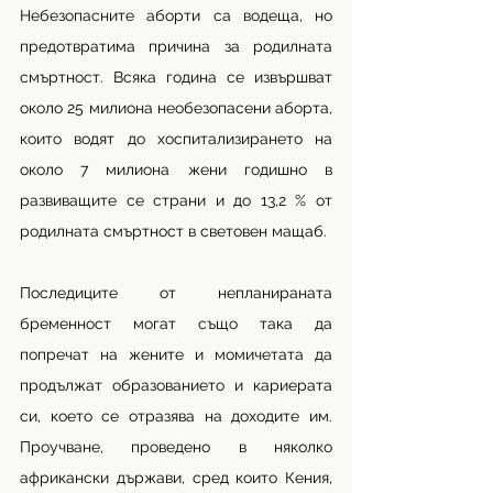
Небезопасните аборти са водеща, но 
предотвратима причина за родилната 
смъртност. Всяка година се извършват 
около 25 милиона необезопасени аборта, 
които водят до хоспитализирането на 
около 7 милиона жени годишно в 
развиващите се страни и до 13,2 % от 
родилната смъртност в световен мащаб.
Последиците от непланираната 
бременност могат също така да 
попречат на жените и момичетата да 
продължат образованието и кариерата 
си, което се отразява на доходите им. 
Проучване, проведено в няколко 
африкански държави, сред които Кения, 