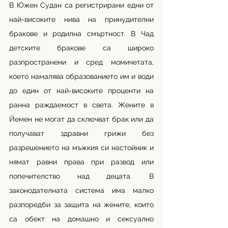
В Южен Судан са регистрирани едни от 
най-високите нива на принудителни 
бракове и родилна смъртност. В Чад 
детските бракове са широко 
разпространени и сред момичетата, 
което намалява образованието им и води 
до един от най-високите проценти на 
ранна раждаемост в света. Жените в 
Йемен не могат да сключват брак или да 
получават здравни грижи без 
разрешението на мъжкия си настойник и 
нямат равни права при развод или 
попечителство над децата. В 
законодателната система има малко 
разпоредби за защита на жените, които 
са обект на домашно и сексуално 