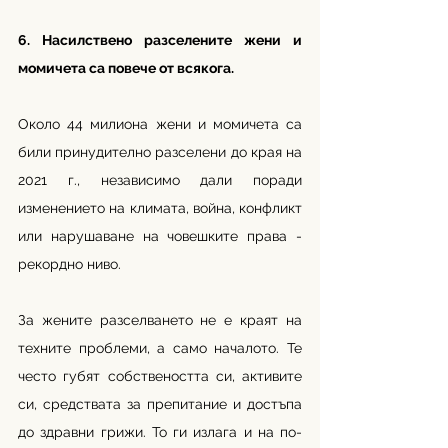
6. Насилствено разселените жени и 
момичета са повече от всякога.
Около 44 милиона жени и момичета са 
били принудително разселени до края на 
2021 г., независимо дали поради 
изменението на климата, война, конфликт 
или нарушаване на човешките права - 
рекордно ниво.
За жените разселването не е краят на 
техните проблеми, а само началото. Те 
често губят собствеността си, активите 
си, средствата за препитание и достъпа 
до здравни грижи. То ги излага и на по-