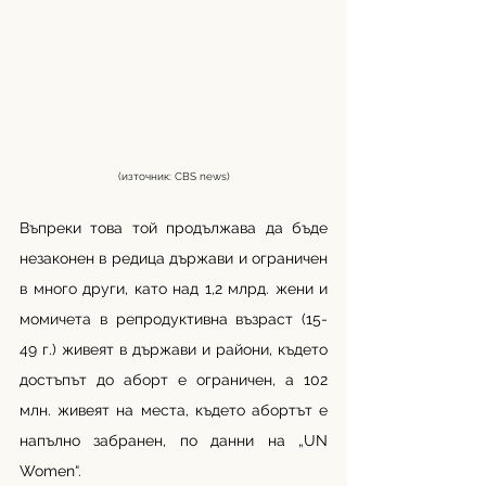
(източник: CBS news)
Въпреки това той продължава да бъде 
незаконен в редица държави и ограничен 
в много други, като над 1,2 млрд. жени и 
момичета в репродуктивна възраст (15-
49 г.) живеят в държави и райони, където 
достъпът до аборт е ограничен, а 102 
млн. живеят на места, където абортът е 
напълно забранен, по данни на „UN 
Women“.