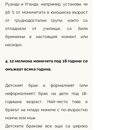
Руанда и Уганда, например, установи, че 
56 % от момичетата в юношеска възраст 
от труднодостъпни групи, които са 
отпаднали от училище, са били 
бременни в настоящия момент или 
наскоро.
4. 12 милиона момичета под 18 години се 
омъжват всяка година.
Детският брак е формалният (или 
неформалният) брак на дете под 18-
годишна възраст. Най-често това е 
бракът на младо момиче с по-възрастно 
момче или мъж.
Детските бракове все още са широко 