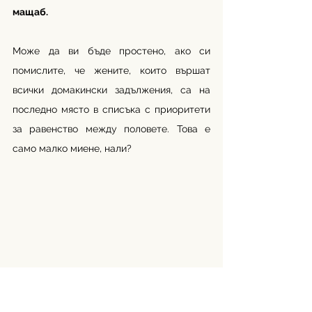
мащаб.
Може да ви бъде простено, ако си 
помислите, че жените, които вършат 
всички домакински задължения, са на 
последно място в списъка с приоритети 
за равенство между половете. Това е 
само малко миене, нали?
(източник: 
Scroll.in
) 