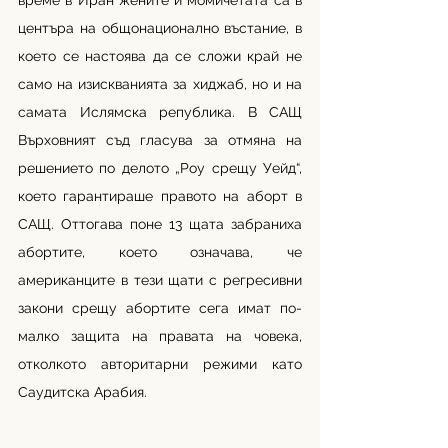
време в Иран жените и момичетата са в 
центъра на общонационално въстание, в 
което се настоява да се сложи край не 
само на изискванията за хиджаб, но и на 
самата Ислямска република. В САЩ 
Върховният съд гласува за отмяна на 
решението по делото „Роу срещу Уейд“, 
което гарантираше правото на аборт в 
САЩ. Оттогава поне 13 щата забраниха 
абортите, което означава, че 
американците в тези щати с регресивни 
закони срещу абортите сега имат по-
малко защита на правата на човека, 
отколкото авторитарни режими като 
Саудитска Арабия.