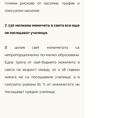
големи рискове от насилие, трафик и 
сексуално насилие. 
7. 130 милиона момичета в света все още 
не посещават училище. 
В целия свят момичетата са 
непропорционално по-малко образовани. 
Една трета от най-бедните момичета в 
света на възраст между 10 и 18 години 
никога не са посещавали училище, а в 
селските райони 61 % от момичетата не 
посещават средно училище. 