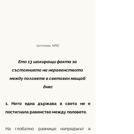
(източник: NPR)
Ето 13 шокиращи факта за 
състоянието на неравенството 
между половете в световен мащаб 
днес
1. Нито една държава в света не е 
постигнала равенство между половете.
На глобално равнище напредъкът в 