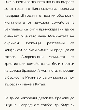
2021 г. почти всяка пета жена на възраст 
20-24 години е била омъжена, преди да 
навърши 18 години, от всички общности. 
Момичетата от заможни семейства в 
Бангладеш са били принуждавани да се 
омъжват още като деца. Момичетата на 
сирийски бежанци, разселени от 
конфликти, са били омъжени, преди да са 
готови. Американски момичета от 
християнски семейства са били жертви 
на детски бракове. А момичета, живеещи 
в бедност в Мианмар, са омъжени за по-
възрастни мъже в Китай.
За да се изкоренят детските бракове до 
2030 г., напредъкът трябва да бъде 17 