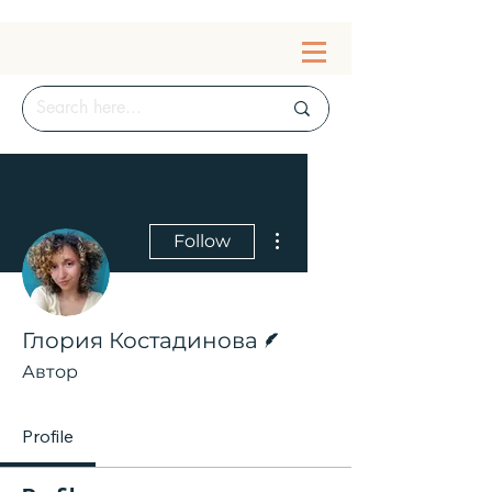
More actions
Follow
Writer
Глория Костадинова
Автор
Profile