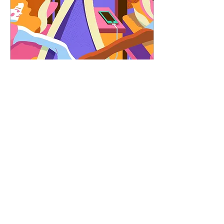
ръце и крака. Разбира
се, Г-жа Incredible е
направена от
специален материал,
подвластен на
промяна и оформяне.
Ако трябва да сме
честни, това би могло
да се каже и за Ким
Кардашиан. Като
феминистка не е
приемливо да
May 28, 2026
∙
5
min
критикувам...
Situationships и
нископлатеният
емоционален труд
Какво е situationship?
Представи си, че
живееш сама и нямаш
домашни любимци. В
даден момент обаче,
понеже си щедър и
обичлив човек, а и