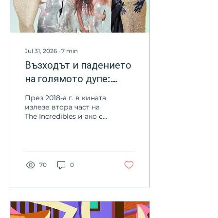
Jul 31, 2026
∙
7
min
Възходът и падението
на голямото дупе:
Женската фигура като
През 2018-а г. в кината
модна тенденция
излезе втора част на
The Incredibles и ако си
спомняте, тялото на
Elastigirl (Mrs
Incredible) се превърна
в интернет сензация.
Големи гърди,
70
0
изключително малък
кръст и пищен, ама
наистина пищен ханш.
И към всичко това -
изваяни, съвсем слаби