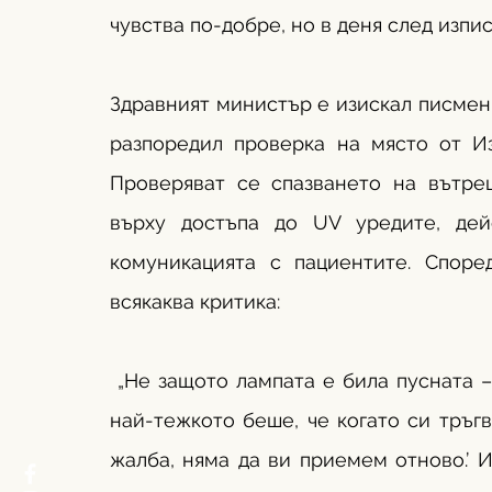
чувства по-добре, но в деня след изпи
Здравният министър е изискал писмени
разпоредил проверка на място от Из
Проверяват се спазването на вътреш
върху достъпа до UV уредите, дей
комуникацията с пациентите. Спор
всякаква критика:
 „Не защото лампата е била пусната –
най-тежкото беше, че когато си тръгв
жалба, няма да ви приемем отново.’ И