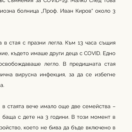
с съмнения за COVID-19. Малко след това 
иозна болница „Проф. Иван Киров“ около 3 
в стая с празни легла. Към 13 часа същия 
е, където имаше други деца с COVID. Едно 
свобождаваше легло. В предишната стая 
ична вирусна инфекция, за да се избегне 
а.
 в стаята вече имало още две семейства – 
баща с дете на 3 години. В този момент в 
ойство, което не бива да бъде включено в 