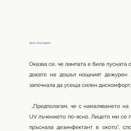
Днес България 
Оказва се, че лампата е била пусната о
докато не дошъл нощният дежурен л
започнала да усеща силен дискомфорт
 „Предполагам, че с намаляването на 
UV лъчението по-ясно. Лицето ми се п
пръснала дезинфектант в окото“, сп