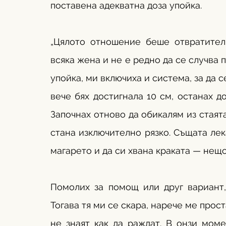
поставена адекватна доза упойка.
„Цялото отношение беше отвратител
всяка жена и не е редно да се случва 
упойка, ми включиха и система, за да с
вече бях достигнала 10 см, останах до
Започнах отново да обикалям из стаята
стана изключително рязко. Същата лека
магарето и да си хвана краката — нещо
Помолих за помощ или друг вариант,
Тогава тя ми се скара, нарече ме проста
не знаят как да раждат. В онзи моме