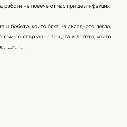
а работи не повече от час при дезинфекция.
а и бебето, които бяха на съседното легло, 
 съм се свързала с бащата и детето, които 
лва Диана.