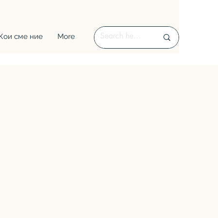
Кои сме ние
More