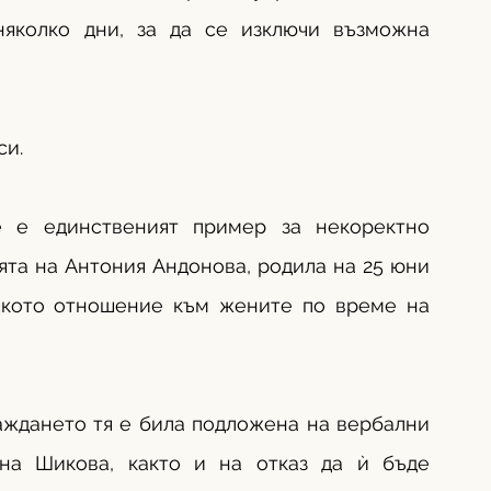
няколко дни, за да се изключи възможна 
си.
 е единственият пример за некоректно 
та на Антония Андонова, родила на 25 юни 
ешкото отношение към жените по време на 
аждането тя е била подложена на вербални 
на Шикова, както и на отказ да ѝ бъде 