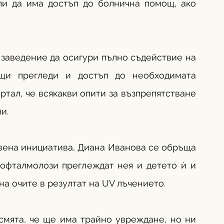
ли да има достъп до болнична помощ, ако 
заведение да осигури пълно съдействие на 
ащи прегледи и достъп до необходимата 
тал, че всякакви опити за възпрепятстване 
и.
вена инициатива, Диана Иванова се обръща 
офталмолози преглеждат нея и детето ѝ и 
а очите в резултат на UV лъчението.
смята, че ще има трайно увреждане, но ни 