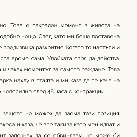
но. Това е сакрален момент в живота на 
подобно нещо. След като ми беше поставена 
е предизвика разкритие. Когато то настъпи и 
ста време сама. Упойката спря да действа. 
 и чаках моментът за самото раждане. Това 
рка нахлу в стаята и ми каза да се кача на 
 непосилно след 48 часа с контракции. 
 защото не можех да заема тази позиция. 
кеса и каза, че все такива като мен идват и 
нт започнах да се обвинявам, че може би 