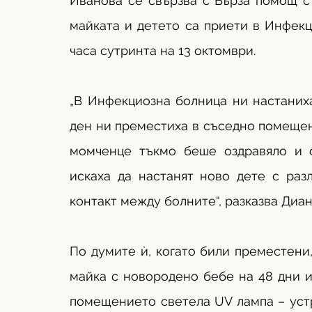
Иванова се свързва с Бърза помощ съ
майката и детето са приети в Инфекц
часа сутринта на 13 октомври.
„В Инфекциозна болница ни настаниха 
ден ни преместиха в съседно помещени
момченце тъкмо беше оздравяло и о
искаха да настанят ново дете с разл
контакт между болните“, разказва Диан
По думите ѝ, когато били преместени,
майка с новородено бебе на 48 дни и 
помещението светела UV лампа – устр