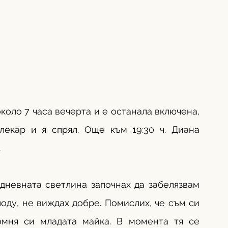
коло 7 часа вечерта и е останала включена, 
екар и я спрял. Още към 19:30 ч. Диана 
.
дневната светлина започнах да забелязвам 
оду, не виждах добре. Помислих, че съм си 
омня си младата майка. В момента тя се 