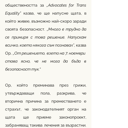
обществеността за 
„Advocates for Trans 
Equality”
 казва, че ще напусне щата, в 
който живее, възможно най-скоро заради 
своята безопасност. 
„Много е трудно да 
се примиря с това решение. Напускам 
всичко, което някога съм познавал”
, казва 
Ор.
 „От решението, взето на 7. ноември  
става ясно, че не мога да бъда в 
безопасност тук.“
Ор, който преминава през грижи, 
утвърждаващи пола, разкрива, че 
вторична причина за преместването е 
страхът, че законодателният орган на 
щата ще приеме законопроект, 
забраняващ такива лечения за възрастни. 