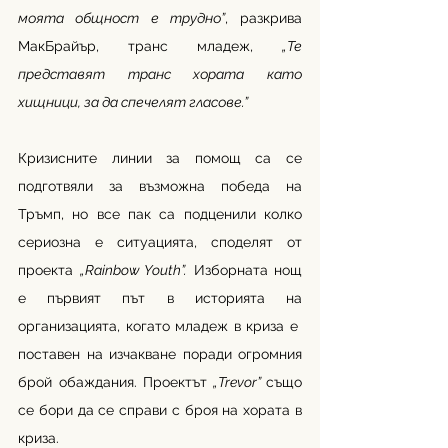
моята общност е трудно”
, разкрива 
МакБрайър, транс младеж, 
„Те 
представят транс хората като 
хищници, за да спечелят гласове.”
Кризисните линии за помощ са се 
подготвяли за възможна победа на 
Тръмп, но все пак са подценили колко 
сериозна е ситуацията, споделят от 
проекта 
„Rainbow Youth”.
 Изборната нощ 
е първият път в историята на 
организацията, когато младеж в криза е  
поставен на изчакване поради огромния 
брой обаждания. Проектът
 „Trevor” 
също 
се бори да се справи с броя на хората в 
криза.