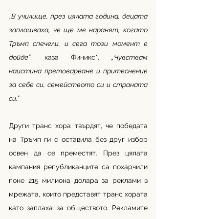
„В училище, през цялата година, децата 
заплашваха, че ще ме наранят, когато 
Тръмп спечели, и сега този момент е 
дойде”
, каза Финикс*.
 „Чувствам 
наистина претоварване и притеснение 
за себе си, семейството си и страната 
си.”
Други транс хора твърдят, че победата 
на Тръмп ги е оставила без друг избор 
освен да се преместят. През цялата 
кампания републиканците са похарчили 
поне 215 милиона долара за реклами в 
мрежата, които представят транс хората 
като заплаха за обществото. Рекламите 