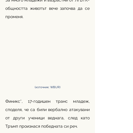
За много младежи и възрастни от ЛГБТК+ 
общността животът вече започва да се 
променя.
(източник: WBUR)
Финикс*, 17-годишен транс младеж, 
споделя, че са били вербално атакувани 
от други ученици веднага, след като 
Тръмп произнася победната си реч. 