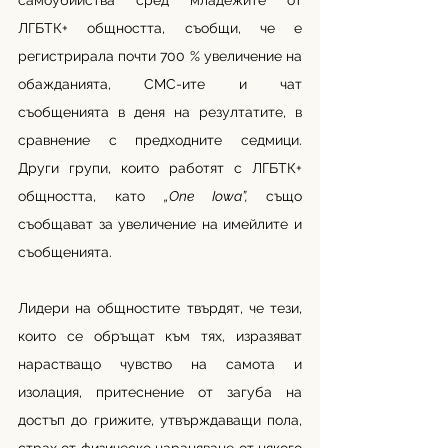
самоубийства сред младежите от 
ЛГБТК+ общността, съобщи, че е 
регистрирала почти 700 % увеличение на 
обажданията, СМС-ите и чат 
съобщенията в деня на резултатите, в 
сравнение с предходните седмици. 
Други групи, които работят с ЛГБТК+ 
общността, като
 „One Iowa”, 
също 
съобщават за увеличение на имейлите и 
съобщенията.
Лидери на общностите твърдят, че тези, 
които се обръщат към тях, изразяват 
нарастващо чувство на самота и 
изолация, притеснение от загуба на 
достъп до грижите, утвърждаващи пола, 