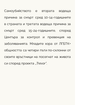
Самоубийството е втората водеща 
причина за смърт сред 10-14-годишните 
в страната и третата водеща причина за 
смърт сред 15-24-годишните, според 
Центъра за контрол и превенция на 
заболяванията. Младите хора от ЛГБТК+ 
общността са четири пъти по-склонни от 
своите връстници на посегнат на живота 
си според проекта „
Trevor”
.