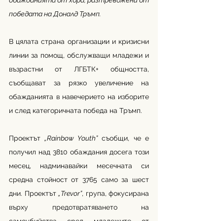
обажданията от хора, разтревожени от 
победата на Доналд Тръмп.
В цялата страна организации и кризисни 
линии за помощ, обслужващи младежи и 
възрастни от ЛГБТК+ общността, 
съобщават за рязко увеличение на 
обажданията в навечерието на изборите 
и след категоричната победа на Тръмп.
Проектът 
„Rainbow Youth”
 съобщи, че е 
получил над 3810 обаждания досега този 
месец, надминавайки месечната си 
средна стойност от 3765 само за шест 
дни. Проектът 
„Trevor”
, група, фокусирана 
върху предотвратяването на 