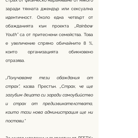
страх от физическо нараняване от някого 
заради тяхната джендър или сексуална 
идентичност. Около една четвърт от 
обажданията към проекта 
„Rainbow 
Youth” 
са от притеснени семейства. Това 
е увеличение спрямо обичайните 8 %, 
които организацията обикновено 
отразява.
„Получаваме тези обаждания от 
страх”,
 казва Престън. 
„Страх, че ще 
загубим децата си заради самоубийство 
и страх от предизвикателствата, 
които тази нова администрация ще ни 
постави.“