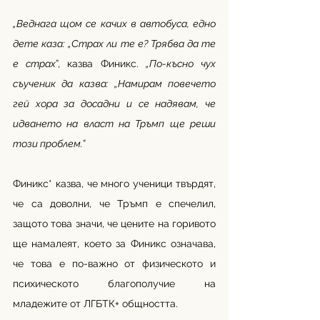
„Веднага щом се качих в автобуса, едно 
дете каза: „Страх ли те е? Трябва да те 
е страх
”, казва Финикс. 
„По-късно чух 
съученик да казва: „Намирам повечето 
гей хора за досадни и се надявам, че 
идването на власт на Тръмп ще реши 
този проблем.”
Финикс* казва, че много ученици твърдят, 
че са доволни, че Тръмп е спечелил, 
защото това значи, че цените на горивото 
ще намалеят, което за Финикс означава, 
че това е по-важно от физическото и 
психическото благополучие на 
младежите от ЛГБТК+ общността.