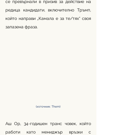
се превърнали в призив за действие на 
редица кандидати, включително Тръмп, 
който направи „Камала е за те/тях“ своя 
запазена фраза.
(източник: Them)
Аш Ор, 34-годишен транс човек, който 
работи като мениджър връзки с 