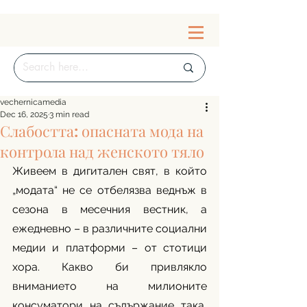
vechernicamedia
Dec 16, 2025
3 min read
Слабостта: опасната мода на
контрола над женското тяло
Живеем в дигитален свят, в който 
„модата“ не се отбелязва веднъж в 
сезона в месечния вестник, а 
ежедневно – в различните социални 
медии и платформи – от стотици 
хора. Какво би привлякло 
вниманието на милионите 
консуматори на съдържание така, 