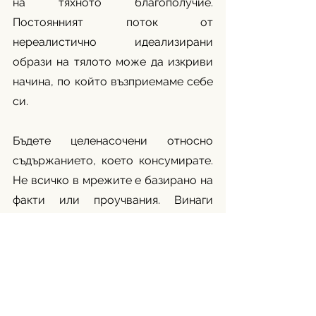
на тяхното благополучие. 
Постоянният поток от 
нереалистично идеализирани 
образи на тялото може да изкриви 
начина, по който възприемаме себе 
си. 
Бъдете целенасочени относно 
съдържанието, което консумирате. 
Не всичко в мрежите е базирано на 
факти или проучвания. Винаги 
поставяйте под въпрос мотивите 
зад нездравословните тенденции. 
Фокусирайте се върху създатели, 
които насърчават балансирания 
начин на живот, концентрирайте се 