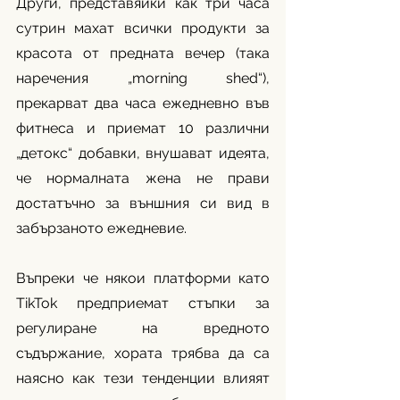
Други, представяйки как три часа 
сутрин махат всички продукти за 
красота от предната вечер (така 
наречения „morning shed“), 
прекарват два часа ежедневно във 
фитнеса и приемат 10 различни 
„детокс“ добавки, внушават идеята, 
че нормалната жена не прави 
достатъчно за външния си вид в 
забързаното ежедневие. 
Въпреки че някои платформи като 
TikTok предприемат стъпки за 
регулиране на вредното 
съдържание, хората трябва да са 
наясно как тези тенденции влияят 