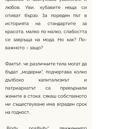
любов. Уви, хубавите неща си 
отиват бързо. За пореден път в 
историята на стандартите за 
красота, малко по малко, слабостта 
се завръща на мода. Но как? По-
важното – защо? 
Фактът, че различните тела могат да 
бъдат „модерни“, подчертава колко 
дълбоко капитализмът и 
патриархатът са превърнали 
жените в стока: сякаш собственото 
ни съществуване има вграден срок 
на годност. 
„Body positivity“ движението 