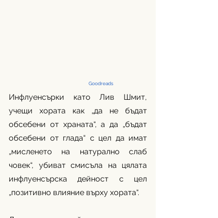
Goodreads 
Инфлуенсърки като Лив Шмит, 
учещи хората как „да не бъдат 
обсебени от храната“, а да „бъдат 
обсебени от глада“ с цел да имат 
„мисленето на натурално слаб 
човек“, убиват смисъла на цялата 
инфлуенсърска дейност с цел 
„позитивно влияние върху хората“. 