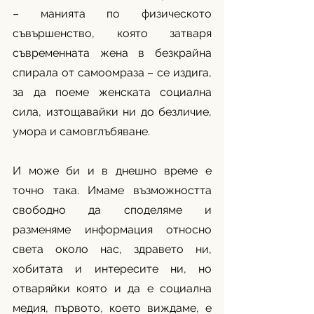
– манията по физическото 
съвършенство, която затваря 
съвременната жена в безкрайна 
спирала от самоомраза – се издига, 
за да поеме женската социална 
сила, изтощавайки ни до безличие, 
умора и самовглъбяване. 
И може би и в днешно време е 
точно така. Имаме възможността 
свободно да споделяме и 
разменяме информация относно 
света около нас, здравето ни, 
хобитата и интересите ни, но 
отваряйки която и да е социална 
медия, първото, което виждаме, е 