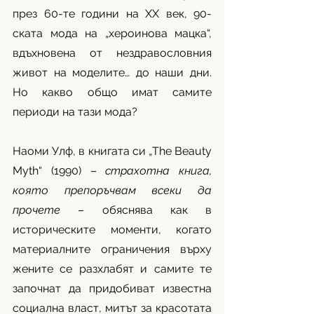
през 60-те години на XX век, 90-
ската мода на „хероинова мацка“, 
вдъхновена от нездравословния 
живот на моделите… до наши дни. 
Но какво общо имат самите 
периоди на тази мода? 
Наоми Улф, в книгата си „The Beauty 
Myth“ (1990) – 
страхотна книга, 
която препоръчвам всеки да 
прочете
 – обяснява как в 
историческите моменти, когато 
материалните ограничения върху 
жените се разхлабят и самите те 
започнат да придобиват известна 
социална власт, митът за красотата 