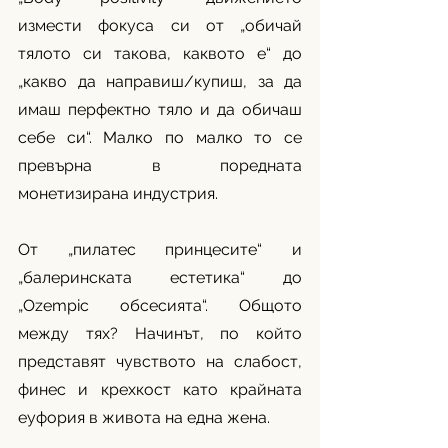
измести фокуса си от „обичай 
тялото си такова, каквото е“ до 
„какво да направиш/купиш, за да 
имаш перфектно тяло и да обичаш 
себе си“. Малко по малко то се 
превърна в поредната 
монетизирана индустрия. 
От „пилатес принцесите“ и 
„балеринската естетика“ до 
„Ozempic обсесията“. Общото 
между тях? Начинът, по който 
представят чувството на слабост, 
финес и крехкост като крайната 
еуфория в живота на една жена. 