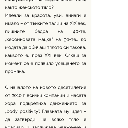
както женското тяло? 
Идеали за красота, уви, винаги е 
имало – от тънките талии на XIX век, 
пищните бедра на 40-те, 
„хероиновата мацка“ на 90-те… до 
модата да обичаш тялото си такова, 
каквото е, през XXI век. Сякаш за 
момент се е появило усещането за 
промяна. 
С началото на новото десетилетие 
от 2010 г. всички компании и масата 
хора подкрепиха движението за 
„body positivity“. Главната му идея – 
да затвърди, че всяко тяло е 
красиво и заслужава уважение и 