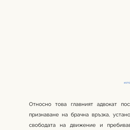
изт
Относно това главният адвокат пос
признаване на брачна връзка, устано
свободата на движение и пребива