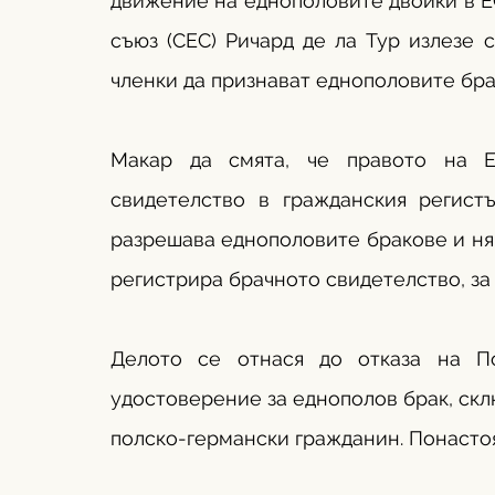
движение на еднополовите двойки в ЕС
съюз (СЕС) Ричард де ла Тур излезе 
членки да признават еднополовите бра
Макар да смята, че правото на Е
свидетелство в гражданския регистъ
разрешава еднополовите бракове и няма
регистрира брачното свидетелство, за
Делото се отнася до отказа на П
удостоверение за еднополов брак, скл
полско-германски гражданин. Понасто