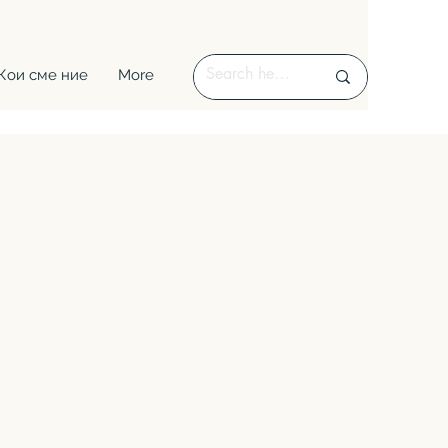
Кои сме ние
More