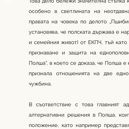
Това дело бележи значителна стъпка к
особено в светлината на неотдавн
правата на човека по делото „Пшиби
установява, че полската държава е нар
и семейния живот) от ЕКПЧ, тъй като 
признаване и защита на еднополов
Полша“, в което се доказа, че Полша е
признала отношенията на две едно
чужбина. 
В съответствие с това главният ад
алтернативни решения в Полша, коит
положение, като например представя