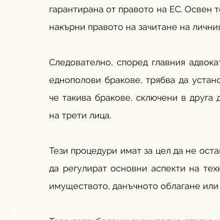
гарантирана от правото на ЕС. Освен т
накърни правото на зачитане на лични
Следователно, според главния адвока
еднополови бракове, трябва да устано
че такива бракове, сключени в друга 
на трети лица. 
Тези процедури имат за цел да не оста
да регулират основни аспекти на техн
имуществото, данъчното облагане или 