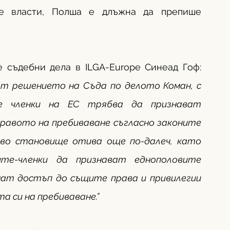
е власти, Полша е длъжна да препише 
 съдебни дела в ILGA-Europe Синеад Гоф: 
т решението на Съда по делото Коман, с 
е членки на ЕС трябва да признават 
равото на пребиваване съгласно законите 
ово становище отива още по-далеч, като 
те-членки да признават еднополовите 
мат достъп до същите права и привилегии 
 си на пребиваване.”