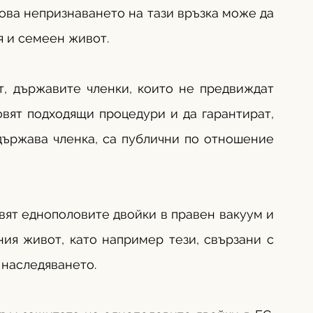
ова непризнаването на тази връзка може да 
я и семеен живот.
т, държавите членки, които не предвиждат 
вят подходящи процедури и да гарантират, 
държава членка, са публични по отношение 
вят еднополовите двойки в правен вакуум и 
ия живот, като например тези, свързани с 
наследяването.  