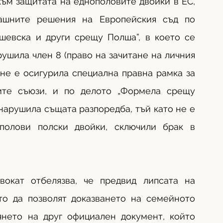
ъм защитата на еднополовите двойки в ЕС, 
ашните решения на Европейския съд по 
шевска и други срещу Полша”, в което се 
ушила член 8 (право на зачитане на личния 
не е осигурила специална правна рамка за 
ите съюзи, и по делото „Формела срещу 
 нарушила същата разпоредба, тъй като не е 
полови полски двойки, сключили брак в 
вокат отбелязва, че предвид липсата на 
о да позволят доказването на семейното 
нето на друг официален документ, който 