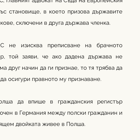
, главният адвокат на Съда на Европейския 
със становище, в което призова държавите 
кове, сключени в друга държава членка. 
С не изисква преписване на брачното 
р, той заяви, че ако дадена държава не 
 друг начин да ги признае, то тя трябва да 
 да осигури правното му признаване.
олша да впише в гражданския регистър 
ючен в Германия между полски гражданин и 
ящем двойката живее в Полша.