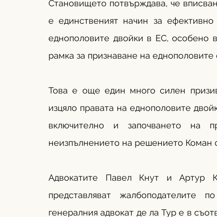
Становището потвърждава, че вписван
е единственият начин за ефективно
еднополовите двойки в ЕС, особено в
рамка за признаване на еднополовите 
Това е още един много силен призив
изцяло правата на еднополовите двойк
включително и започването на п
неизпълнението на решението Коман о
Адвокатите Павел Кнут и Артур К
представляват жалбоподателите по
генералния адвокат де ла Тур е в съотв