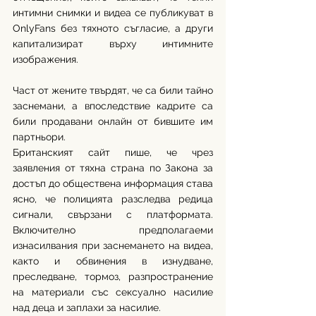
интимни снимки и видеа се публикуват в 
OnlyFans без тяхното съгласие, а други 
капитализират върху интимните 
изображения. 
Част от жените твърдят, че са били тайно 
заснемани, а впоследствие кадрите са 
били продавани онлайн от бившите им 
партньори.
Британският сайт пише, че чрез 
заявления от тяхна страна по Закона за 
достъп до обществена информация става 
ясно, че полицията разследва редица 
сигнали, свързани с платформата. 
Включително предполагаеми 
изнасилвания при заснемането на видеа, 
както и обвинения в изнудване, 
преследване, тормоз, разпространение 
на материали със сексуално насилие 
над деца и заплахи за насилие.