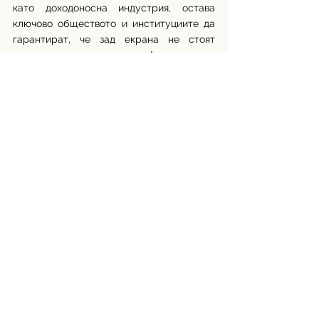
като доходоносна индустрия, остава 
ключово обществото и институциите да 
гарантират, че зад екрана не стоят 
принуда, насилие или трафик на хора. 
Истинският въпрос не е дали подобни 
платформи трябва да съществуват, а 
дали индустрията, която печели 
милиарди, е готова да поеме отговорност 
за хората зад екрана и да гарантира, че 
тяхното участие е действително 
доброволно и защитено.
Свободният избор в интернет трябва да 
означава именно това - избор, направен 
без страх, натиск и експлоатация.
Автор: Дениз Назиф
Източници: 
Instagram