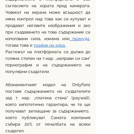
съгласието на хората пред камерата. 
Човекът на екрана може всъщност да 
няма контрол над това как се купуват и 
продават неговите изображения и ако 
при създаването на това съдържание са 
използвани сила, измама или
 принуда
, 
тогава това е 
трафик на хора.
Растежът на платформата се дължи до 
голяма степен на т.нар. „направи си сам“ 
порнография и на съдържанието на 
популярни създатели.
Абонаментният модел на OnlyFans 
поставя съдържанието на създателите 
зад т. нар. „платена стена“ (paywall), 
която хипотетично гарантира, че те ще 
получават заплащане за съдържанието,  
което публикуват. Самата компания 
събира 20% от печалбата на всеки 
създател.