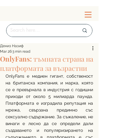
Дениз Назиф
Mar 26
3 min read
OnlyFans: тъмната страна на
платформата за възрастни
OnlyFans е медиен гигант, собственост 
на британска компания, и марка, която 
се е превърнала в индустрия с годишни 
приходи от около 5 милиарда паунда. 
Платформата е изградила репутация на 
мрежа, свързана предимно със 
сексуално съдържание. За съжаление, не 
винаги е лесно да се определи дали 
създаването и популяризирането на 
съдържанието в платформата е със 