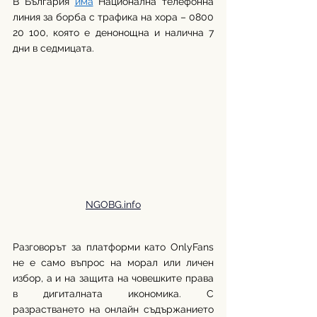
В България 
има
 Национална телефонна 
линия за борба с трафика на хора – 0800 
20 100, която е денонощна и налична 7 
дни в седмицата. 
NGOBG.info
Разговорът за платформи като OnlyFans 
не е само въпрос на морал или личен 
избор, а и на защита на човешките права 
в дигиталната икономика. С 
разрастването на онлайн съдържанието 