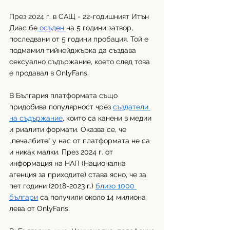
През 2024 г. в САЩ - 22-годишният Итън 
Диас бе
 осъден 
на 5 години затвор, 
последвани от 5 години пробация. Той е 
подмамил тийнейджърка да създава 
сексуално съдържание, което след това 
е продавал в OnlyFans.
В България платформата също 
придобива популярност чрез 
създатели 
на съдържание
, които са канени в медии 
и риалити формати. Оказва се, че 
„печалбите“ у нас от платформата не са 
и никак малки. През 2024 г. от 
информация на НАП (Национална 
агенция за приходите) става ясно, че за 
пет години (2018-2023 г.) 
близо 1000 
българи
 са получили около 14 милиона 
лева от OnlyFans.