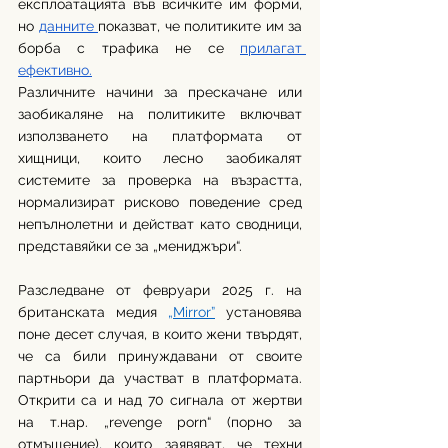
експлоатацията във всичките им форми, 
но 
данните 
показват, че политиките им за 
борба с трафика не се 
прилагат 
ефективно.
Различните начини за прескачане или 
заобикаляне на политиките включват 
използването на платформата от 
хищници, които лесно заобикалят 
системите за проверка на възрастта, 
нормализират рисково поведение сред 
непълнолетни и действат като сводници, 
представяйки се за „мениджъри“.
Разследване от февруари 2025 г. на 
британската медия 
„Mirror”
 установява 
поне десет случая, в които жени твърдят, 
че са били принуждавани от своите 
партньори да участват в платформата. 
Открити са и над 70 сигнала от жертви 
на т.нар. „revenge porn“ (порно за 
отмъщение), които заявяват, че техни 