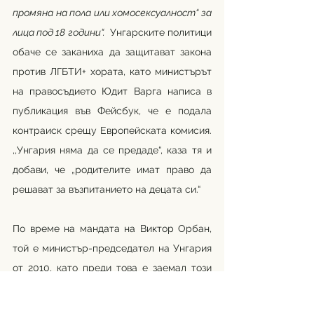
промяна на пола или хомосексуалност“ за 
лица под 18 години“. 
 Унгарските политици 
обаче се заканиха да защитават закона 
против ЛГБТИ+ хората, като министърът 
на правосъдието Юдит Варга написа в 
публикация във Фейсбук, че е подала 
контраиск срещу Европейската комисия. 
,,Унгария няма да се предаде“, каза тя и 
добави, че „родителите имат право да 
решават за възпитанието на децата си.“
По време на мандата на Виктор Орбан, 
той е министър-председател на Унгария 
от 2010, като преди това е заемал този 
пост от 1998 до 2002 г.,  политикът 
прилага и други политики срещу куиър 