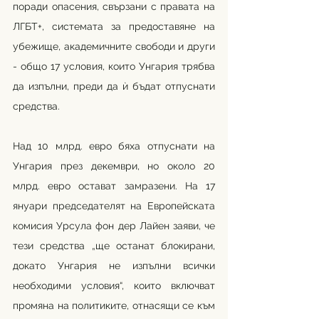
поради опасения, свързани с правата на 
ЛГБТ+, системата за предоставяне на 
убежище, академичните свободи и други 
- общо 17 условия, които Унгария трябва 
да изпълни, преди да ѝ бъдат отпуснати 
средства. 
Над 10 млрд. евро бяха отпуснати на 
Унгария през декември, но около 20 
млрд. евро остават замразени. На 17 
януари председателят на Европейската 
комисия Урсула фон дер Лайен заяви, че 
тези средства „ще останат блокирани, 
докато Унгария не изпълни всички 
необходими условия“, които включват 
промяна на политиките, отнасящи се към 