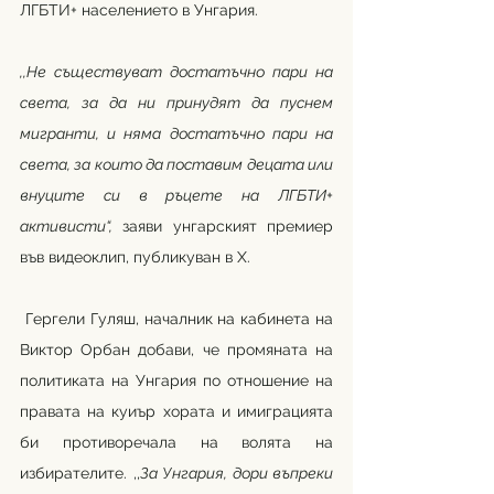
ЛГБТИ+ населението в Унгария.
,,Не съществуват достатъчно пари на 
света, за да ни принудят да пуснем 
мигранти, и няма достатъчно пари на 
света, за които да поставим децата или 
внуците си в ръцете на ЛГБТИ+ 
активисти“,
 заяви унгарският премиер 
във видеоклип, публикуван в X.
 Гергели Гуляш, началник на кабинета на 
Виктор Орбан добави, че промяната на 
политиката на Унгария по отношение на 
правата на куиър хората и имиграцията 
би противоречала на волята на 
избирателите. ,,
За Унгария, дори въпреки 