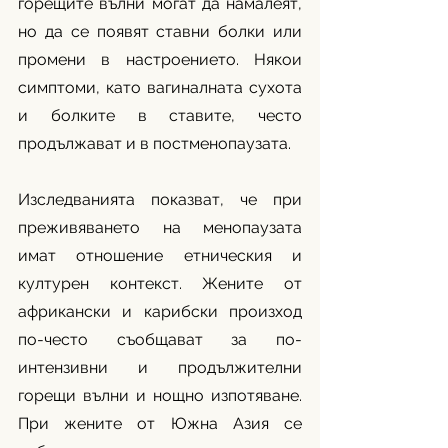
горещите вълни могат да намалеят, 
но да се появят ставни болки или 
промени в настроението. Някои 
симптоми, като вагиналната сухота 
и болките в ставите, често 
продължават и в постменопаузата.
Изследванията показват, че при 
преживяването на менопаузата 
имат отношение етническия и 
културен контекст. Жените от 
африкански и карибски произход 
по-често съобщават за по-
интензивни и продължителни 
горещи вълни и нощно изпотяване. 
При жените от Южна Азия се 