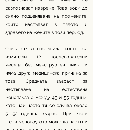
разпознават навреме. Това води до 
силно подценяване на промените, 
които настъпват в тялото и 
здравето на жените в този период.
Счита се за настъпила, когато са 
изминали 12 последователни 
месеца без менструален цикъл и 
няма друга медицинска причина за 
това. Средната възраст за 
настъпване на естествена 
менопауза е между 45 и 55 години, 
като най-често тя се случва около 
51–52-годишна възраст. При някои 
жени менопаузата може да настъпи 
по-рано – преди 40 години – поради 