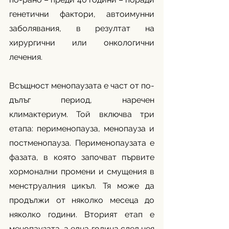
генетични фактори, автоимунни 
заболявания, в резултат на 
хирургични или онкологични 
лечения.
Всъщност менопаузата е част от по-
дълъг период, наречен 
климактериум. Той включва три 
етапа: перименопауза, менопауза и 
постменопауза. Перименопаузата е 
фазата, в която започват първите 
хормонални промени и смущения в 
менструалния цикъл. Тя може да 
продължи от няколко месеца до 
няколко години. Вторият етап е 
менопаузата, а една година след нея 