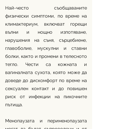
Най-често съобщаваните 
физически симптоми, по време на 
климактериум, включват горещи 
вълни и нощно изпотяване, 
нарушения на съня, сърцебиене, 
главоболие, мускулни и ставни 
болки, както и промени в телесното 
тегло. Чести са кожната и 
вагиналната сухота, която може да 
доведе до дискомфорт по време на 
сексуален контакт и до повишен 
риск от инфекции на пикочните 
пътища.
Менопаузата и перименопаузата 
могат да бъдат съпроводени и от 