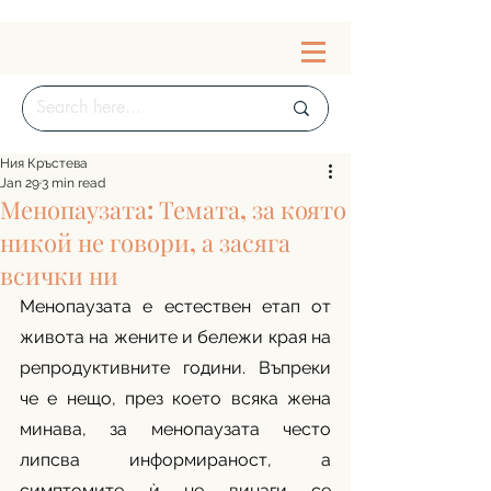
Ния Кръстева
Jan 29
3 min read
Менопаузата: Темата, за която
никой не говори, а засяга
всички ни
Менопаузата е естествен етап от 
живота на жените и бележи края на 
репродуктивните години. Въпреки 
че е нещо, през което всяка жена 
минава, за менопаузата често 
липсва информираност, а 
симптомите ѝ не винаги се 