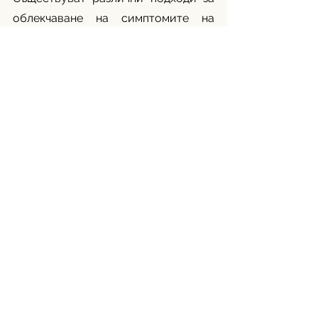
облекчаване на симптомите на 
менопауза, включително промени в 
начина на живот – тренировки и 
хранене с качествена, разнообразна 
храна; нехормонални терапии и 
хормонозаместителна терапия. ХЗТ 
може да бъде ефективна за много 
жени, но изборът ѝ зависи от 
индивидуалното здравословно 
състояние и трябва да се обсъжда с 
лекар.
Симптомите по време на 
климактериума могат да бъдат 
различни по сила и 
продължителност, но не бива да се 