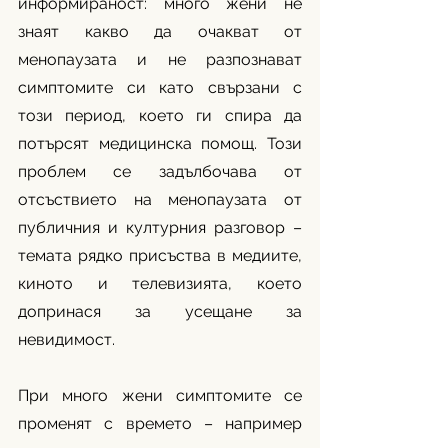
информираност: много жени не 
знаят какво да очакват от 
менопаузата и не разпознават 
симптомите си като свързани с 
този период, което ги спира да 
потърсят медицинска помощ. Този 
проблем се задълбочава от 
отсъствието на менопаузата от 
публичния и културния разговор – 
темата рядко присъства в медиите, 
киното и телевизията, което 
допринася за усещане за 
невидимост. 
При много жени симптомите се 
променят с времето – например 