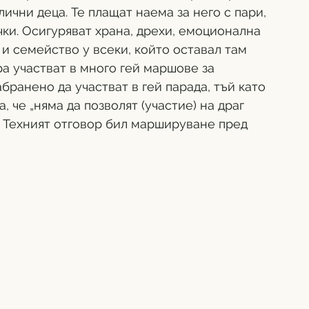
ични деца. Те плащат наема за него с пари, 
ки. Осигуряват храна, дрехи, емоционална 
и семейство у всеки, който оставал там 
а участват в много гей маршове за 
абранено да участват в гей парада, тъй като 
, че „няма да позволят (участие) на драг 
“. Техният отговор бил маршируване пред 