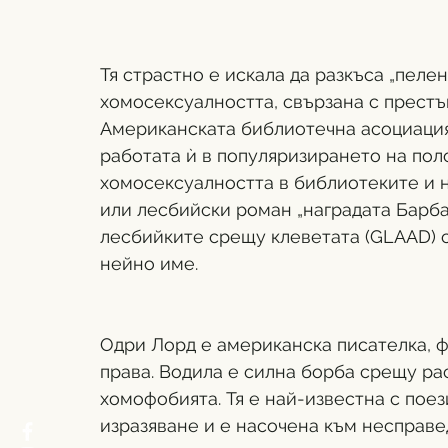
Тя страстно е искала да разкъса „пеле
хомосексуалността, свързана с престъ
Американската библиотечна асоциация
работата ѝ в популяризирането на пол
хомосексуалността в библиотеките и н
или лесбийски роман „наградата Барбар
лесбийките срещу клеветата (GLAAD) с
нейно име.
Одри Лорд е американска писателка, ф
права. Водила е силна борба срещу рас
хомофобията. Тя е най-известна с поез
изразяване и е насочена към несправе