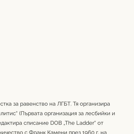
тка за равенство на ЛГБТ. Тя организира 
литис“ (Първата организация за лесбийки и 
редактира списание DOB „The Ladder“ от 
дничество с Франк Камени през 1960 г. на 