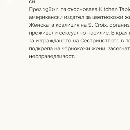
си.
През 1980 г. тя съосновава Kitchen Tabl
американски издател за цветнокожи же
Женската коалиция на St Croix, органи
преживели сексуално насилие. В края н
за изграждането на Сестринството в п
подкрепа на чернокожи жени, засегнат
несправедливост.