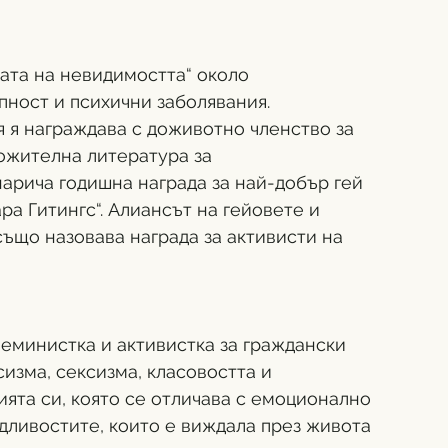
ната на невидимостта“ около 
пност и психични заболявания. 
 я награждава с доживотно членство за 
ожителна литература за 
арича годишна награда за най-добър гей 
а Гитингс“. Алиансът на гейовете и 
ъщо назовава награда за активисти на 
еминистка и активистка за граждански 
изма, сексизма, класовостта и 
ията си, която се отличава с емоционално 
дливостите, които е виждала през живота 