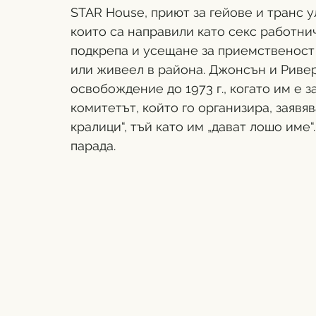
STAR House, приют за гейове и транс ул
които са направили като секс работнич
подкрепа и усещане за приемственост 
или живеел в района. Джонсън и Ривер
освобождение до 1973 г., когато им е з
комитетът, който го организира, заявява
кралици“, тъй като им „дават лошо име
парада.