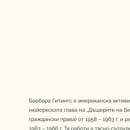
Барбара Гитингс е американска активис
нюйоркската глава на „Дъщерите на Би
граждански права) от 1958 – 1963 г. и 
1963 – 1966 г. Тя работи в тясно сътру