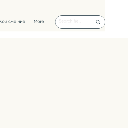
Кои сме ние
More