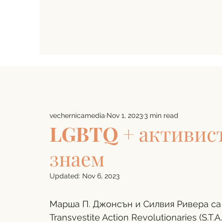
vechernicamedia
Nov 1, 2023
3 min read
LGBTQ + активист
знаем
Updated:
Nov 6, 2023
Марша П. Джонсън и Силвия Ривера са 
Transvestite Action Revolutionaries (S.T