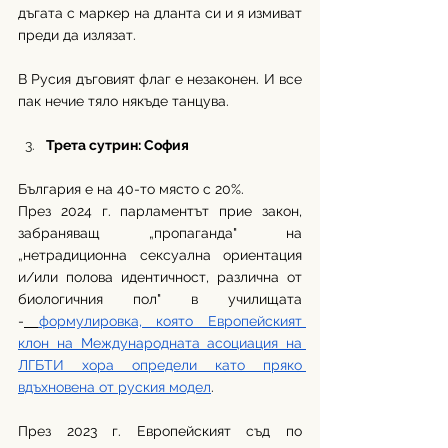
дъгата с маркер на дланта си и я измиват 
преди да излязат.
В Русия дъговият флаг е незаконен. И все 
пак нечие тяло някъде танцува.
Трета сутрин: София
България е на 40-то място с 20%.
През 2024 г. парламентът прие закон, 
забраняващ „пропаганда" на 
„нетрадиционна сексуална ориентация 
и/или полова идентичност, различна от 
биологичния пол" в училищата 
-
формулировка, която Европейският 
клон на Международната асоциация на 
ЛГБТИ хора определи като пряко 
вдъхновена от руския модел
.
През 2023 г. Европейският съд по 