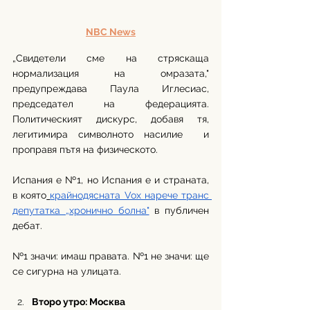
NBC News
„Свидетели сме на стряскаща 
нормализация на омразата," 
предупреждава Паула Иглесиас, 
председател на федерацията. 
Политическият дискурс, добавя тя, 
легитимира символното насилие  и 
проправя пътя на физическото.
Испания е №1, но Испания е и страната, 
в която
крайнодясната Vox нарече транс 
депутатка „хронично болна"
 в публичен 
дебат.
№1 значи: имаш правата. №1 не значи: ще 
се сигурна на улицата.
Второ утро: Москва