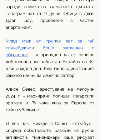
заради: снимка на знаменце с дъгата в 
Телеграм чат от 11 души. Обици с дъги. 
Драг шоу, проведено в частен 
апартамент.
Млад мъж от групов чат за гей 
тийнейджъри беше заплашен с 
обвинение
 - и принуден да се запише 
доброволец във войната в Украйна на 18-
я си рожден ден. Това било единственият 
законов начин да избегне затвор.
Алисе Север, арестувана на Хелоуин 
2024 г. - маскирани полицаи изкъртили 
вратата ѝ. Тя чака виза за Европа от 
тайно убежище.
И все пак. Някъде в Санкт Петербург, 
според собствените разкази на руски 
активисти, тийнейджъри още рисуват 