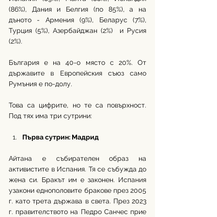
(86%), Дания и Белгия (по 85%), а нa 
дъното - Армения (9%), Беларус (7%), 
Турция (5%), Азербайджан (2%)  и Русия 
(2%).
България е на 40-о място с 20%. От 
държавите в Европейския съюз само 
Румъния е по-долу.
Това са цифрите, но те са повърхност. 
Под тях има три сутрини:
Първа сутрин: Мадрид
Айтана е събирателен образ на 
активистите в Испания. Тя се събужда до 
жена си. Бракът им е законен. Испания 
узакони еднополовите бракове през 2005 
г. като трета държава в света. През 2023 
г. правителството на Педро Санчес прие 