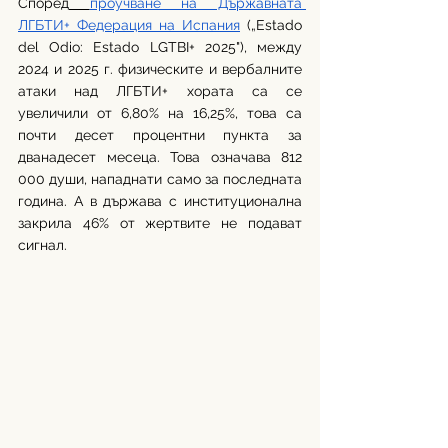
Според
проучване на Държавната 
ЛГБТИ+ Федерация на Испания
 („Estado 
del Odio: Estado LGTBI+ 2025"), между 
2024 и 2025 г. физическите и вербалните 
атаки над ЛГБТИ+ хората са се 
увеличили от 6,80% на 16,25%, това са 
почти десет процентни пункта за 
дванадесет месеца. Това означава 812 
000 души, нападнати само за последната 
година. А в държава с институционална 
закрила 46% от жертвите не подават 
сигнал.