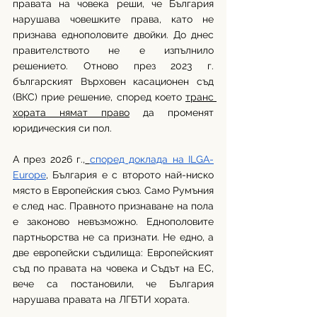
правата на човека реши, че България 
нарушава човешките права, като не 
признава еднополовите двойки. До днес 
правителството не е изпълнило 
решението. Отново през 2023 г. 
българският Върховен касационен съд 
(ВКС) прие решение, според което 
транс 
хората нямат право
 да променят 
юридическия си пол.
А през 2026 г.,
според доклада на ILGA-
Europe
, България е с второто най-ниско 
място в Европейския съюз. Само Румъния 
е след нас. Правното признаване на пола 
е законово невъзможно. Еднополовите 
партньорства не са признати. Не едно, а 
две европейски съдилища: Европейският 
съд по правата на човека и Съдът на ЕС, 
вече са постановили, че България 
нарушава правата на ЛГБТИ хората.