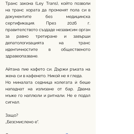
Транс закона (Ley Trans), който позволи 
на транс хората да променят пола си в 
документите без медицинска 
сертификация. През 2026 г. 
правителството създаде независим орган 
за равно третиране и завърши 
депатологизацията на транс 
идентичностите в общественото 
здравеопазване.
Айтана пие кафето си. Държи ръката на 
жена си в кафенето. Никой не я гледа.
Но миналата седмица колегата ѝ беше 
нападнат на излизане от бар. Двама 
мъже го наплюли и ритнали. Не е подал 
сигнал.
Защо?
„Безсмислено е“.