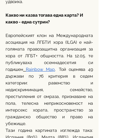
удвоиха.
Какво ни казва тогава една карта? И 
какво - една сутрин?
Европейският клон на Международната 
асоциация на ЛГБТИ хора (ILGA) е най-
голямата правозащитна организация за 
хора от ЛГБТ+ общността. На 12.05. те 
публикуваха осемнадесетия си 
годишен
Rainbow Map
. Той оценява 49 
държави по 76 критерия в седем 
категории: равенство и 
недискриминация, семейство, 
престъпления от омраза, признаване на 
пола, телесна неприкосновеност на 
интерсекс хората, пространство за 
гражданско общество и право на 
убежище.
Тази година картината изглежда така: 
Испания (89%), Малта (88%), Исландия 