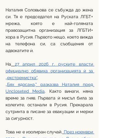
Наталия Соловьова се събужда до жена 
си. Тя е председател на Руската ЛГБТ+ 
мрежа, която е най-голямата 
правозащитна организация за ЛГБТИ+ 
хора в Русия. Първото нещо, което вижда 
на телефона си, са съобщения от 
адвокатите ѝ.
На
27 април 2026 г. руските власти 
официално обявиха организацията ѝ за 
„екстремистка"
.
„Бях ядосана," разказва Наталия пред 
Uncloseted Media
. Както винаги, няма 
време за гняв. Първата ѝ мисъл била за 
колегите, останали в Русия. Прекарала 
сутринта в писане за евакуации и мерки 
за сигурност.
Това не е изолиран случай.
През ноември 