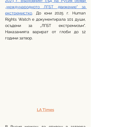
2023 г. Върховният съд на Русия обяви 
„международното ЛГБТ движение" за 
екстремистко
. До юни 2025 г. Human 
Rights Watch е документирала 101 души, 
осъдени за „ЛГБТ екстремизъм". 
Наказанията варират от глоби до 12 
години затвор.
LA Times
В Русия можеш да отидеш в затвора 