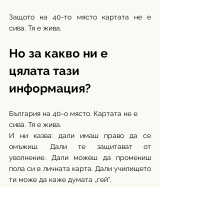
Защото на 40-то място картата не е 
сива. Тя е жива. 
Но за какво ни е 
цялата тази 
информация?
България на 40-о място. Картата не е 
сива. Тя е жива. 
И ни казва: дали имаш право да се 
омъжиш. Дали те защитават от 
уволнение. Дали можеш да промениш 
пола си в личната карта. Дали училището 
ти може да каже думата „гей".
Но не ни казва: дали днес ще задържиш 
ръката на партньорката си. Дали ще се 
обличаш и изказваш свободно на 
улиците.