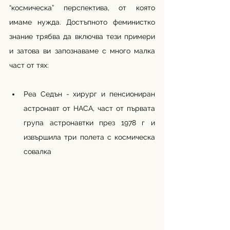
“космическа” перспектива, от която 
имаме нужда. Достъпното феминистко 
знание трябва да включва тези примери 
и затова ви запознаваме с много малка 
част от тях: 
Реа Седън - хирург и пенсиониран 
астронавт от НАСА, част от първата 
група астронавтки през 1978 г и 
извършила три полета с космическа 
совалка 