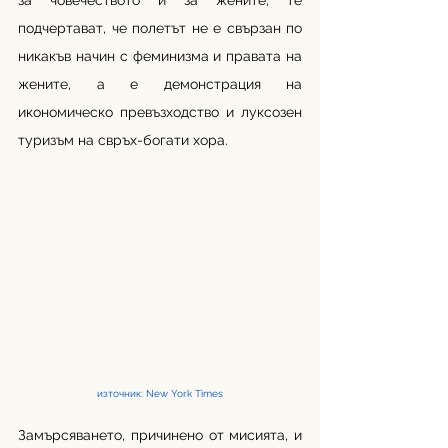
за човечеството и за жените, те 
подчертават, че полетът не е свързан по 
никакъв начин с феминизма и правата на 
жените, а е демонстрация на 
икономическо превъзходство и луксозен 
туризъм на свръх-богати хора. 
източник: New York Times
Замърсяването, причинено от мисията, и 