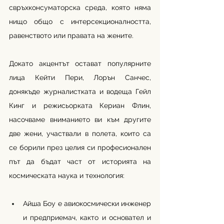
свръхконсуматорска среда, която няма 
нищо общо с интерсекционалността, 
равенството или правата на жените. 
Докато акцентът остават популярните 
лица Кейти Пери, Лорън Санчес, 
донякъде журналистката и водеща Гейл 
Кинг и режисьорката Кериан Флин, 
насочваме вниманието ви към другите 
две жени, участвали в полета, които са 
се борили през целия си професионален 
път да бъдат част от историята на 
космическата наука и технология:
Айша Боу е авиокосмически инженер 
и предприемач, както и основател и 