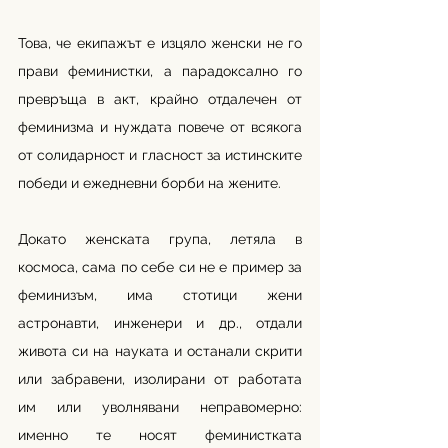
Това, че екипажът е изцяло женски не го 
прави феминистки, а парадоксално го 
превръща в акт, крайно отдалечен от 
феминизма и нуждата повече от всякога 
от солидарност и гласност за истинските 
победи и ежедневни борби на жените.
Докато женската група, летяла в 
космоса, сама по себе си не е пример за 
феминизъм, има стотици жени 
астронавти, инженери и др., отдали 
живота си на науката и останали скрити 
или забравени, изолирани от работата 
им или уволнявани неправомерно: 
именно те носят феминистката 