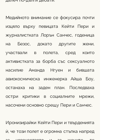
далеч по-дълги дебати. 
Медийното внимание се фокусира почти 
изцяло върху певицата Кейти Пери и 
журналистката Лорън Санчес, годеница 
на Безос, докато другите жени, 
участвали в полета, сред които 
активистката за борба със сексуалното 
насилие Аманда Нгуен и бившата 
авиокосмическа инженерка Айша Боу, 
останаха на заден план. Последваха 
остри критики в социалните мрежи, 
насочени основно срещу Пери и Санчес. 
Иронизирайки Кейти Пери и твърденията 
ѝ, че този полет е огромна стъпка напред 