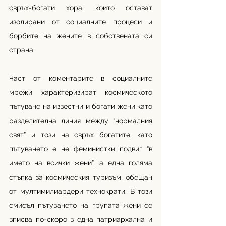
свръх-богати хора, които остават 
изолирани от социалните процеси и 
борбите на жените в собствената си 
страна. 
Част от коментарите в социалните 
мрежи характеризират космическото 
пътуване на известни и богати жени като 
разделителна линия между “нормалния 
свят” и този на свръх богатите, като 
пътуването е не феминистки подвиг “в 
името на всички жени”, а една голяма 
стъпка за космическия туризъм, обещан 
от мултимилиардери технократи. В този 
смисъл пътуването на групата жени се 
вписва по-скоро в една патриархална и 