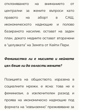
отклоняването на вниманието от 
централни за жените въпроси като 
правото на аборт в САЩ, 
икономическото надмощие и полово 
базираното насилие, остават на заден 
план, докато медиите остават вторачени 
в “целувката” на Земята от Кейти Пери. 
Феминистка ли е мисията и нейната 
цел беше ли да овласти жените?
Позицията на обществото, изразена в 
социалните мрежи, е ясна: това не е 
феминизъм, а изключителен разход и 
проява на икономическо надмощие под 
формата на “извънземно” преживяване за 