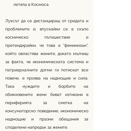
летяла в Космоса.
Луксът да се дистанцираш от средата и 
проблемите ѝ, впускайки се в скъпо 
космическо пътешествие и 
претендирайки, че това е “феминизъм”, 
който овластява жените, докато мълчиш 
за факта, че икономическата система и 
патриархалните догми ги потискат все 
повече, е проява на надмощие и сила. 
Така нуждите и борбите на 
обикновените жени биват изтикани в 
периферията за сметка на 
консуматорско поведение, икономическо 
надмощие и празни обещания за 
споделени напредък за жените. 