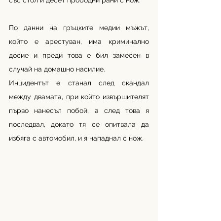
със стол и десет прободни рани с нож.
По данни на гръцките медии мъжът, 
който е арестуван, има криминално 
досие и преди това е бил замесен в 
случай на домашно насилие. 
Инцидентът е станал след скандал 
между двамата, при който извършителят 
първо нанесъл побой, а след това я 
последвал, докато тя се опитвала да 
избяга с автомобил, и я нападнал с нож.