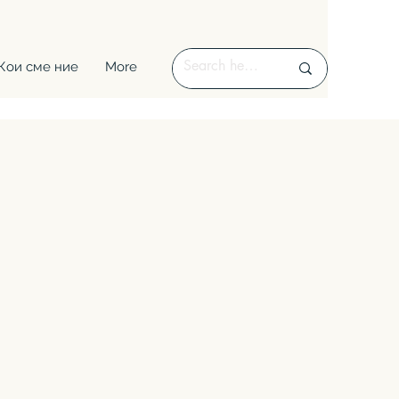
Кои сме ние
More