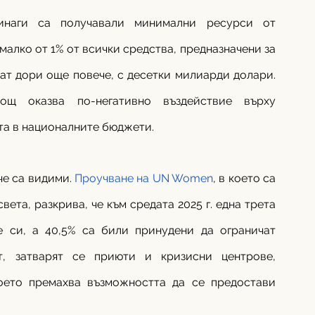
инаги са получавали минимални ресурси от 
алко от 1% от всички средства, предназначени за 
ат дори още повече, с десетки милиарди долари. 
щ оказва по-негативно въздействие върху 
та в националните бюджети.
е са видими. 
Проучване на UN Women
, в което са 
ета, разкрива, че към средата 2025 г. една трета 
 си, а 40,5% са били принудени да ограничат 
т, затварят се приюти и кризисни центрове, 
ето премахва възможността да се предостави 