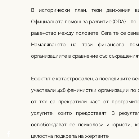
В исторически план, тези движения в
Официалната помощ за развитие (ODA) - по-м
равенство между половете. Сега те се свив
Намаляването на тази финансова помо
организациите в сравнение със съкращения
Ефектът е катастрофален, а последиците веч
участвали 428 феминистки организации по св
от тях са прекратили част от програмите
услугите, които предоставят. В резулта
освобождават се психолози и юристи, ко
цялостна подкрепа на жертвите.