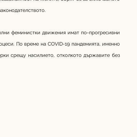
законодателството.
силни феминистки движения имат по-прогресивни 
цеси. По време на COVID-19 пандемията, именно 
ерки срещу насилието, отколкото държавите без 