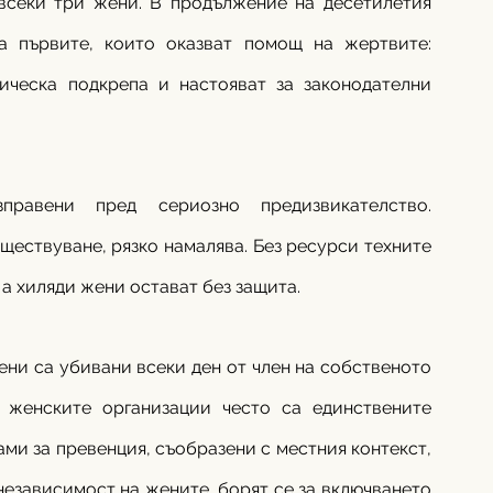
всеки три жени. В продължение на десетилетия 
 първите, които оказват помощ на жертвите: 
ическа подкрепа и настояват за законодателни 
равени пред сериозно предизвикателство. 
ществуване, рязко намалява. Без ресурси техните 
 а хиляди жени остават без защита.
жени са убивани всеки ден от член на собственото 
 женските организации често са единствените 
ми за превенция, съобразени с местния контекст, 
езависимост на жените, борят се за включването 