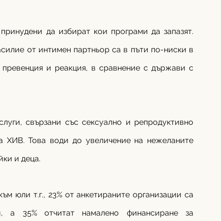
принудени да избират кои програми да запазят. 
асилие от интимен партньор са в пъти по-ниски в 
 превенция и реакция, в сравнение с държави с 
слуги, свързани със сексуално и репродуктивно 
а ХИВ. Това води до увеличение на нежеланите 
ки и деца.
ъм юли т.г., 23% от анкетираните организации са 
и, а 35% отчитат намалено финансиране за 