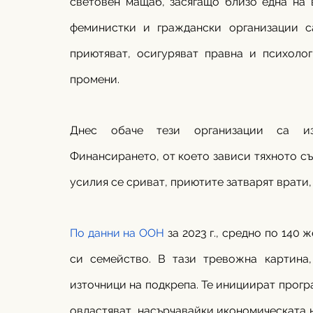
световен мащаб, засягащо близо една на 
феминистки и граждански организации са
приютяват, осигуряват правна и психолог
промени.
Днес обаче тези организации са изп
Финансирането, от което зависи тяхното съ
усилия се сриват, приютите затварят врати,
По данни на ООН 
за 2023 г., средно по 140 
си семейство. В тази тревожна картина,
източници на подкрепа. Те инициират програ
овластяват, насърчавайки икономическата н