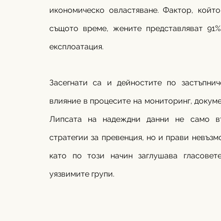
икономическо овластяване. Фактор, който
същото време, жените представляват 91%
експлоатация.
Засегнати са и дейностите по застъпниче
влияние в процесите на мониторинг, докум
Липсата на надеждни данни не само въз
стратегии за превенция, но и прави невъз
като по този начин заглушава гласовет
уязвимите групи. 