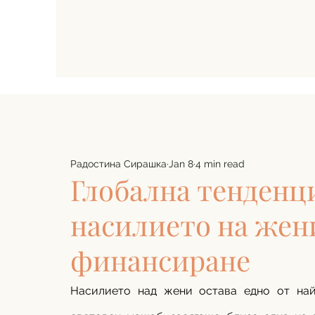
Радостина Сирашка
Jan 8
4 min read
Глобална тенденц
насилието на жени
финансиране
Насилието над жени остава едно от най