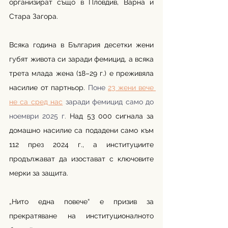
организират също в Пловдив, Варна и 
Стара Загора. 
Всяка година в България десетки жени 
губят живота си заради фемицид, а всяка 
трета млада жена (18–29 г.) е преживяла 
насилие от партньор. 
Поне 
23 жени вече 
не са сред нас
 заради фемицид само до 
ноември 2025 г. 
Над 53 000 сигнала за 
домашно насилие са подадени само към 
112 през 2024 г., а институциите 
продължават да изостават с ключовите 
мерки за защита.
„Нито една повече“ е призив за 
прекратяване на институционалното 