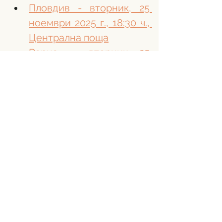
Пловдив - вторник, 25 
ноември 2025 г., 18:30 ч., 
Централна поща
Варна -  вторник, 25 
ноември 2025 г., 17:30 ч., 
пл. Независимост 2
Стара Загора - вторник, 
25 ноември 2025 г., 17:00 
ч., ОД на МВР