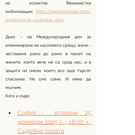
на колектив Феминистки 
мобилизации: 
https://www.femmobi.com/
manifesto-25-november-2025
Днес - на Международния ден за 
елиминиране на насилието срещу жени - 
заставаме рамо до рамо в памет на 
жените, които вече не са сред нас, и в 
защита на онези, които все още търсят 
спасение. Не сме сами. И няма да 
мълчим.
Кога и къде:
София -  вторник, 25 
ноември 2025 г. , 18:00 ч., 
Съдебна палата