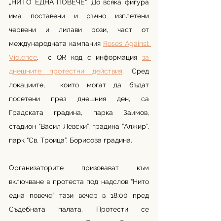
„НИТО ЕДНА ПОВЕЧЕ“. До всяка фигура 
има поставени и ръчно изплетени 
червени и лилави рози, част от 
международната кампания 
Roses Against 
Violence
,  с QR код с информация 
за 
днешните протестни действия
. Сред 
локациите,  които могат да бъдат 
посетени през днешния ден, са 
Градската градина, парка Заимов, 
стадион “Васил Левски”, градина “Алжир”, 
парк “Св. Троица”, Борисова градина. 
Организаторите призовават към 
включване в протеста под надслов “Нито 
една повече” тази вечер в 18:00 пред 
Съдебната палата. Протести се 