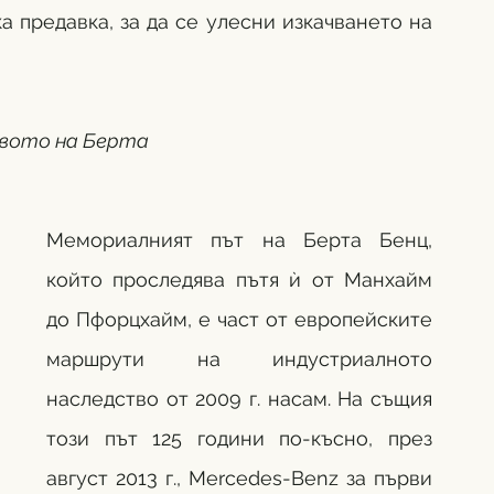
 предавка, за да се улесни изкачването на 
вото на Берта
Мемориалният път на Берта Бенц, 
който проследява пътя ѝ от Манхайм 
до Пфорцхайм, е част от европейските 
маршрути на индустриалното 
наследство от 2009 г. насам. На същия 
този път 125 години по-късно, през 
август 2013 г., Mercedes-Benz за първи 