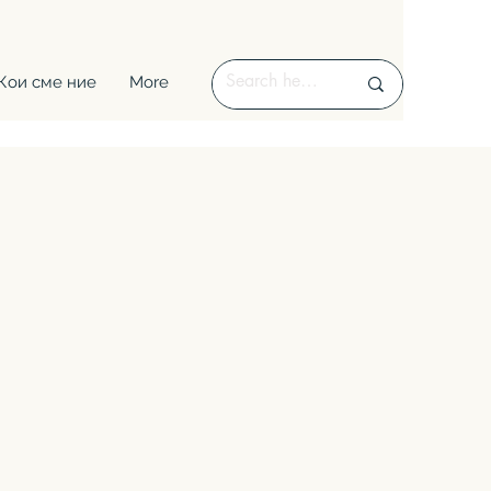
Кои сме ние
More