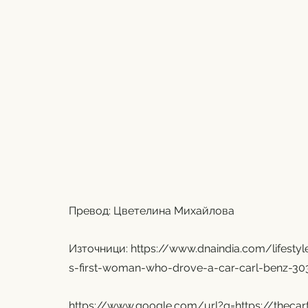
Превод: Цветелина Михайлова
Източници: 
https://www.dnaindia.com/lifesty
s-first-woman-who-drove-a-car-carl-benz-
https://www.google.com/url?q=https://thecar