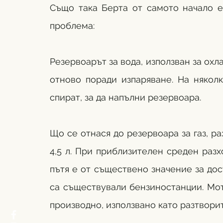
Също така Берта от самото начало е 
проблема: 
Резервоарът за вода, използван за охла
отново поради изпаряване. На някол
спират, за да напълни резервоара. 
Що се отнася до резервоара за газ, р
4,5 л. При приблизителен среден разх
пътя е от съществено значение за дос
са съществували бензиностанции. Мот
производно, използвано като разтвори