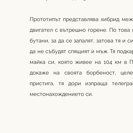
Прототипът представлява хибрид межд
двигател с вътрешно горене. По това 
бутани, за да се запалят, затова тя и с
да не събудят спящият ѝ мъж. Тя подкар
майка си, която живее на 104 км в П
докаже на своята борбеност, целе
пристига, тя дори изпраща телегра
местонахождението си. 