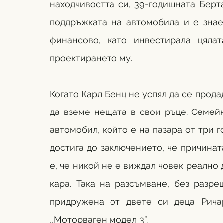
находчивостта си, 39-годишната Берт
поддръжката на автомобила и е знае
финансово, като инвестирала цялат
проектирането му. 
Когато Карл Бенц не успял да се прода
да вземе нещата в свои ръце. Семейн
автомобил, който е на пазара от три г
достига до заключението, че причинат
е, че никой не е виждал човек реално д
кара. Така на разсъмване, без разре
придружена от двете си деца Рича
,,Моторваген модел 3”. 