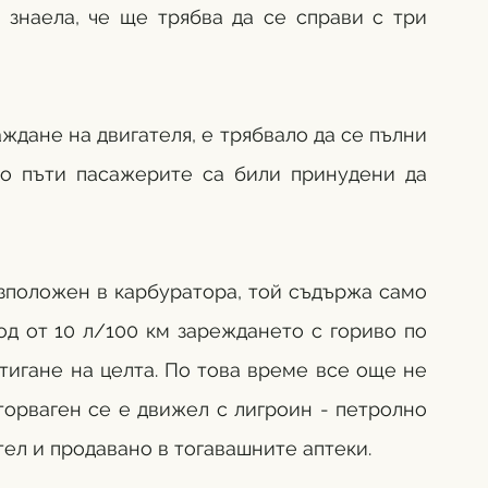
знаела, че ще трябва да се справи с три 
ждане на двигателя, е трябвало да се пълни 
ко пъти пасажерите са били принудени да 
азположен в карбуратора, той съдържа само 
од от 10 л/100 км зареждането с гориво по 
тигане на целта. По това време все още не 
орваген се е движел с лигроин - петролно 
тел и продавано в тогавашните аптеки.