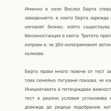
Именно в село Вислох Берта спира,
заведението, в което Берта зарежда 
неговият бизнес, който съществув
бензиностанция в света. Третото преп
изправи е, че 360-килограмовият автомо
хълмове.
Берта прави много повече от тест за
това семейно пътуване показва, че и
Инициативата ѝ потвърждава важностт
тест в реални условия установява 
довежда до редица подобрения, кат