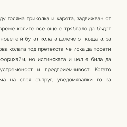
у голяма триколка и карета, задвижван от 
време колите все още е трябвало да бъдат 
иновете ѝ бутат колата далече от къщата, за 
ва колата под претекста, че иска да посети 
форцхайм, но истинската ѝ цел е била да 
устременост и предприемчивост. Когато 
ма на своя съпруг, уведомявайки го за 