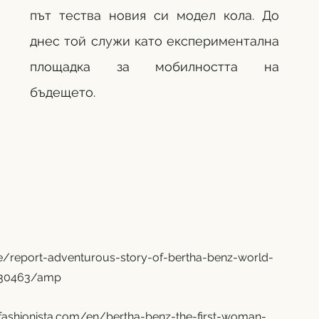
път тества новия си модел кола. До 
днес той служи като експериментална 
площадка за мобилността на 
бъдещето.
le/report-adventurous-story-of-bertha-benz-world-
3030463/amp
fashionista.com/en/bertha-benz-the-first-woman-