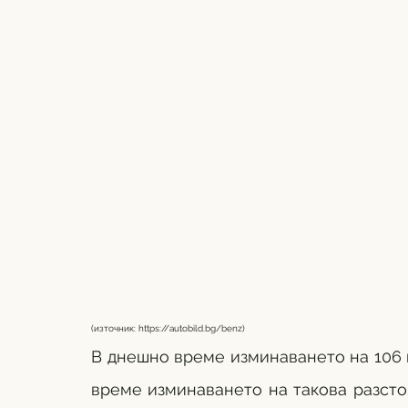
(източник: 
https://autobild.bg/benz
)
В днешно време изминаването на 106 к
време изминаването на такова разстоя