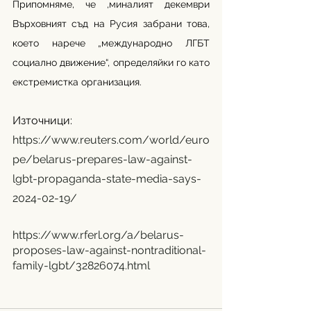
Припомняме, че ,миналият декември 
Върховният съд на Русия забрани това, 
което нарече „международно ЛГБТ 
социално движение“, определяйки го като 
екстремистка организация.
Източници: 
https://www.reuters.com/world/euro
pe/belarus-prepares-law-against-
lgbt-propaganda-state-media-says-
2024-02-19/
https://www.rferl.org/a/belarus-
proposes-law-against-nontraditional-
family-lgbt/32826074.html