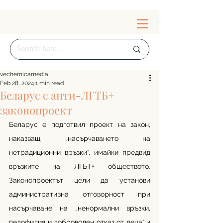
vechernicamedia
Feb 28, 2024
1 min read
Беларус с анти-ЛГТБ+
законопроект
Беларус е подготвил проект на закон, 
наказващ „насърчаването на 
нетрадиционни връзки“, имайки предвид 
връзките на ЛГБТ+ обществото. 
Законопроектът цели да установи 
административна отговорност при 
насърчаване на „ненормални връзки, 
педофилия и доброволен отказ от деца“ и 