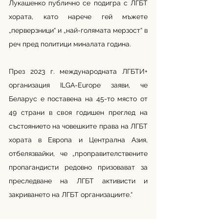
Лукашенко публично се подигра с ЛГБТ 
хората, като нарече гей мъжете 
„перверзници“ и „най-голямата мерзост“ в 
реч пред политици миналата година.
През 2023 г. международната ЛГБТИ+ 
организация ILGA-Europe заяви, че 
Беларус е поставена на 45-то място от 
49 страни в своя годишен преглед на 
състоянието на човешките права на ЛГБТ 
хората в Европа и Централна Азия, 
отбелязвайки, че „проправителствените 
пропагандисти редовно призовават за 
преследване на ЛГБТ активисти и 
закриването на ЛГБТ организациите.“