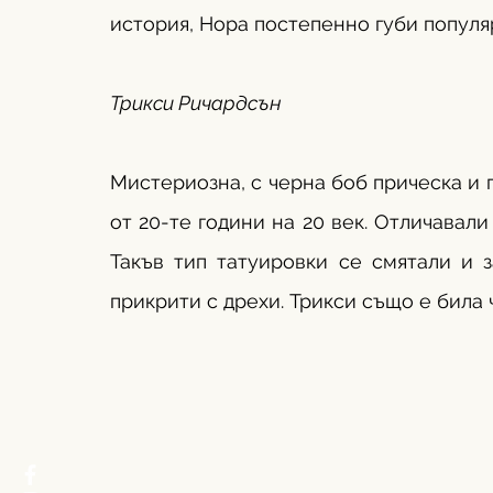
история, Нора постепенно губи популя
Трикси Ричардсън 
Мистериозна, с черна боб прическа и п
от 20-те години на 20 век. Отличавали 
Такъв тип татуировки се смятали и з
прикрити с дрехи. Трикси също е била ч