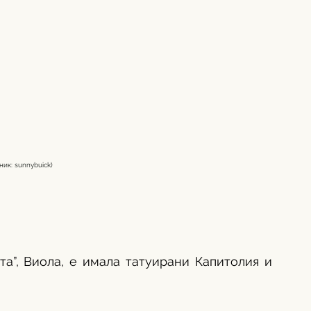
ник: sunnybuick)
а”, Виола, е имала татуирани Капитолия и 