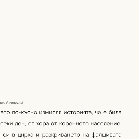
ник: Уикипедиа) 
като по-късно измисля историята, че е била 
секи ден, от хора от коренното население, 
а си в цирка и разкриването на фалшивата 