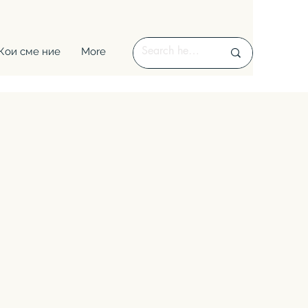
Кои сме ние
More