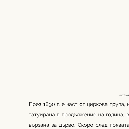
(източ
През 1890 г. е част от циркова трупа, 
татуирана в продължение на година, в
вързана за дърво. Скоро след появат