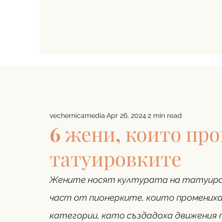
vechernicamedia
Apr 26, 2024
2 min read
6 жени, които пр
татуировките
Жените носят културата на татуиране
част от пионерките, които промених
категории, като създадоха движения п