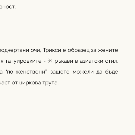
рност. 
одчертани очи, Трикси е образец за жените 
я татуировките - ¾ ръкави в азиатски стил. 
а "по-женствени”, защото можели да бъде 
аст от циркова трупа. 