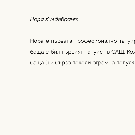
Нора Хилдебрант
Нора е първата професионално татуир
баща е бил първият татуист в САЩ. Кож
баща ù и бързо печели огромна популя