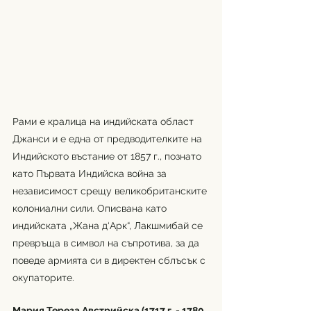
Рами е кралица на индийската област 
Джанси и е една от предводителките на 
Индийското въстание от 1857 г., познато 
като Първата Индийска война за 
независимост срещу великобританските 
колониални сили. Описвана като 
индийската „Жана д‘Арк“, Лакшмибай се 
превръща в символ на съпротива, за да 
поведе армията си в директен сблъсък с 
окупаторите. 
Мария Тереза Австрийска (1717 г. - 1780 