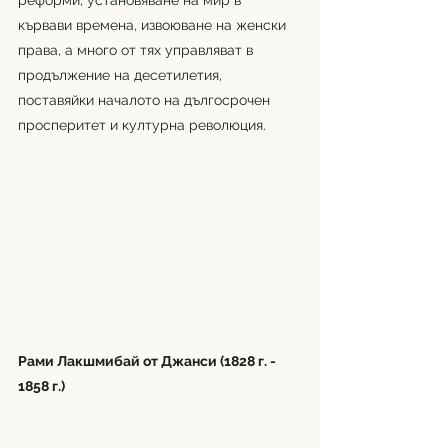
реформи, установяване на мир в 
кървави времена, извоюване на женски 
права, а много от тях управляват в 
продължение на десетилетия, 
поставяйки началото на дългосрочен 
просперитет и културна революция. 
Рами Лакшмибай от Джанси (1828 г. - 
1858 г.)