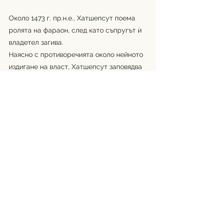
Около 1473 г. пр.н.е., Хатшепсут поема 
ролята на фараон, след като съпругът ѝ 
владетел загива. 
Наясно с противоречията около нейното 
издигане на власт, Хатшепсут заповядва 
всички нейни статуи и картини да я 
представят като мъж.  
Като покровителка на изкуствата, 
предприема сериозни строителни 
проекти, от които най-известен 
огромният храм Деир ел-Бахри, едно от 
архитектурните чудеса на Древен 
Египет. 
Хатшепсут е най-дълго управлявалата 
жена фараон.