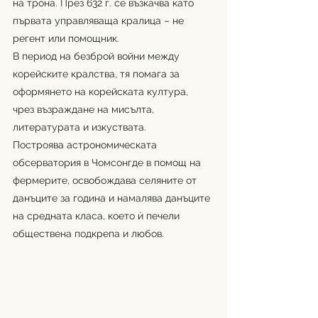
на трона. През 632 г. се възкачва като 
първата управляваща кралица – не 
регент или помощник. 
В период на безброй войни между 
корейските кралства, тя помага за 
оформянето на корейската култура, 
чрез възраждане на мисълта, 
литературата и изкуствата. 
Построява астрономическата 
обсерватория в Чомсонгде в помощ на 
фермерите, освобождава селяните от 
данъците за година и намалява данъците 
на средната класа, което ѝ печели 
обществена подкрепа и любов. 