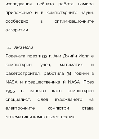
изследвания, нейната работа намира 
приложение и в компютърните науки, 
особесдно в оптимизационните 
алгоритми.
Ани Исли 
Родената през 1933 г. Ани Джийн Исли е 
компютърен учен, математик и 
ракетостроител, работила 34 години в 
NASA и предшественика ѝ NASA. През 
1955 г. започва като компютърен 
специалист. След въвеждането на 
електронните компютри става 
математик и компютърен техник.