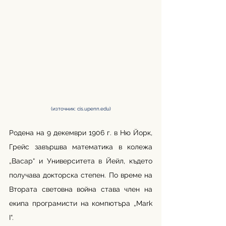
(източник: 
cis.upenn.edu
)
Родена на 9 декември 1906 г. в Ню Йорк, 
Грейс завършва математика в колежа 
„Васар“ и Университета в Йейл, където 
получава докторска степен. По време на 
Втората световна война става член на 
екипа програмисти на компютъра „Mark 
I“.