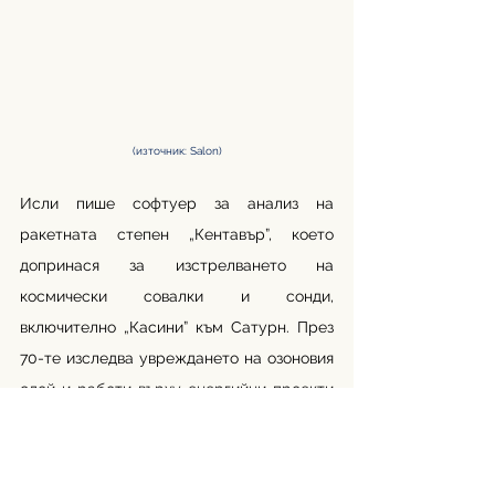
(източник: Salon)
Исли пише софтуер за анализ на 
ракетната степен „Кентавър”, което 
допринася за изстрелването на 
космически совалки и сонди, 
включително „Касини” към Сатурн. През 
70-те изследва увреждането на озоновия 
слой и работи върху енергийни проекти 
като слънчева енергия и когенерационни 
електроцентрали.