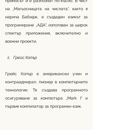
приносът ѝ е разпознат по-късно. В чест 
на „Магьосницата на числата“, както я 
нарича Бабидж, е създаден езикът за 
програмиране „АДА“, използван за широк 
спектър приложения, включително и 
военни проекти.
Грейс Хопър
Грейс Хопър е американски учен и 
контраадмирал, пионер в компютърните 
технологии. Тя създава програмното 
осигуряване за компютъра „Mark I“ и 
първия компилатор за програмен език.