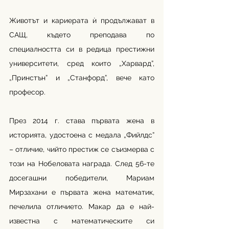
Животът и кариерата ѝ продължават в 
САЩ, където преподава по 
специалността си в редица престижни 
университети, сред които „Харвард”, 
„Принстън” и „Станфорд”, вече като 
професор.
През 2014 г. става първата жена в 
историята, удостоена с медала „Фийлдс” 
– отличие, чийто престиж се съизмерва с 
този на Нобеловата награда. След 56-те 
досегашни победители, Мариам 
Мирзахани е първата жена математик, 
печелила отличието. Макар да е най-
известна с математическите си 