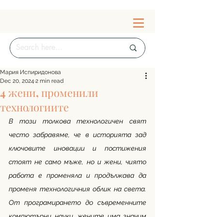
Мария Испиридонова
Dec 20, 2024
2 min read
4 жени, променили
технологиите
В този толкова технологичен свят 
често забравяме, че в историята зад 
ключовите иновации и постижения 
стоят не само мъже, но и жени, чиято 
работа е променяла и продължава да 
променя технологичния облик на света. 
От програмирането до съвременните 
компютърни науки, жените има значим 