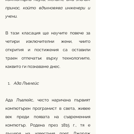
принос, който вдъхновява инженери и 
учени.
В тази класация ще научите повече за 
четири изключителни жени, чиито 
открития и постижения са оставили 
траен отпечатък върху технологиите, 
каквито ги познаваме днес.
Ада Лъвлейс
Ада Лъвлейс, често наричана първият 
компютърен програмист в света, живее 
век преди появата на съвременния 
компютър. Родена през 1815 г., тя е 
дъщеря на известния поет Джордж 