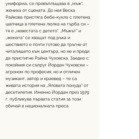
униформа, се превъплъщава в „мъж“, 
жениха от сцената. До нея Веска 
Райкова пристяга бебе-кукла с плетена 
шапчица в плетена люлка на гърба си – 
тя е „невестата с детето“. „Мъжът“ и 
„жената“ се хващат под ръка и 
шествието е почти готово да тръгне от 
читалището към центъра, но не и преди 
да пристигне Райна Чуховска. Заедно с 
покойния си съпруг Йордан Чуховски – 
агроном по професия, но и отличен 
музикант, автор и краевед – те са 
живата история на „Яловата понуда“ от 
десетилетия. Именно Йордан през 1979 
г. публикува първата статия за този 
обичай в националната преса.