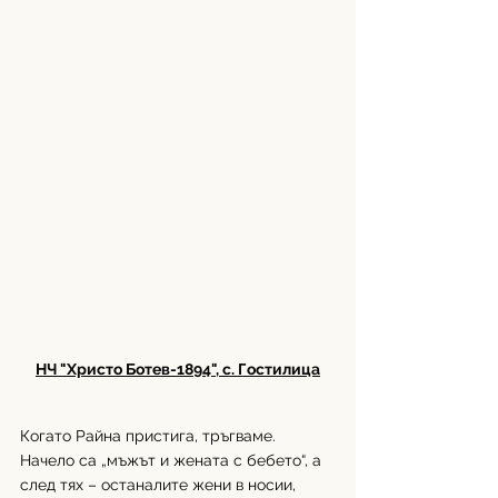
НЧ "Христо Ботев-1894", с. Гостилица
Когато Райна пристига, тръгваме. 
Начело са „мъжът и жената с бебето“, а 
след тях – останалите жени в носии, 