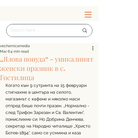
vechernicamedia
Mar 6
4 min read
„Ялова понуда“ - уникалният
женски празник в с.
Гостилица
Когато към 9 сутринта на 15 февруари 
стигнахме в центъра на селото, 
магазинът с кафене и няколко маси 
отпред беше почти празен. „Нормално - 
след Трифон Зарезан и Св. Валентин“, 
помислихме си. Но Добрина Денчева, 
секретар на Народно читалище „Христо 
Ботев-1894“, само се усмихна и каза 