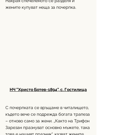
Накрая спечеленото се разделя и 
жените купуват неща за почерпка.
НЧ "Христо Ботев-1894", с. Гостилица
С почерпката се връщаме в читалището, 
където вече се подрежда богата трапеза 
– отново само за жени. „Както на Трифон 
Зарезан празнуват основно мъжете, така 
това е нашият празник“, казват жените.