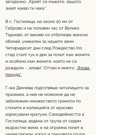
загадъчно: „Крият се мъжете, защото 
знаят какво ги чака.“
В с. Гостилица, на около 20 км от 
Габрово и на половин час от Велико 
Търново, от векове се отбелязва женски 
обичай, уникален за нашите земи. 
Четиридесет дни след Рождество (по 
стар стил) тук е ден за почит към жените 
и особено към жените, които не са 
раждали - „ялови“. Оттам и името: 
„Ялова 
понуда“.
Г-жа Денчева подготвяше читалището за 
празника, а ние не можехме да не 
забележим множеството грамоти по 
стените и колекцията от красиво 
изрисувани кратуни. Самодейността в 
Гостилица, водена от група от седем 
възрастни жени, е на огромна почит в 
целия регион: хорът и танцовата група 