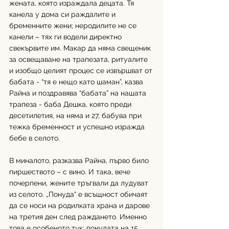
жената, която израждала децата. Тя 
канела у дома си раждалите и 
бременните жени; неродилите не се 
канели – тях ги водели директно 
свекървите им. Макар да няма свещеник 
за освещаване на трапезата, ритуалите 
и изобщо целият процес се извършват от 
бабата - “тя е нещо като шаман”, казва 
Райна и поздравява “бабата” на нашата 
трапеза - баба Дешка, която преди 
десетилетия, на няма и 27, бабува при 
тежка бременност и успешно изражда 
бебе в селото.
В миналото, разказва Райна, първо било 
пиршеството – с вино. И така, вече 
почерпени, жените тръгвали да лудуват 
из селото. „Понуда“ е всъщност обичаят 
да се носи на родилката храна и дарове 
на третия ден след раждането. Именно 
това е особеното тук: понудата на 15 