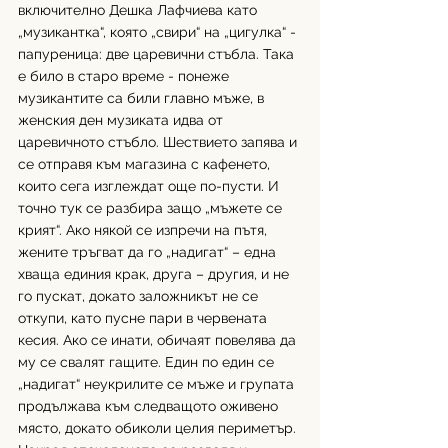
включително Дешка Лафчиева като 
„музикантка“, която „свири“ на „цигулка“ - 
папуреница: две царевични стъбла. Така 
е било в старо време - понеже 
музикантите са били главно мъже, в 
женския ден музиката идва от 
царевичното стъбло. Шествието запява и 
се отправя към магазина с кафенето, 
които сега изглеждат още по-пусти. И 
точно тук се разбира защо „мъжете се 
крият“. Ако някой се изпречи на пътя, 
жените тръгват да го „надигат“ – една 
хваща единия крак, друга – другия, и не 
го пускат, докато заложникът не се 
откупи, като пусне пари в червената 
кесия. Ако се инати, обичаят повелява да 
му се свалят гащите. Един по един се 
„надигат“ неукрилите се мъже и групата 
продължава към следващото оживено 
място, докато обиколи целия периметър. 