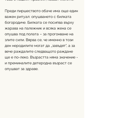
Преди пиршеството обаче има още един 
важен ритуал: опушването с билката 
богородиче. Билката се посипва върху 
жарава на палежник и всяка жена се 
опушва под полата – за прогонване на 
злите сили. Вярва се, че именно в този 
ден неродилите могат да „завъдят“, а за 
вече раждалите следващото раждане 
ще е по-леко. Възрастта няма значение - 
и преминалите детеродна възраст се 
опушват за здраве.