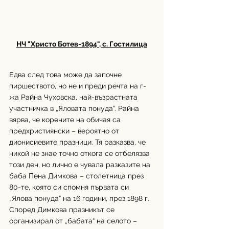
НЧ "Христо Ботев-1894", с. Гостилица
Едва след това може да започне 
пиршеството, но не и преди речта на г-
жа Райна Чуховска, най-възрастната 
участничка в „Яловата понуда“. Райна 
вярва, че корените на обичая са 
предхристиянски – вероятно от 
дионисиевите празници. Тя разказва, че 
никой не знае точно откога се отбелязва 
този ден, но лично е чувала разказите на 
баба Пена Димкова – столетница през 
80-те, която си спомня първата си 
„Ялова понуда“ на 16 години, през 1898 г. 
Според Димкова празникът се 
организирал от „бабата“ на селото – 