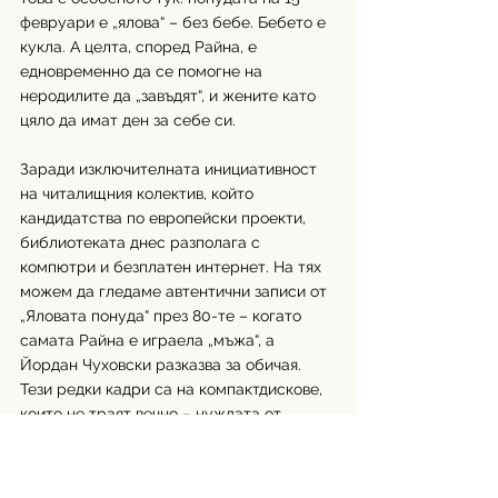
февруари е „ялова“ – без бебе. Бебето е 
кукла. А целта, според Райна, е 
едновременно да се помогне на 
неродилите да „завъдят“, и жените като 
цяло да имат ден за себе си.
Заради изключителната инициативност 
на читалищния колектив, който 
кандидатства по европейски проекти, 
библиотеката днес разполага с 
компютри и безплатен интернет. На тях 
можем да гледаме автентични записи от 
„Яловата понуда“ през 80-те – когато 
самата Райна е играела „мъжа“, а 
Йордан Чуховски разказва за обичая. 
Тези редки кадри са на компактдискове, 
които не траят вечно – нуждата от 
дигитализация е огромна. Още по-
голяма обаче е нуждата от 
продължаване на традицията. Жените с 