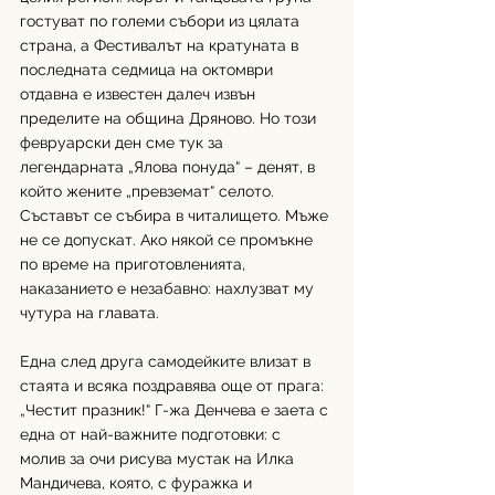
гостуват по големи събори из цялата 
страна, а Фестивалът на кратуната в 
последната седмица на октомври 
отдавна е известен далеч извън 
пределите на община Дряново. Но този 
февруарски ден сме тук за 
легендарната „Ялова понуда“ – денят, в 
който жените „превземат“ селото. 
Съставът се събира в читалището. Мъже 
не се допускат. Ако някой се промъкне 
по време на приготовленията, 
наказанието е незабавно: нахлузват му 
чутура на главата.
Една след друга самодейките влизат в 
стаята и всяка поздравява още от прага: 
„Честит празник!“ Г-жа Денчева е заета с 
една от най-важните подготовки: с 
молив за очи рисува мустак на Илка 
Мандичева, която, с фуражка и 