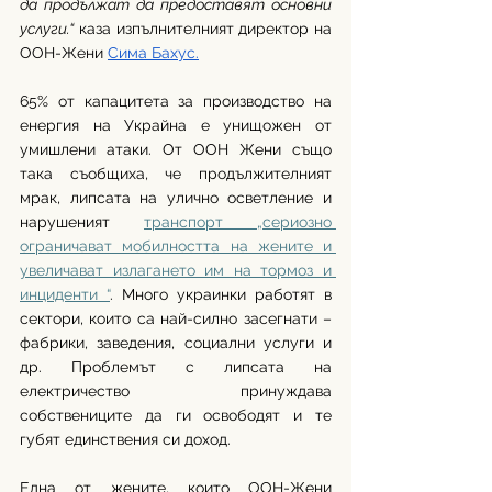
да продължат да предоставят основни 
услуги.“
 каза изпълнителният директор на 
ООН-Жени 
Сима Бахуc.
65% от капацитета за производство на 
енергия на Украйна е унищожен от 
умишлени атаки. От ООН Жени също 
така съобщиха, че продължителният 
мрак, липсата на улично осветление и 
нарушеният 
транспорт „сериозно 
ограничават мобилността на жените и 
увеличават излагането им на тормоз и 
инциденти “
. Много украинки работят в 
сектори, които са най-силно засегнати – 
фабрики, заведения, социални услуги и 
др. Проблемът с липсата на 
електричество принуждава 
собствениците да ги освободят и те 
губят единствения си доход. 
Една от жените, които ООН-Жени 