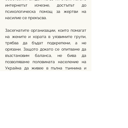
интернетът изчезне, достъпът до 
психологическа помощ за жертви на 
насилие се прекъсва.
Засегнатите организации, които помагат 
на жените и хората в уязвимите групи, 
трябва да бъдат подкрепени, а не 
орязани. Защото докато се опитваме да 
възстановим баланса, не бива да 
позволяваме половината население на 
Украйна да живее в пълна тъмнина и 
изолация.
Автор: Кристиана Йосифова
Източници:
https://eca.unwomen.org/en/stories/news
/2026/02/massive-blackouts-in-ukraine-
what-it-means-for-women-and-girls
https://jackmanlaw.utoronto.ca/library/whr