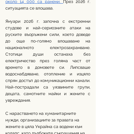
около 14 000 са ранени. 
През 2026 г. 
ситуацията се влошава. 
Януари 2026 г. започна с екстремни 
студове и най-сериозните атаки на 
руските въоръжени сили, което доведе 
до още по-голямо влошаване на 
националното електрозахранване. 
Стотици души останаха без 
електричество през голяма част от 
времето в домовете си. Липсваше 
водоснабдяване, отопление и изцяло 
спрян достъп до комуникационни канали. 
Най-пострадали са уязвимите групи, 
децата, самотните майки и жените с 
увреждания. 
С нарастването на хуманитарните 
нужди, организациите за правата на 
жените в цяла Украйна са водени към 
колапс, като дълбоките съкращения на 