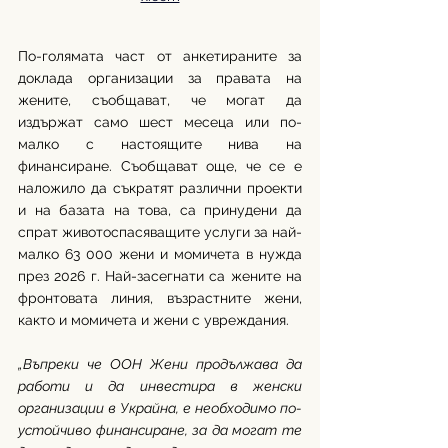
По-голямата част от анкетираните за 
доклада организации за правата на 
жените, съобщават, че могат да 
издържат само шест месеца или по-
малко с настоящите нива на 
финансиране. Съобщават още, че се е 
наложило да съкратят различни проекти 
и на базата на това, са принудени да 
спрат животоспасяващите услуги за най-
малко 63 000 жени и момичета в нужда 
през 2026 г. Най-засегнати са жените на 
фронтовата линия, възрастните жени, 
както и момичета и жени с увреждания. 
„Въпреки че ООН Жени продължава да 
работи и да инвестира в женски 
организации в Украйна, е необходимо по-
устойчиво финансиране, за да могат те 