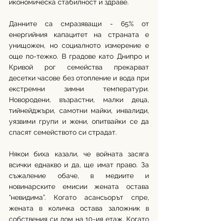
икономическа стабилност и здраве.
Данните са смразяващи - 65% от 
енергийния капацитет на страната е 
унищожен, но социалното измерение е 
още по-тежко. В градове като Днипро и 
Кривой рог семейства прекарват 
десетки часове без отопление и вода при 
екстремни зимни температури. 
Новородени, възрастни, малки деца, 
тийнейджъри, самотни майки, инвалиди, 
уязвими групи и жени, опитвайки се да 
спасят семейството си страдат. 
Някои биха казали, че войната засяга 
всички еднакво и да, ще имат право. За 
съжаление обаче, в медиите и 
новинарските емисии жената остава 
“невидима”. Когато асансьорът спре, 
жената в количка остава заложник в 
собствения си дом на 10-ия етаж. Когато 