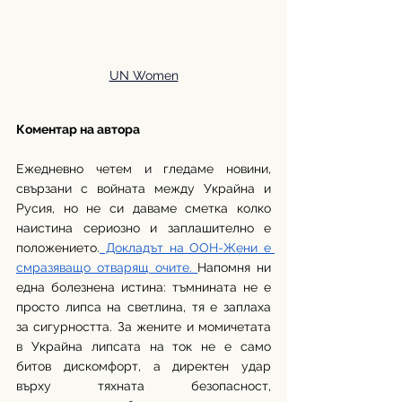
UN Women
Коментар на автора
Ежедневно четем и гледаме новини, 
свързани с войната между Украйна и 
Русия, но не си даваме сметка колко 
наистина сериозно и заплашително е 
положението.
 Докладът на ООН-Жени е 
смразяващо отварящ очите. 
Напомня ни 
една болезнена истина: тъмнината не е 
просто липса на светлина, тя е заплаха 
за сигурността. За жените и момичетата 
в Украйна липсата на ток не е само 
битов дискомфорт, а директен удар 
върху тяхната безопасност, 