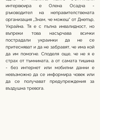
интервюира е Олена Осадча - 
ръководител на неправителствената 
организация „Знам, че можеш“ от Днепър, 
Украйна. Тя е с пълна инвалидност, но 
въпреки това насърчава всички 
пострадали украинки да не се 
притесняват и да не забравят, че има кой 
да им помогне. Споделя още, че не я е 
страх от тъмнината, а от самата тишина 
- без интернет или мобилни данни е 
невъзможно да се информира човек или 
да се получават предупреждения за 
въздушна тревога.