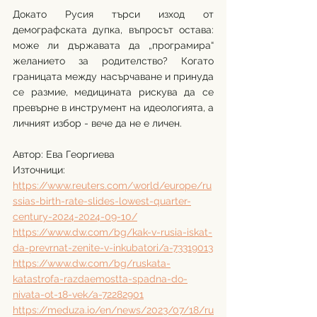
Докато Русия търси изход от 
демографската дупка, въпросът остава: 
може ли държавата да „програмира“ 
желанието за родителство? Когато 
границата между насърчаване и принуда 
се размие, медицината рискува да се 
превърне в инструмент на идеологията, а 
личният избор - вече да не е личен.
Автор: Ева Георгиева
Източници:
https://www.reuters.com/world/europe/ru
ssias-birth-rate-slides-lowest-quarter-
century-2024-2024-09-10/
https://www.dw.com/bg/kak-v-rusia-iskat-
da-prevrnat-zenite-v-inkubatori/a-73319013
https://www.dw.com/bg/ruskata-
katastrofa-razdaemostta-spadna-do-
nivata-ot-18-vek/a-72282901
https://meduza.io/en/news/2023/07/18/ru