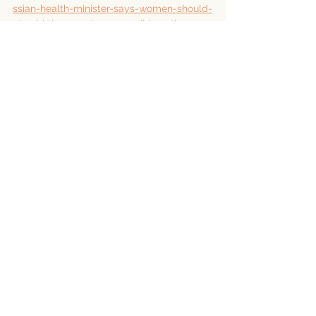
ssian-health-minister-says-women-should-
give-birth-as-early-as-possible-rather-
pursuing-
careers#:~:text=pursuing%20careers%20%E
2%80%94%20Meduza-,Russian%20health%2
0minister%20says%20women%20should%2
0give%20birth%20as,possible%20rather%20
than%20pursuing%20careers&text=At%20a
%20plenary%20meeting%20of,the%20end%
20of%20this%20year
.
Здраве
See All
Recent Posts