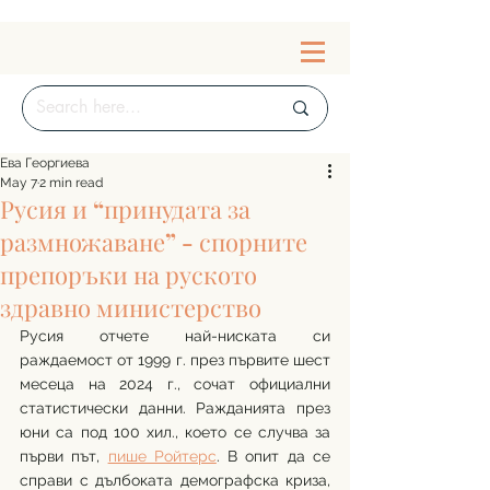
Ева Георгиева
May 7
2 min read
Русия и “принудата за
размножаване” - спорните
препоръки на руското
здравно министерство
Русия отчете най-ниската си 
раждаемост от 1999 г. през първите шест 
месеца на 2024 г., сочат официални 
статистически данни. Ражданията през 
юни са под 100 хил., което се случва за 
първи път, 
пише Ройтерс
. В опит да се 
справи с дълбоката демографска криза, 