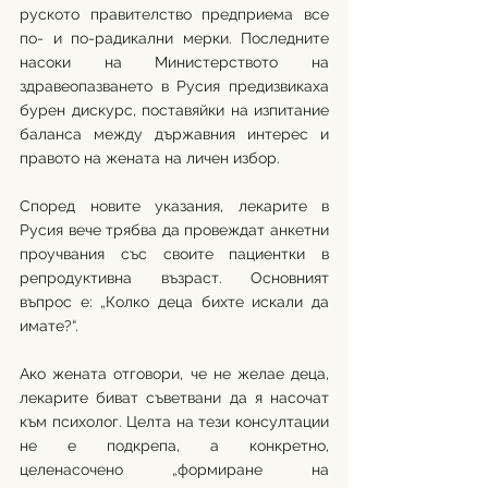
руското правителство предприема все 
по- и по-радикални мерки. Последните 
насоки на Министерството на 
здравеопазването в Русия предизвикаха 
бурен дискурс, поставяйки на изпитание 
баланса между държавния интерес и 
правото на жената на личен избор.
Според новите указания, лекарите в 
Русия вече трябва да провеждат анкетни 
проучвания със своите пациентки в 
репродуктивна възраст. Основният 
въпрос е: „Колко деца бихте искали да 
имате?“.
Ако жената отговори, че не желае деца, 
лекарите биват съветвани да я насочат 
към психолог. Целта на тези консултации 
не е подкрепа, а конкретно, 
целенасочено „формиране на 