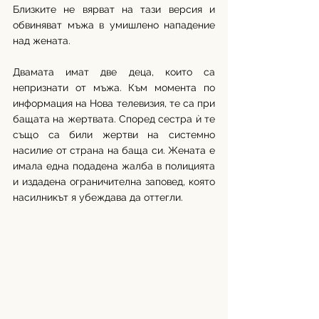
Близките не вярват на тази версия и 
обвиняват мъжа в умишлено нападение 
над жената. 
Двамата имат две деца, които са 
непризнати от мъжа. Към момента по 
информация на Нова телевизия, те са при 
бащата на жертвата. Според сестра ѝ те 
също са били жертви на системно 
насилие от страна на баща си. Жената е 
имала една подадена жалба в полицията 
и издадена ограничителна заповед, която 
насилникът я убеждава да оттегли. 