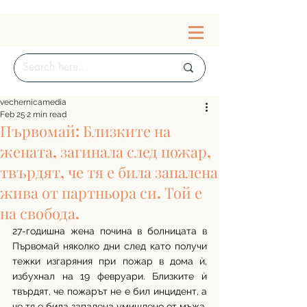
vechernicamedia
Feb 25
2 min read
Първомай: Близките на
жената, загинала след пожар,
твърдят, че тя е била запалена
жива от партньора си. Той е
на свобода.
27-годишна жена почина в болницата в 
Първомай няколко дни след като получи 
тежки изгаряния при пожар в дома ѝ, 
избухнал на 19 февруари. Близките ѝ 
твърдят, че пожарът не е бил инцидент, а 
че тя е била запалена умишлено от мъжа, 