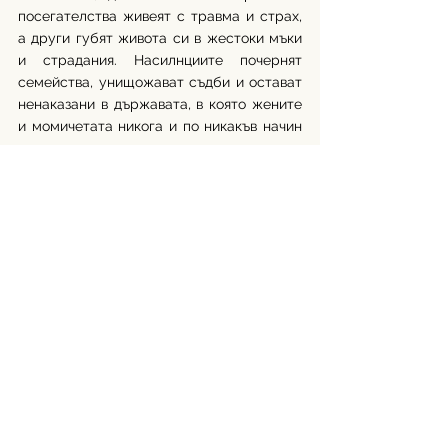
посегателства живеят с травма и страх, 
а други губят живота си в жестоки мъки 
и страдания. Насилнциите почернят 
семейства, унищожават съдби и остават 
ненаказани в държавата, в която жените 
и момичетата никога и по никакъв начин 
не са защитени, а законът за домашно 
насилие е химера в условия на полово 
базирано насилие, което ежеседмично 
пробива живота и оставя разбити съдби.
Автор: Катерина Георгиева
България
See All
Recent Posts