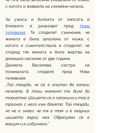
с когото е живеела на семейни начала.
За ужаса и болката от липсата ѝ 
близките ѝ разказват пред 
Нова 
телевизия
. Те споделят съмнения, че 
жената е била запалена от мъжа, с 
когото е съжителствала и споделят, че 
според тях жената е била жертва на 
домашно насилие от две години. 
Даниела Василева, сестра на 
починалата, споделя пред Нова 
телевизия:
„
Той твърди, че се е опитал да запали 
печката. В този момент тя била до 
тоалетна. Шишето се е запалило и той е 
тръгнал с него към банята. Той твърди, 
че не е знаел, че тя е там и е хвърлил 
шишето върху нея. Образувал се е 
вакуум и е избухнало.”