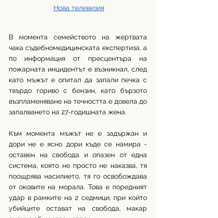
Нова телевизия
В момента семейството на жертвата 
чака съдебномедицинската експертиза, а 
по информация от пресцентъра на 
пожарната инцидентът е възникнал, след 
като мъжът е опитал да запали печка с 
твърдо гориво с бензин, като бързото 
възпламеняване на течността е довела до 
запалването на 27-годишната жена.
Към момента мъжът не е задържан и 
дори не е ясно дори къде се намира - 
оставен на свобода и опазен от една 
система, която не просто не наказва, тя 
поощрява насилието, тя го освобождава 
от оковите на морала. Това е поредният 
удар в рамките на 2 седмици, при който 
убийците остават на свобода, макар 