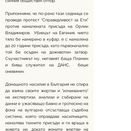
силния обществен отпор. 
Припомняме, че по-рано тази седмица се 
проведе протест “Справедливост за Ети” 
против намалената присъда на Орлин 
Владимиров.  Убиецът на Евгения, чието 
тяло бе намерено в куфар, е с намалена 
до 20 години присъда, като първоначално 
той бе осъден на доживотен затвор. 
Съучастникът му, неговият баща Пламен 
и бивш служител на ДАНС,  беше 
оневинен. 
Домашното насилие в България не спира 
да взима своите жертви и “изчакването” 
на експертизи, анализи и събиране на 
данни е ужасяващо бавно и гротескно на 
фона на вулгарно отсъстваща съдебна 
система, която оправдава насилниците, 
намалява техните присъди и ги връща в 
живота ни, докато жените жертви на 