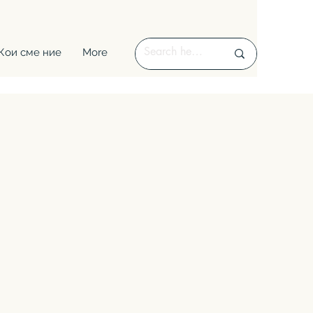
Кои сме ние
More