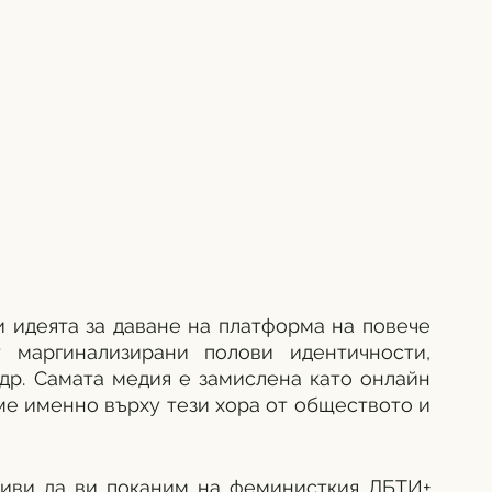
и идеята за даване на платформа на повече 
 маргинализирани полови идентичности, 
 др. Самата медия е замислена като онлайн 
ме именно върху тези хора от обществото и 
иви да ви поканим на феминисткия ЛБТИ+ 