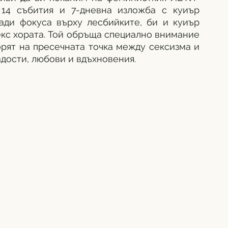
14 събития и 7-дневна изложба с куиър 
ади фокуса върху лесбийките, би и куиър 
кс хората. Той обръща специално внимание 
орят на пресечната точка между сексизма и 
дости, любови и вдъхновения. 