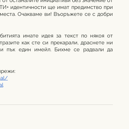
 от останалите инициативи без значение от 
БТИ+ идентичности ще имат предимство при 
места. Очакваме ви! Въоръжете се с добри 
итията имате идея за текст по някоя от 
тразите как сте си прекарали, драснете ни 
и пък един имейл. Бихме се радвали да 
мрежи:
al/
al