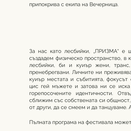
припокрива с екипа на Вечерница. 
За нас като лесбийки, „ПРИЗМА“ е ш
създадем физическо пространство, в к
лесбийки, би и куиър жени, транс
пренебрегвани. Личните ни преживяван
куиър местата и събитията, фокусът
цис гей мъжете и затова ни се иска
горепосочените идентичности. Отв
сближим със собствената си общност, 
от други, да се смеем и да танцуваме. 
Пълната програма на фестивала можете