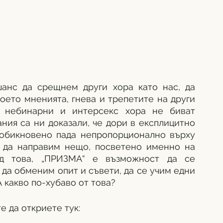
анс да срещнем други хора като нас, да 
оето мненията, гнева и трепетите на други 
, небинарни и интерсекс хора не биват 
ия са ни доказали, че дори в експлицитно 
 обикновено пада непропорционално върху 
 да направим нещо, посветено именно на 
ъд това, „ПРИЗМА“ е възможност да се 
да обменим опит и съвети, да се учим едни 
А какво по-хубаво от това?
 да откриете тук: