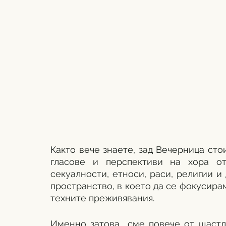
Както вече знаете, зад Вечерница сто
гласове и перспективи на хора от
секуалности, етноси, раси, религии и
пространство, в което да се фокусира
техните преживявания.
Именно затова  сме повече от щастл