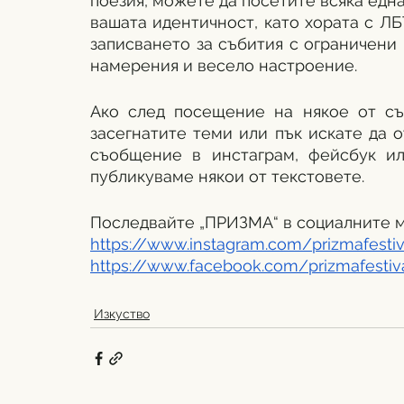
поезия, можете да посетите всяка една
вашата идентичност, като хората с Л
записването за събития с ограничени 
намерения и весело настроение.
Ако след посещение на някое от съб
засегнатите теми или пък искате да о
съобщение в инстаграм, фейсбук ил
публикуваме някои от текстовете. 
Последвайте „ПРИЗМА“ в социалните 
https://www.instagram.com/prizmafestiv
https://www.facebook.com/prizmafestiv
Изкуство