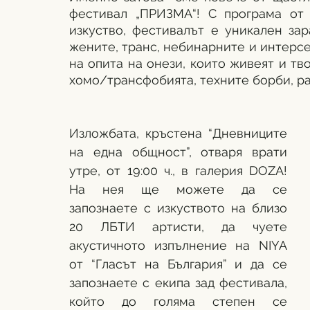
фестивал „ПРИЗМА“! С програма от 
изкуство, фестивалът е уникален зар
жените, транс, небинарните и интерсе
на опита на онези, които живеят и тв
хомо/трансфобията, техните борби, ра
Изложбата, кръстена “Дневниците 
на една общност”, отваря врати 
утре, от 19:00 ч., в галерия DOZA! 
На нея ще можете да се 
запознаете с изкуството на близо 
20 ЛБТИ артисти, да чуете 
акустичното изпълнение на NIYA 
от “Гласът на България” и да се 
запознаете с екипа зад фестивала, 
който до голяма степен се 