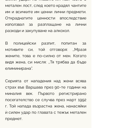
метален лост, след което крадял чантите 
им и всичките им ценни лични предмети. 
Откраднатите ценности впоследствие 
използвал за разплащане на лични 
разходи и закупуване на алкохол.
В полицейски разпит, попитан за 
мотивите си, той отговоря: ,,Мразя 
жените, това е по-силно от мен. Когато 
видя жена, си мисля: ,,Тя трябва да бъде 
елиминирана”.
Серията от нападения над жени всява 
страх във Варшава през 90-те години на 
миналия век. Първото регистрирано 
посегателство се случва през март 1992 
г. Той напада възрастна жена, нанасяйки 
ѝ силен удар по главата с тежък метален 
предмет.