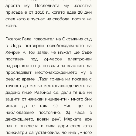
ареста му. Последната му известна 
присъда е от 2016 г., когато едва 28 дни 
след като е пуснат на свобода, посяга на 
жена. 
Гжегож Гала, говорител на Окръжния съд 
в Лодз, потвърди освобождаването на 
Хенрик Р. Той заяви, че мъжът ще бъде 
поставен под 24-часов електронен 
надзор, което ще позволи на властите да 
проследяват местонахождението му в 
реално време: ,,Тази гривна ни показва с 
точност до метър местонахождението на 
дадено лице. Разбира се, дали тя ще ни 
защити от някакви инциденти - много бих 
искал да е така (…). Ние ще го 
наблюдаваме постоянно, 24 часа в 
денонощието, всеки ден”. Мярката все 
пак е въведена в сила дори след като 
психиатри са установили, че има „много 