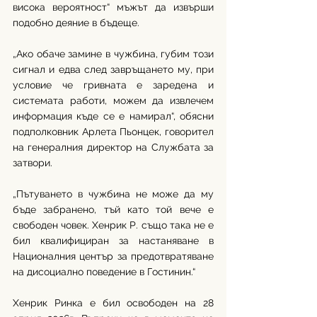
висока вероятност“ мъжът да извърши 
подобно деяние в бъдеще.
„Ако обаче замине в чужбина, губим този 
сигнал и едва след завръщането му, при 
условие че гривната е заредена и 
системата работи, можем да извлечем 
информация къде се е намирал“, обясни 
подполковник Арлета Пьонцек, говорител 
на генералния директор на Службата за 
затвори.
„Пътуването в чужбина не може да му 
бъде забранено, тъй като той вече е 
свободен човек. Хенрик Р. също така не е 
бил квалифициран за настаняване в 
Националния център за предотвратяване 
на дисоциално поведение в Гостинин.“
Хенрик Ринка е бил освободен на 28 