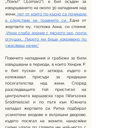
„Ломът“ („Łomiarz“), е бил осъден за 
извършването на около 30 нападения над 
жени,
 пет от които по-късно са починали 
в следствие на травмите си. 
Една от 
жертвите му, госпожа Анна, си спомня: 
„Имах слабо зрение с дясното око, почти 
оглушах… Лицето ми беше изкривено по 
ужасяващ начин.“
Повечето нападения и грабежи за били 
извършвани в периоди, в които Хенрик Р. 
е бил пускан от затвора, където е 
излежавал присъди за предишни 
посегателства над жени. Според 
разследващите той пристигал на 
централната варшавска гара (Warszawa 
Śródmieście) и по пътя към Южната 
нападал жертвите си. Ритка подбирал 
усамотени входове и вътрешни дворове, 
където посягал на жените, нанасяйки 
силни удари по главите им най-често с 