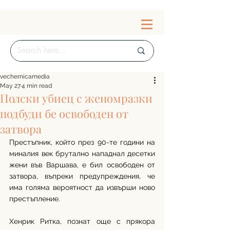
vechernicamedia
May 27
4 min read
Полски убиец с женомразки
подбуди бе освободен от
затвора
Престъпник, който през 90-те години на 
миналия век брутално нападнал десетки 
жени във Варшава, е бил освободен от 
затвора, въпреки предупреждения, че 
има голяма вероятност да извърши ново 
престъпление. 
Хенрик Ритка, познат още с прякора 