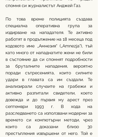
спомня си журналистът Анджей Газ.
По това време полицията създава 
специална оперативна група за 
издирване на нападателя. Те активно 
работят в продължение на 18 месеца под 
кодовото име „Амнезия“ („Amnezja“), тъй 
като много от нападнатите жени не били 
в състояние да си спомнят подробности 
за бруталните нападения, вероятно 
поради сътресенията, които силните 
удари в главата са им създали. Те 
анализирали случаите на грабежи и 
активно разпитали свидетели, което 
довежда и до първия му арест през 
септември 1993 г. В хода на 
разследването са използвани модерни за 
времето си компютърни методи, чрез 
които са доказани близо 30 
престъпления извършени от него. Той е 