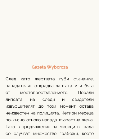
Gazeta Wyborcza
След като жертвата губи съзнание, 
нападателят открадва чантата ѝ и бяга 
от местопрестъплението. Поради 
липсата на следи и свидетели 
извършителят до този момент остава 
неизвестен на полицията. Четири месеца 
по-късно отново напада възрастна жена. 
Така в продължение на месеци в града 
се случват множество грабежи, което 