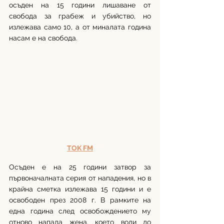
осъден на 15 години лишаване от 
свобода за грабеж и убийство, но 
излежава само 10, а от миналата година 
насам е на свобода.
TOK FM
Осъден е на 25 години затвор за 
първоначалната серия от нападения, но в 
крайна сметка излежава 15 години и е 
освободен през 2008 г. В рамките на 
една година след освобождението му 
отново напада жена, което води до 