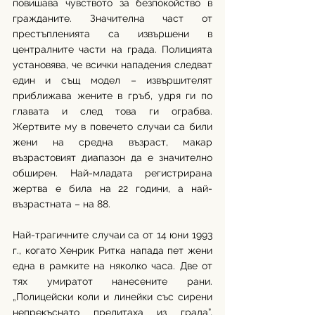
повишава чувството за безпокойство в 
гражданите. Значителна част от 
престъпленията са извършени в 
централните части на града. Полицията 
установява, че всички нападения следват 
един и същ модел – извършителят 
приближава жените в гръб, удря ги по 
главата и след това ги ограбва. 
Жертвите му в повечето случаи са били 
жени на средна възраст, макар 
възрастовият диапазон да е значително 
обширен. Най-младата регистрирана 
жертва е била на 22 години, а най-
възрастната – на 88. 
Най-трагичните случаи са от 14 юни 1993 
г., когато Хенрик Ритка напада пет жени 
една в рамките на няколко часа. Две от 
тях умиратот нанесените рани.
„Полицейски коли и линейки със сирени 
непрекъснато прелитаха из града”, 