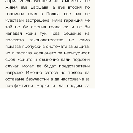
април 2026г. Въпреки че в момента не 
живея във Варшава, а във втория по 
големина град в Полша, все пак се 
чувствам застрашена. Няма гаранция, че 
той не би сменил града си и не би 
нападал жени тук. Това решение на 
полското законодателство не само 
показва пропуски в системата за защита, 
но и засилва усещането за несигурност 
сред жените и съмнение дали подобни 
случаи могат да бъдат предотвратени 
навреме. Именно затова не трябва да 
оставаме безучастни, а да настояваме за 
по-ефективни мерки и да следим за 
тяхното прилагане. Г-н Гала заяви пред 
полската държавна информационна 
агенция PAP, че решението за 
поставянето му под електронно 
наблюдение е за неопределен срок, като 
съдът ще преразглежда случая най-
малко на всеки 12 месеца, за да определи 