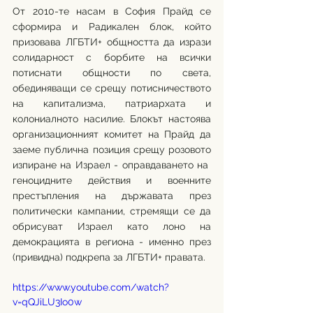
От 2010-те насам в София Прайд се 
сформира и Радикален блок, който 
призовава ЛГБТИ+ общността да изрази 
солидарност с борбите на всички 
потиснати общности по света, 
обединяващи се срещу потисничеството 
на капитализма, патриархата и 
колониалното насилие. Блокът настоява 
организационният комитет на Прайд да 
заеме публична позиция срещу розовото 
изпиране на Израел - оправдаването на  
геноцидните действия и военните 
престъпления на държавата през 
политически кампании, стремящи се да 
обрисуват Израел като лоно на 
демокрацията в региона - именно през 
(привидна) подкрепа за ЛГБТИ+ правата.
https://www.youtube.com/watch?
v=qQJiLU3Io0w