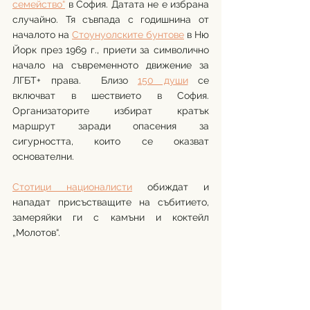
семейство“
 в София. Датата не е избрана 
случайно. Тя съвпада с годишнина от 
началото на 
Стоунуолските бунтове
 в Ню 
Йорк през 1969 г., приети за символично 
начало на съвременното движение за 
ЛГБТ+ права.  Близо 
150 души
 се 
включват в шествието в София. 
Организаторите избират кратък 
маршрут заради опасения за 
сигурността, които се оказват 
основателни. 
Стотици националисти
 обиждат и 
нападат присъстващите на събитието, 
замеряйки ги с камъни и коктейл 
„Молотов“. 