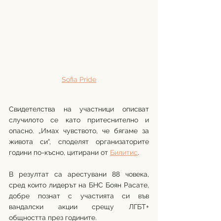
Sofia Pride
Свидетелства на участници описват 
случилото се като притеснително и 
опасно. „Имах чувството, че бягаме за 
живота си“, споделят организаторите 
години по-късно, цитирани от 
Билитис
.
В резултат са арестувани 88 човека, 
сред които лидерът на БНС Боян Расате, 
добре познат с участията си във 
вандалски акции срещу ЛГБТ+ 
общността през годините.