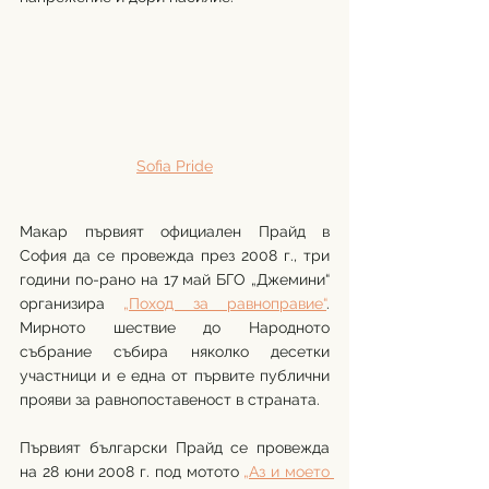
Sofia Pride
Макар първият официален Прайд в 
София да се провежда през 2008 г., три 
години по-рано на 17 май БГО „Джемини“ 
организира 
„Поход за равноправие“
. 
Мирното шествие до Народното 
събрание събира няколко десетки 
участници и е една от първите публични 
прояви за равнопоставеност в страната. 
Първият български Прайд се провежда 
на 28 юни 2008 г. под мотото 
„Аз и моето 