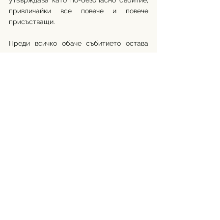
утвърждава като по-безопасно събитие, 
привличайки все повече и повече 
присъстващи. 
Преди всичко обаче събитието остава 
мирен граждански протест, насочен към 
видимостта на проблеми, които 
устойчиво съществуват в страната:  
И до днес, ЛГБТ+ хората ежедневно се 
сблъскват със социални и правни 
ограничения. Еднополови двойки все още 
нямат възможност да сключват брак или 
да регистрират фактическо съжителство, 
нито да осиновяват. Децата им не могат 
да ги наследяват, а небиологичният 
родител/родителят, който не е 
осиновител по документи дори няма 
права над тях. 
Транс и интерсекс хората срещат все 