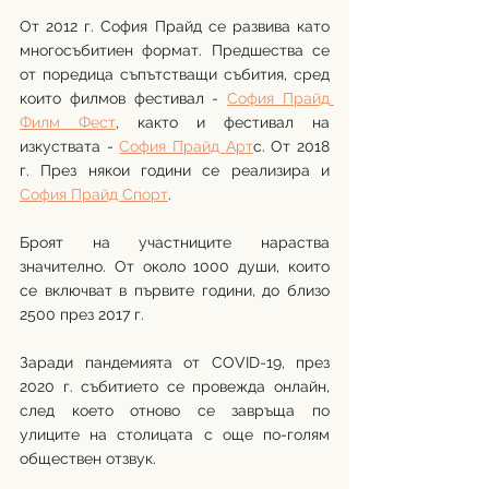
От 2012 г. София Прайд се развива като 
многосъбитиен формат. Предшества се 
от поредица съпътстващи събития, сред 
които филмов фестивал - 
София Прайд 
Филм Фест
, както и фестивал на 
изкуствата - 
София Прайд Арт
с. От 2018 
г. През някои години се реализира и 
София Прайд Спорт
.
Броят на участниците нараства 
значително. От около 1000 души, които 
се включват в първите години, до близо 
2500 през 2017 г. 
Заради пандемията от COVID-19, през 
2020 г. събитието се провежда онлайн, 
след което отново се завръща по 
улиците на столицата с още по-голям 
обществен отзвук.  