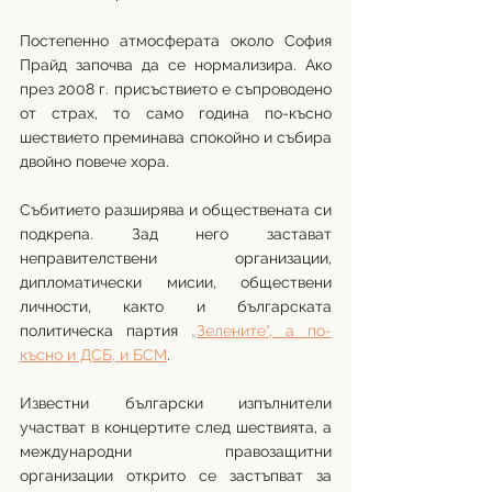
Постепенно атмосферата около София 
Прайд започва да се нормализира. Ако 
през 2008 г. присъствието е съпроводено 
от страх, то само година по-късно 
шествието преминава спокойно и събира 
двойно повече хора. 
Събитието разширява и обществената си 
подкрепа. Зад него застават 
неправителствени организации, 
дипломатически мисии, обществени 
личности, както и българската 
политическа партия 
„Зелените“, а по-
късно и ДСБ, и БСМ
. 
Известни български изпълнители 
участват в концертите след шествията, а 
международни правозащитни 
организации открито се застъпват за 