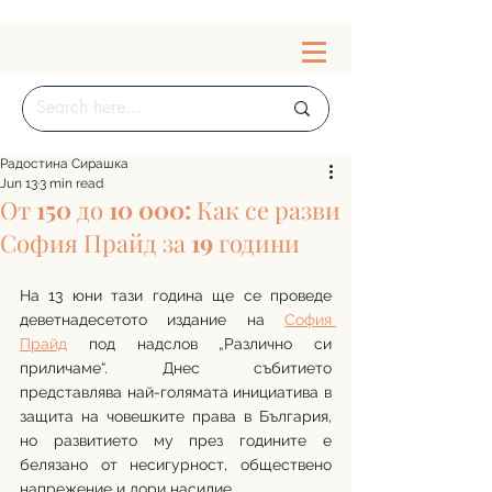
Радостина Сирашка
Jun 13
3 min read
От 150 до 10 000: Как се разви
София Прайд за 19 години
На 13 юни тази година ще се проведе 
деветнадесетото издание на 
София 
Прайд
 под надслов „Различно си 
приличаме“. Днес събитието 
представлява най-голямата инициатива в 
защита на човешките права в България, 
но развитието му през годините е 
белязано от несигурност, обществено 
напрежение и дори насилие.