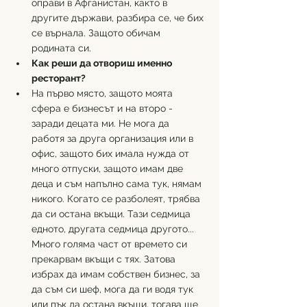
оправи в Афганистан, както в 
другите държави, разбира се, че бих 
се върнала. Защото обичам 
родината си.
Как реши да отвориш именно 
ресторант?
На първо място, защото моята 
сфера е бизнесът и на второ - 
заради децата ми. Не мога да 
работя за друга организация или в 
офис, защото бих имала нужда от 
много отпуски, защото имам две 
деца и съм напълно сама тук, нямам 
никого. Когато се разболеят, трябва 
да си остана вкъщи. Тази седмица 
едното, другата седмица другото... 
Много голяма част от времето си 
прекарвам вкъщи с тях. Затова 
избрах да имам собствен бизнес, за 
да съм си шеф, мога да ги водя тук 
или пък да остана вкъщи, тогава ще 