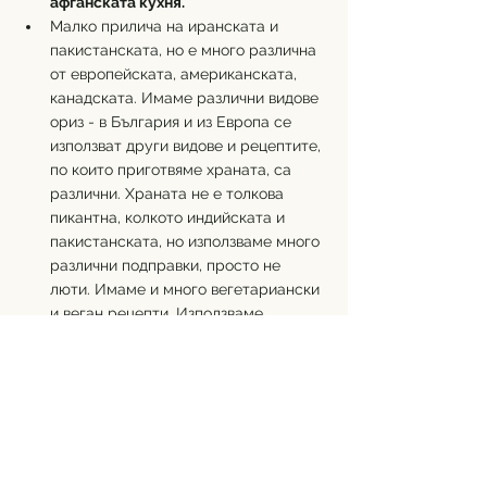
афганската кухня.
Малко прилича на иранската и 
пакистанската, но е много различна 
от европейската, американската, 
канадската. Имаме различни видове 
ориз - в България и из Европа се 
използват други видове и рецептите, 
по които приготвяме храната, са 
различни. Храната не е толкова 
пикантна, колкото индийската и 
пакистанската, но използваме много 
различни подправки, просто не 
люти. Имаме и много вегетариански 
и веган рецепти. Използваме 
карфиол, спанак, патладжани, бамя. 
Има едно ястие, което се казва 
манту, смес от тесто и зеленчуци, 
има болани, ашак, ай ханум. За 
болани приготвяме тесто и вътре 
слагаме картофи и подправки, и 
след това се пържи. Всичките ги 