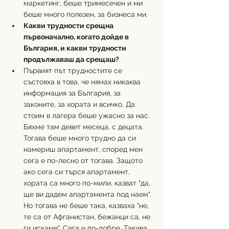
маркетинг, беше тримесечен и ми 
беше много полезен, за бизнеса ми.
Какви трудности срещна 
първоначално, когато дойде в 
България, и какви трудности 
продължаваш да срещаш?
Първият път трудностите се 
състояха в това, че нямах никаква 
информация за България, за 
законите, за хората и всичко. Да 
стоим в лагера беше ужасно за нас. 
Бяхме там девет месеца, с децата. 
Тогава беше много трудно да си 
намериш апартамент, според мен 
сега е по-лесно от тогава. Защото 
ако сега си търся апартамент, 
хората са много по-мили, казват "да, 
ще ви дадем апартамента под наем". 
Но тогава не беше така, казваха "не, 
те са от Афганистан, бежанци са, не 
ги искаме". Сега е по-добре. Такива 