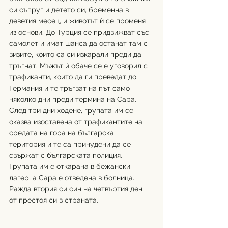
си съпруг и детето си, бременна в 
деветия месец, и животът ѝ се променя 
из основи. До Турция се придвижват със 
самолет и имат шанса да останат там с 
визите, които са си изкарали преди да 
тръгнат. Мъжът ѝ обаче се е уговорил с 
трафиканти, които да ги преведат до 
Германия и те тръгват на път само 
няколко дни преди термина на Сара. 
След три дни ходене, групата им се 
оказва изоставена от трафикантите на 
средата на гора на българска 
територия и те са принудени да се 
свържат с българската полиция. 
Групата им е откарана в бежански 
лагер, а Сара е отведена в болница. 
Ражда втория си син на четвъртия ден 
от престоя си в страната.