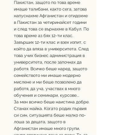
Пакистан, защото по това време 
имаше талибани, както сега, затова 
напуснахме Афганистан и отидохме 
в Пакистан за четиринайсет години 
и след това се върнахме в Кабул. По 
това време аз бях 12-ти клас. 
Завърших 12-ти клас и взех изпит, с 
който да вляза в университета. След 
това учих бизнес администрация в 
университета, после започнах да 
работя. Всичко беше наред, защото 
семейството ми имаше модерно 
мислене и ми беше позволено да 
работя, да уча, участвах в много 
обучения и семинари, курсове...
За мен всичко беше наистина добре. 
Станах майка. Когато родих първия 
си син, ситуацията беше малко по-
лоша за децата, защото в 
Афганистан имаше много групи, 