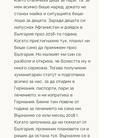
които отвличаха деца за пари. Та, за 
мен всичко беше наред, докато не 
станах майка и ситуацията беше 
лоша за децата. Заради децата си 
напуснах Афганистан и дойдох в 
България през 2016-та година. 
Когато пристигнахме тук, планът ни 
беше само да преминем през 
България. Но малкият ми син се 
разболя и откриха, че болестта му е 
много сериозна. Тогава получихме 
хуманитарен статут и подготвиха 
всичко за нас, за да отидем в 
Германия, паспорти, пари за 
лечението; и ни изпратиха в 
Германия. Бяхме там повече от 
година за лечението на сина ми. 
Върнахме се юли месец 2018 г. 
Когато започнаха да ни помагат от 
България, промених плановете си и 
реших да остана тук. Върнахме се в 