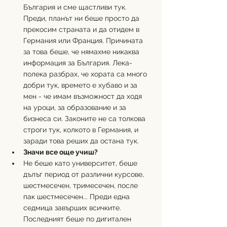
България и сме щастливи тук. 
Преди, планът ни беше просто да 
прекосим страната и да отидем в 
Германия или Франция. Причината 
за това беше, че нямахме никаква 
информация за България. Лека-
полека разбрах, че хората са много 
добри тук, времето е хубаво и за 
мен - че имам възможност да ходя 
на уроци, за образование и за 
бизнеса си. Законите не са толкова 
строги тук, колкото в Германия, и 
заради това реших да остана тук.
Значи все още учиш?
Не беше като университет, беше 
дълъг период от различни курсове, 
шестмесечен, тримесечен, после 
пак шестмесечен... Преди една 
седмица завърших всичките. 
Последният беше по дигитален 