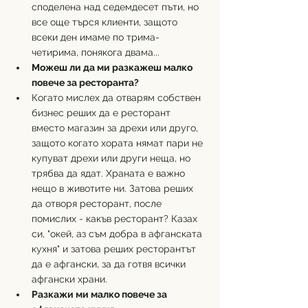
споделена над седемдесет пъти, но 
все още търся клиенти, защото 
всеки ден имаме по трима-
четирима, понякога двама...
Можеш ли да ми разкажеш малко 
повече за ресторанта?
Когато мислех да отварям собствен 
бизнес реших да е ресторант 
вместо магазин за дрехи или друго, 
защото когато хората нямат пари не 
купуват дрехи или други неща, но 
трябва да ядат. Храната е важно 
нещо в животите ни. Затова реших 
да отворя ресторант, после 
помислих - какъв ресторант? Казах 
си, "окей, аз съм добра в афганската 
кухня" и затова реших ресторантът 
да е афгански, за да готвя всички 
афгански храни.
Разкажи ми малко повече за 