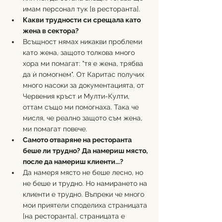
имам персонал тук [в ресторанта].
Какви трудности си срещала като 
жена в сектора?
Всъщност нямах никакви проблеми 
като жена, защото толкова много 
хора ми помагат: "тя е жена, трябва 
да ѝ помогнем". От Каритас получих 
много насоки за документацията, от 
Червения кръст и Мулти-Култи, 
оттам също ми помогнаха. Така че 
мисля, че реално защото съм жена, 
ми помагат повече.
Самото отваряне на ресторанта 
беше ли трудно? Да намериш място, 
после да намериш клиенти...?
Да намеря място не беше лесно, но 
не беше и трудно. Но намирането на 
клиенти е трудно. Въпреки че много 
мои приятели споделиха страницата 
[на ресторанта], страницата е 