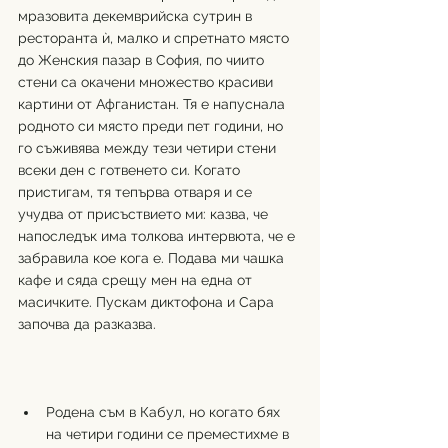
мразовита декемврийска сутрин в 
ресторанта ѝ, малко и спретнато място 
до Женския пазар в София, по чиито 
стени са окачени множество красиви 
картини от Афганистан. Тя е напуснала 
родното си място преди пет години, но 
го съживява между тези четири стени 
всеки ден с готвенето си. Когато 
пристигам, тя тепърва отваря и се 
учудва от присъствието ми: казва, че 
напоследък има толкова интервюта, че е 
забравила кое кога е. Подава ми чашка 
кафе и сяда срещу мен на една от 
масичките. Пускам диктофона и Сара 
започва да разказва.
Родена съм в Кабул, но когато бях 
на четири години се преместихме в 