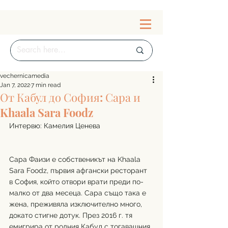
vechernicamedia
Jan 7, 2022
7 min read
От Кабул до София: Сара и
Khaala Sara Foodz
Интервю: Камелия Ценева
Сара Фаизи е собственикът на Khaala 
Sara Foodz, първия афгански ресторант 
в София, който отвори врати преди по-
малко от два месеца. Сара също така е 
жена, преживяла изключително много, 
докато стигне дотук. През 2016 г. тя 
емигрира от родния Кабул с тогавашния 