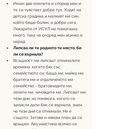
Имам две момчета и според мен и 
те се чувстват добре тук. Ходят на 
детска градина и малкият ми син, 
който беше болен, е добре сега. 
Лекарите от ИСУЛ ни помогнаха 
много, така че според мен всичко е 
наред.
Липсва ли ти родното ти място, би 
ли се върнала?
Всъщност ми липсват отминалите 
времена, когато бях със 
семейството си, баща ми, майка ми, 
братята ми и отдалеченото ми 
семейство - братовчедите ми, 
лелите ми, чичовците ми. Липсват ми 
тези дни, но понякога, когато се 
замисля дали бих се върнала, знам, 
че тези дни са отминали. Не е 
същото. Затова и нямам план да се 
връщам. Ако наистина всичко се 