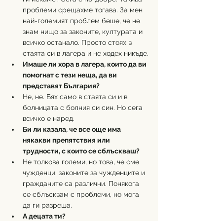
проблеми срещахме тогава. За мен 
най-големият проблем беше, че не 
знам нищо за законите, културата и 
всичко останало. Просто стоях в 
стаята си в лагера и не ходех никъде.
Имаше ли хора в лагера, които да ви 
помогнат с тези неща, да ви 
представят България?
Не, не. Бях само в стаята си и в 
болницата с болния си син. Но сега 
всичко е наред.
Би ли казала, че все още има 
някакви препятствия или 
трудности, с които се сблъскваш?
Не толкова големи, но това, че сме 
чужденци; законите за чужденците и 
гражданите са различни. Понякога 
се сблъсквам с проблеми, но мога 
да ги разреша.
А децата ти?