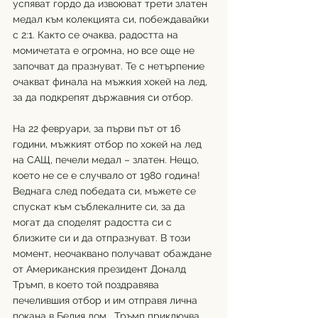
успяват гордо да извоюват трети златен 
медал към колекцията си, побеждавайки 
с 2:1. Както се очаква, радостта на 
момичетата е огромна, но все още не 
започват да празнуват. Те с нетърпение 
очакват финала на мъжкия хокей на лед, 
за да подкрепят държавния си отбор. 
На 22 февруари, за първи път от 16 
години, мъжкият отбор по хокей на лед 
на САЩ, печели медал – златен. Нещо, 
което не се е случвало от 1980 година! 
Веднага след победата си, мъжете се 
спускат към съблекалните си, за да 
могат да споделят радостта си с 
близките си и да отпразнуват. В този 
момент, неочаквано получават обаждане 
от Американския президент Доналд 
Тръмп, в което той поздравява 
печелившия отбор и им отправя лична 
покана в Белия дом.  Тръмп приключва 