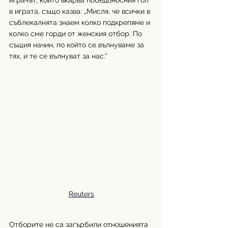
играчът, който вкарва победоносния гол 
в играта, също казва: „Мисля, че всички в 
съблекалнята знаем колко подкрепяме и 
колко сме горди от женския отбор. По 
същия начин, по който се вълнуваме за 
тях, и те се вълнуват за нас.“
Reuters
Отборите не са загърбили отношенията 