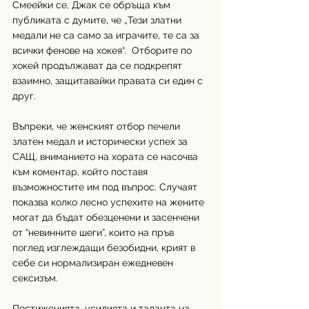
Смеейки се, Джак се обръща към 
публиката с думите, че „Тези златни 
медали не са само за играчите, те са за 
всички фенове на хокея“.  Отборите по 
хокей продължават да се подкрепят 
взаимно, защитавайки правата си един с 
друг. 
Въпреки, че женският отбор печели 
златен медал и исторически успех за 
САЩ, вниманието на хората се насочва 
към коментар, който поставя 
възможностите им под въпрос. Случаят 
показва колко лесно успехите на жените 
могат да бъдат обезценени и засенчени 
от “невинните шеги”, които на пръв 
поглед изглеждащи безобидни, крият в 
себе си нормализиран ежедневен 
сексизъм. 
Постиженията, усилията и таланта на 