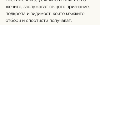
жените, заслужават същото признание, 
подкрепа и видимост, които мъжките 
отбори и спортисти получават. 
Реакцията на Хилари Найт и 
последвалата подкрепа от мъжкия 
отбор показват, че уважението и 
осъзнаването на проблема са възможни, 
когато спортистите застанат един до 
друг. 
Автор: Иванжелина Трендафилова
Източници: 
https://www.olympics.com/en
/milano-cortina-2026/news/winter-
olympics-2026-usa-defeat-canada-2-1-
overtime-win-womens-ice-hockey-gold
https://eu.usatoday.com/story/news/politi
cs/2026/02/26/trump-olympics-womens-
hockey-team/88876413007/