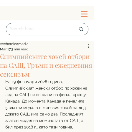
vechernicamedia
Mar 17
3 min read
Олимпийските хокей отбори
на САЩ, Тръмп и ежедневния
сексизъм
На 19 февруари 2026 година, 
Олимпийският женски отбор по хокей на 
лед на САЩ се изправи на финал срещу 
Канада. До момента Канада е печелила 
5 златни медала в женския хокей на лед, 
докато САЩ има само два. Последният 
златен медал на момичетата от САЩ е 
бил през 2018 г., като тази година, 