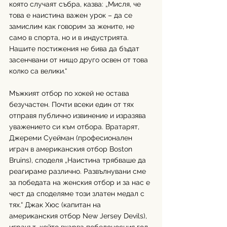
която случаят събра, казва: „Мисля, че 
това е наистина важен урок – да се 
замислим как говорим за жените, не 
само в спорта, но и в индустрията. 
Нашите постижения не бива да бъдат 
засенчвани от нищо друго освен от това 
колко са велики.“
Мъжкият отбор по хокей не остава 
безучастен. Почти всеки един от тях 
отправя публично извинение и изразява 
уважението си към отбора. Вратарят, 
Джереми Суейман (професионален 
играч в американския отбор Boston 
Bruins), споделя „Наистина трябваше да 
реагираме различно. Развълнувани сме 
за победата на женския отбор и за нас е 
чест да споделяме този златен медал с 
тях.“ Джак Хюс (капитан на 
американския отбор New Jersey Devils), 