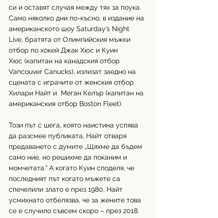
си и оставят случая между тях за поука. 
Само няколко дни по-късно, в издание на 
американското шоу Saturday’s Night 
Live, братята от Олимпийския мъжки 
отбор по хокей Джак Хюс и Куин 
Хюс (капитан на канадския отбор 
Vancouver Canucks), излизат заедно на 
сцената с играчите от женския отбор 
Хилари Найт и  Меган Келър (капитан на 
американския отбор Boston Fleet). 
Този път с шега, която наистина успява 
да разсмее публиката, Найт отваря 
предаването с думите „Щяхме да бъдем 
само ние, но решихме да поканим и 
момчетата.“ А когато Куин споделя, че 
последният път когато мъжете са 
спечелили злато е през 1980, Найт 
усмихнато отбелязва, че за жените това 
се е случило съвсем скоро – през 2018.