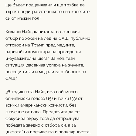
ще бъдат подценявани и ще трябва да 
търпят подигравателния тон на колегите 
си от мъжки пол?
Хилари Найт, капитанът на женския 
отбор по хокей на лед на САЩ, публично 
отговори на Тръмп пред медиите, 
наричайки коментара на президента 
„неуважителна шега“. За нея, тази 
ситуация „засенчва успеха на жените, 
носещи титли и медали за отборите на 
САЩ“. 
36-годишната Найт, има най-много 
олимпийски голове (15) и точки (33) от 
всички американски хокеисти, без 
значение от пола. Предпочита да се 
фокусира върху това да отпразнува 
победата заедно с отбора си, а за 
„шегата“ на президента и популярността, 