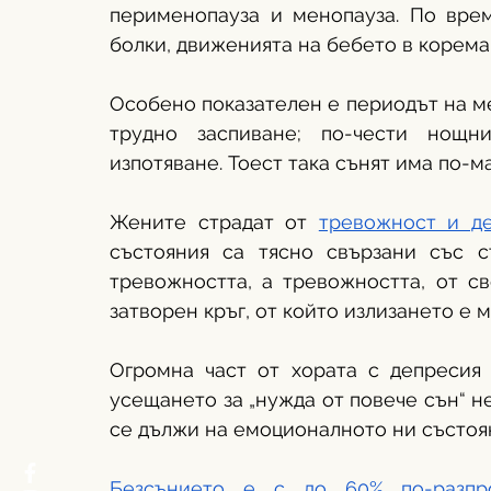
перименопауза и менопауза. По врем
болки, движенията на бебето в корема,
Особено показателен е периодът на ме
трудно заспиване; по-чести нощн
изпотяване. Тоест така сънят има по-
Жените страдат от 
тревожност и де
състояния са тясно свързани със с
тревожността, а тревожността, от св
затворен кръг, от който излизането е 
Огромна част от хората с депресия с
усещането за „нужда от повече сън“ не
се дължи на емоционалното ни състоя
Безсънието е с до 60% по-разпр