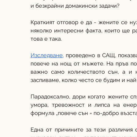
и безкрайни домакински задачи?
Краткият отговор е да - жените се ну
няколко интересни факта, които ще ра
това е така. 
Изследване,
 проведено в САЩ, показва
повече на нощ от мъжете. На пръв пог
важно само количеството сън, а и н
заспиваме, колко често се будим и най
Парадоксално, дори когато жените спя
умора, тревожност и липса на енерг
формула „повече сън = по-добро възста
Една от причините за тези различия 