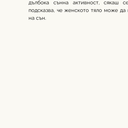
дълбока сънна активност, сякаш се
подсказва, че женското тяло може да 
на сън.