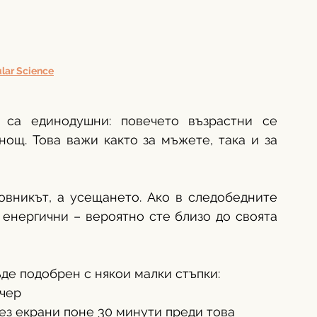
lar Science
 са единодушни: повечето възрастни се 
ощ. Това важи както за мъжете, така и за 
овникът, а усещането. Ако в следобедните 
енергични – вероятно сте близо до своята 
ъде подобрен с някои малки стъпки:
ечер
без екрани поне 30 минути преди това