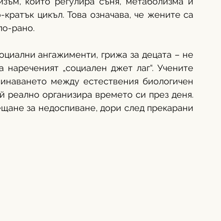
зъм, който регулира съня, метаболизма и 
кратък цикъл. Това означава, че жените са 
по-рано.
оциални ангажименти, грижа за децата – не 
а нареченият „социален джет лаг“. Учените 
минаването между естествения биологичен 
й реално организира времето си през деня. 
щане за недоспиване, дори след прекарани 