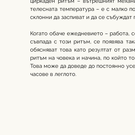
циркаден ритъм – вътрешният механи
телесната температура – е с малко по-
склонни да заспиват и да се събуждат 
Когато обаче ежедневието – работа, с
съвпада с този ритъм, се появява так
обясняват това като резултат от раз
ритъм на човека и начина, по който то
Това може да доведе до постоянно усе
часове в леглото.