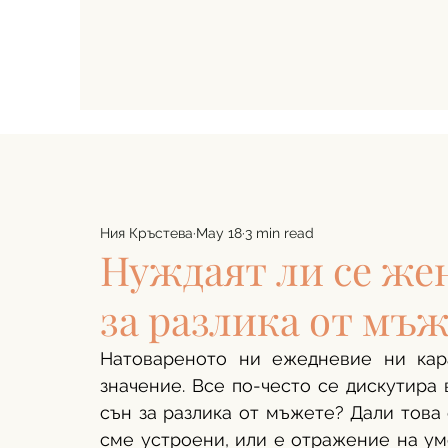
Ния Кръстева
May 18
3 min read
Нуждаят ли се же
за разлика от мъ
Натовареното ни ежедневие ни кар
значение. Все по-често се дискутира 
сън за разлика от мъжете? Дали това е
сме устроени, или е отражение на ум