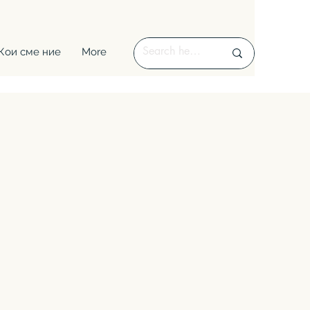
Кои сме ние
More