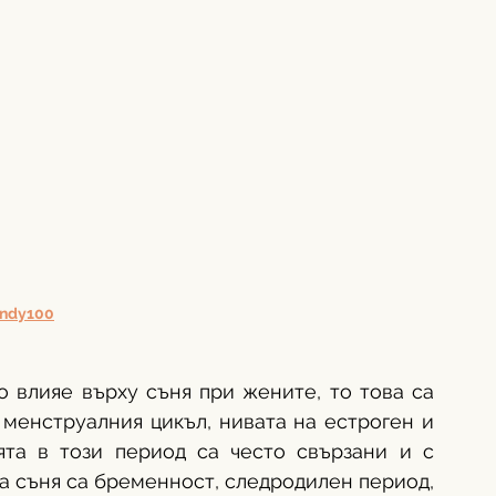
Indy100
 влияе върху съня при жените, то това са 
менструалния цикъл, нивата на естроген и 
та в този период са често свързани и с 
на съня са бременност, следродилен период, 