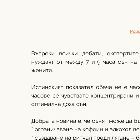
Popu
Въпреки всички дебати, експертите
нуждаят от между 7 и 9 часа сън на н
жените.
Истинският показател обаче не е час
часове се чувствате концентрирани и 
оптимална доза сън.
Добрата новина е, че сънят може да б
* ограничаване на кофеин и алкохол в
* създаване на ритуал преди лягане – 