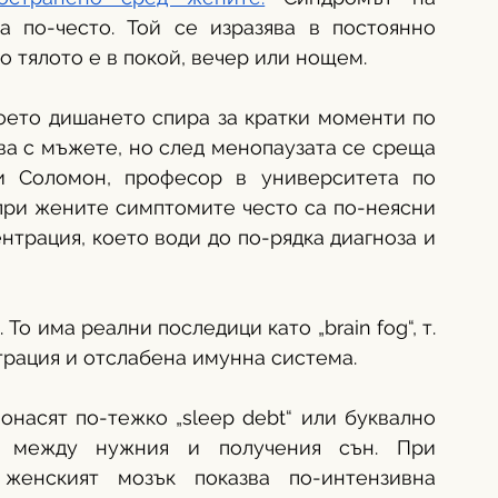
 по-често. Той се изразява в постоянно 
 тялото е в покой, вечер или нощем. 
оето дишането спира за кратки моменти по 
ва с мъжете, но след менопаузата се среща 
и Соломон, професор в университета по 
при жените симптомите често са по-неясни 
нтрация, което води до по-рядка диагноза и 
о има реални последици като „brain fog“, т. 
нтрация и отслабена имунна система.
насят по-тежко „sleep debt“ или буквално 
а между нужния и получения сън. При 
 женският мозък показва по-интензивна 