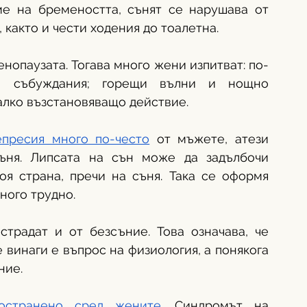
е на бремеността, сънят се нарушава от 
 както и чести ходения до тоалетна. 
нопаузата. Тогава много жени изпитват: по-
и събуждания; горещи вълни и нощно 
малко възстановяващо действие.
пресия много по-често
 от мъжете, атези 
ъня. Липсата на сън може да задълбочи 
оя страна, пречи на съня. Така се оформя 
много трудно.
традат и от безсъние. Това означава, че 
 винаги е въпрос на физиология, а понякога 
ние.
остранено сред жените.
 Синдромът на 