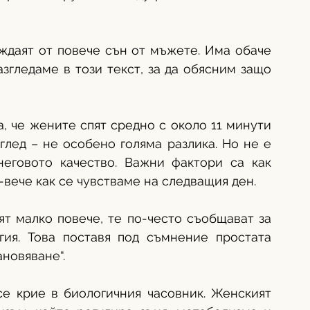
ждаят от повече сън от мъжете. Има обаче 
згледаме в този текст, за да обясним защо 
, че жените спят средно с около 11 минути 
лед – не особено голяма разлика. Но не е 
еговото качество. Важни фактори са как 
-вече как се чувстваме на следващия ден.
т малко повече, те по-често съобщават за 
ия. Това поставя под съмнение простата 
новяване“.
се крие в биологичния часовник. Женският 