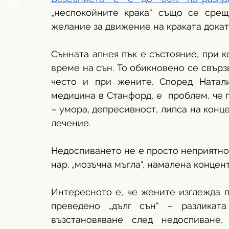
„неспокойните крака“ също се среща
желание за движение на краката докато
Сънната апнея пък е състояние, при к
време на сън. То обикновено се свърз
често и при жените. Според Натал
медицина в Станфорд, е  проблем, че 
– умора, депресивност, липса на конце
лечение.
Недоспиването не е просто неприятно. Т
нар. „мозъчна мъгла“, намалена конце
Интересното е, че жените изглежда по
преведено „дълг сън“ – разликат
възстановяване след недоспиване,