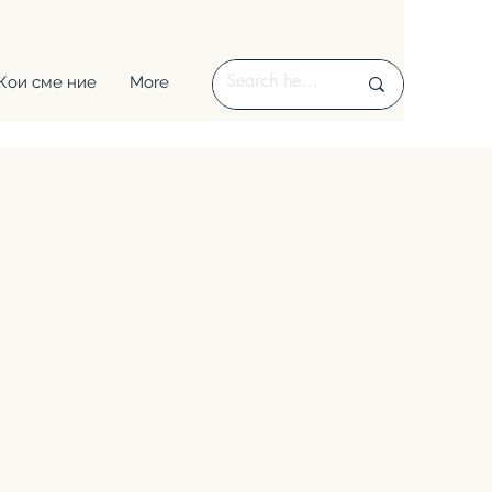
Кои сме ние
More