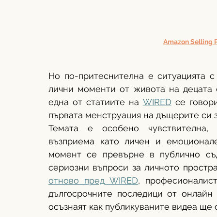
Amazon Selling 
Но по-притеснителна е ситуацията с 
лични моменти от живота на децата с
една от статиите на 
WIRED
 се говор
първата менструация на дъщерите си з
Темата е особено чувствителна, 
възприема като личен и емоционале
момент се превърне в публично съд
сериозни въпроси за личното простра
отново пред WIRED
, професионалист
дългосрочните последици от онлайн 
осъзнаят как публикуваните видеа ще 