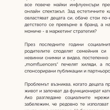
все повече майки инфлуенсъри пре
онлайн спектакъл. Зад естетичните к
овластяват децата си, обаче стои по-
детството се превърне в бранд, а н
момиче - в маркетинг стратегия?
През последните години социални
родителите споделят семейния си ж
невинни снимки и видеа, постепенно 
„momfluencers“ печелят хиляди, а п
спонсорирани публикации и партньорс
Проблемът възниква, когато децата пр
живот и започват да функционират като
Ако разгледаме социалните мрежи
забележим, че редовно те използват 