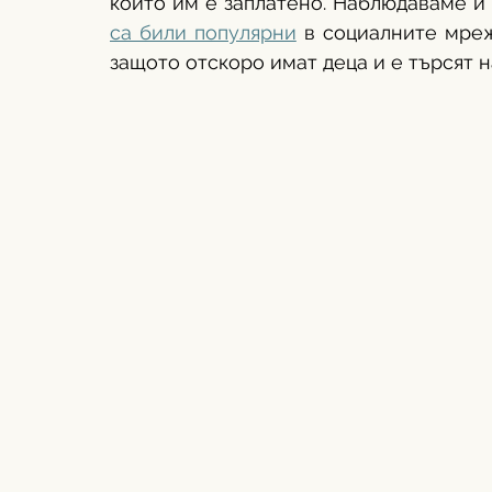
които им е заплатено. Наблюдаваме и т
са били популярни
 в социалните мрежи
защото отскоро имат деца и е търсят на