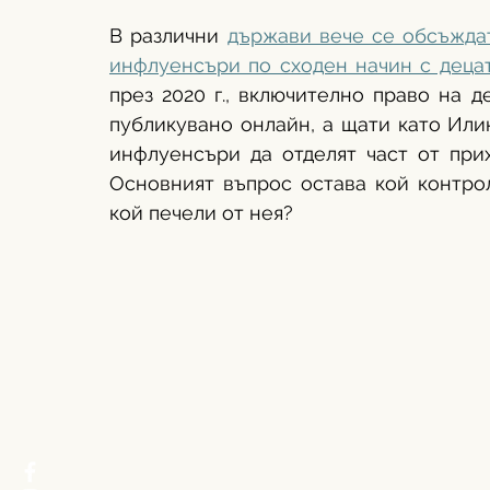
В различни 
държави вече се обсъждат
инфлуенсъри по сходен начин с деца
през 2020 г., включително право на д
публикувано онлайн, а щати като Или
инфлуенсъри да отделят част от прих
Основният въпрос остава кой контрол
кой печели от нея?