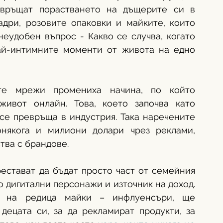
връщат порастването на дъщерите си в 
адри, розовите опаковки и майките, които 
неудобен въпрос - Какво се случва, когато 
ай-интимните моменти от живота на едно 
те мрежи промениха начина, по който 
ивот онлайн. Това, което започва като 
се превръща в индустрия. Така наречените 
онякога и милиони долари чрез реклами, 
тва с брандове.
естават да бъдат просто част от семейния 
 дигитални персонажи и източник на доход. 
 на редица майки – инфлуенсъри, ще 
децата си, за да рекламират продукти, за 