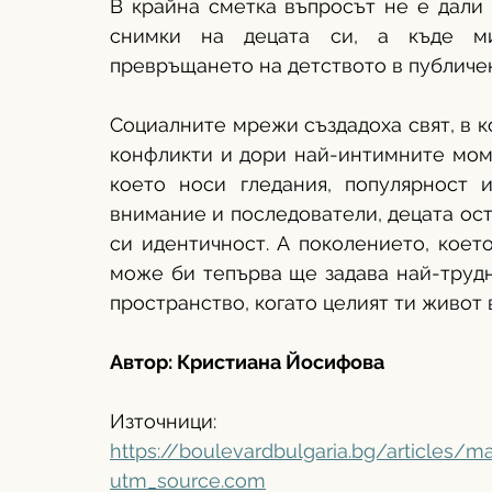
В крайна сметка въпросът не е дали 
снимки на децата си, а къде ми
превръщането на детството в публичен
Социалните мрежи създадоха свят, в к
конфликти и дори най-интимните моме
което носи гледания, популярност и
внимание и последователи, децата ост
си идентичност. А поколението, коет
може би тепърва ще задава най-трудн
пространство, когато целият ти живот
Автор: Кристиана Йосифова
Източници:
https://boulevardbulgaria.bg/articles/m
utm_source.com