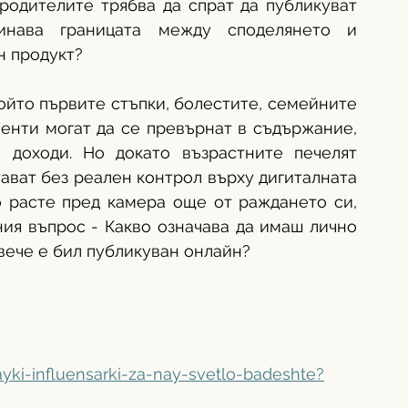
родителите трябва да спрат да публикуват 
нава границата между споделянето и 
 продукт? 
ойто първите стъпки, болестите, семейните 
нти могат да се превърнат в съдържание, 
 доходи. Но докато възрастните печелят 
ават без реален контрол върху дигиталната 
о расте пред камера още от раждането си, 
ия въпрос - Какво означава да имаш лично 
 вече е бил публикуван онлайн?
ayki-influensarki-za-nay-svetlo-badeshte?