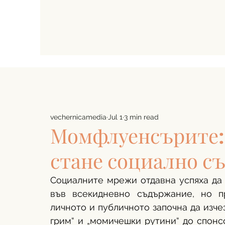
vechernicamedia
Jul 1
3 min read
Момфлуенсърите: 
стане социално с
Социалните мрежи отдавна успяха да 
във всекидневно съдържание, но п
личното и публичното започна да изчез
грим“ и „момичешки рутини“ до спонс