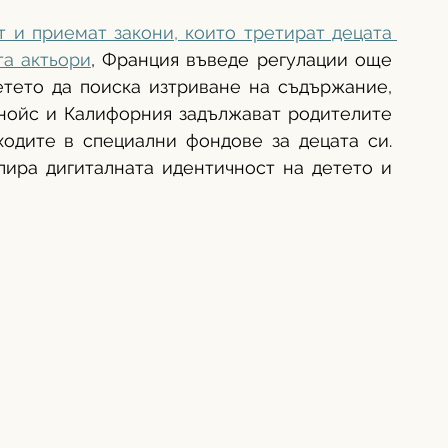
 и приемат закони, които третират децата 
та актьори
, Франция въведе регулации още 
етето да поиска изтриване на съдържание, 
нойс и Калифорния задължават родителите 
одите в специални фондове за децата си. 
ира дигиталната идентичност на детето и 