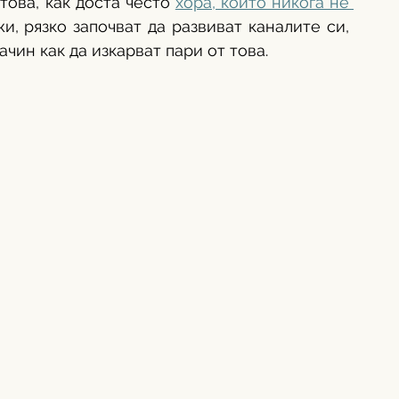
ова, как доста често 
хора, които никога не 
, рязко започват да развиват каналите си, 
чин как да изкарват пари от това. 