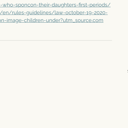
who-sponcon-their-daughters-first-periods/
.eu/en/rules-guidelines/law-october-19-2020-
ion-image-children-under?utm_source.com