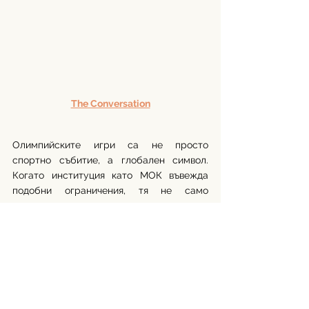
The Conversation
Олимпийските игри са не просто 
спортно събитие, а глобален символ. 
Когато институция като МОК въвежда 
подобни ограничения, тя не само 
регулира спорта, но и изпраща силно 
послание към обществото за това кой 
има право да принадлежи и при какви 
условия. В този смисъл генетичният 
скрининг не е просто техническа мярка, 
а политически и социален акт, който 
рискува да задълбочи разделенията 