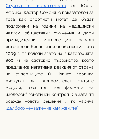
Случаят с лекоатлетката
 от Южна 
Африка, Кастер Семеня, е показателен за 
това как спортисти могат да бъдат 
подложени на години на медицински 
натиск, обществени съмнения и дори 
принудителни интервенции заради 
естествени биологични особености. През 
2009 г. тя печели злато на в категорията 
800 м на световно първенство, което 
предизвика негативна реакция от страна 
на съперниците ѝ. Новите правила 
рискуват да възпроизведат същите 
модели, този път под формата на 
„модерен“ генетичен контрол. Самата тя 
осъжда новото решение и го нарича 
„дълбоко неуважение към жените“.