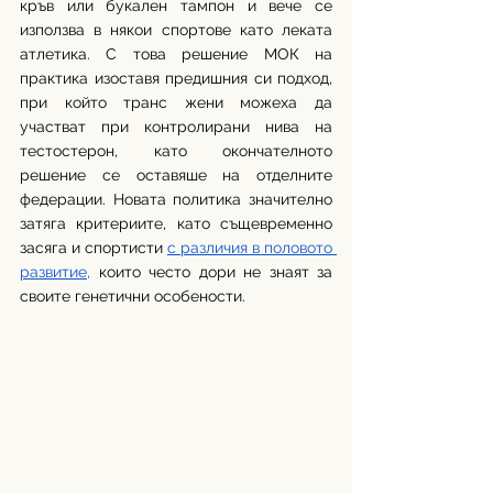
кръв или букален тампон и вече се 
използва в някои спортове като леката 
атлетика. С това решение МОК на 
практика изоставя предишния си подход, 
при който транс жени можеха да 
участват при контролирани нива на 
тестостерон, като окончателното 
решение се оставяше на отделните 
федерации. Новата политика значително 
затяга критериите, като същевременно 
засяга и спортисти 
с различия в половото 
развитие,
 които често дори не знаят за 
своите генетични особености.