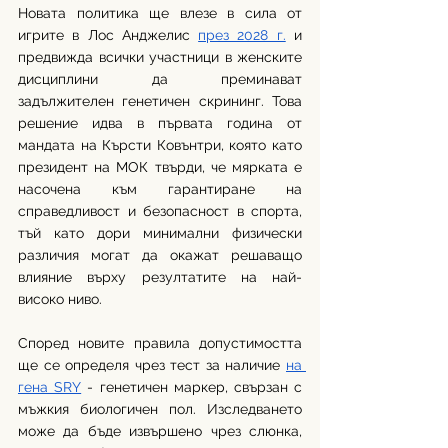
Новата политика ще влезе в сила от 
игрите в Лос Анджелис 
през 2028 г.
 и 
предвижда всички участници в женските 
дисциплини да преминават 
задължителен генетичен скрининг. Това 
решение идва в първата година от 
мандата на Кърсти Ковънтри, която като 
президент на МОК твърди, че мярката е 
насочена към гарантиране на 
справедливост и безопасност в спорта, 
тъй като дори минимални физически 
различия могат да окажат решаващо 
влияние върху резултатите на най-
високо ниво.
Според новите правила допустимостта 
ще се определя чрез тест за наличие 
на 
гена SRY
 - генетичен маркер, свързан с 
мъжкия биологичен пол. Изследването 
може да бъде извършено чрез слюнка, 