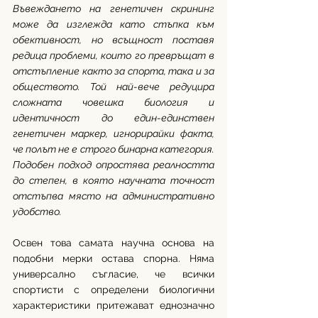
Въвеждането на генетичен скрининг 
може да изглежда като стъпка към 
обективност, но всъщност поставя 
редица проблеми, които го превръщат в 
отстъпление както за спорта, така и за 
обществото. Той най-вече редуцира 
сложната човешка биология и 
идентичност до един-единствен 
генетичен маркер, игнорирайки факта, 
че полът не е строго бинарна категория. 
Подобен подход опростява реалността 
до степен, в която научната точност 
отстъпва място на административно 
удобство.
Освен това самата научна основа на 
подобни мерки остава спорна. Няма 
универсално съгласие, че всички 
спортисти с определени биологични 
характеристики притежават еднозначно 