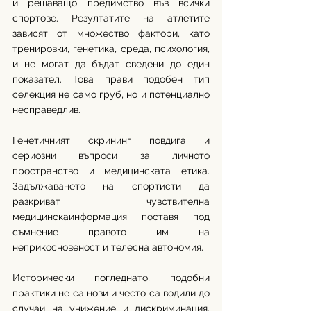
и решаващо предимство във всички 
спортове. Резултатите на атлетите 
зависят от множество фактори, като 
тренировки, генетика, среда, психология, 
и не могат да бъдат сведени до един 
показател. Това прави подобен тип 
селекция не само груб, но и потенциално 
несправедлив.
Генетичният скрининг повдига и 
сериозни въпроси за личното 
пространство и медицинската етика. 
Задължаването на спортисти да 
разкриват чувствителна 
медицинскаинформация поставя под 
съмнение правото им на 
неприкосновеност и телесна автономия. 
Исторически погледнато, подобни 
практики не са нови и често са водили до 
случаи на унижение и дискриминация. 