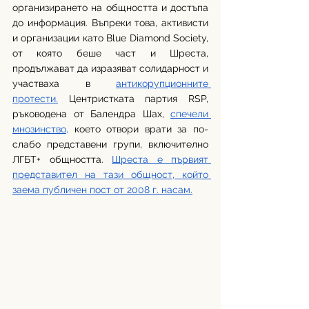
организирането на общността и достъпа 
до информация. Въпреки това, активисти 
и организации като Blue Diamond Society, 
от която беше част и Шреста, 
продължават да изразяват солидарност и 
участваха в 
антикорупционните 
протести.
 Центристката партия RSP, 
ръководена от Балендра Шах, 
спечели 
мнозинство,
 което отвори врати за по-
слабо представени групи, включително 
ЛГБТ+ общността. 
Шреста е първият 
представител на тази общност, който 
заема публичен пост от 2008 г. насам.