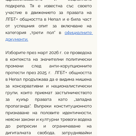
подкрепа. Тя е известна със своето 
участие в движението за правата на 
ЛГБТ+ общността в Непал и е била част 
от успешния опит за включване на 
категория „трети пол“ в 
официалните 
документи.
Изборите през март 2026 г. се проведоха 
в контекста на значителни политически 
промени след анти-корупционните 
протести през 2025 г.  ЛГБТ+ общността 
в Непал продължава да е видима мишена 
за консервативни и националистически 
групи, които приемат застъпничеството 
за куиър правата като „западна 
пропаганда“. Въпреки конституционното 
признаване на половитe идентичности, 
неясни закони и културни тревоги водеха 
до репресии и ограничаване на 
дигиталната свобода, затруднявайки 