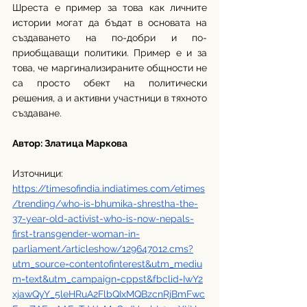
Шреста е пример за това как личните 
истории могат да бъдат в основата на 
създаването на по-добри и по-
приобщаващи политики. Пример е и за 
това, че маргинализираните общности не 
са просто обект на политически 
решения, а и активни участници в тяхното 
създаване.
Автор: Златица Маркова
Източници:
https://timesofindia.indiatimes.com/etimes
/trending/who-is-bhumika-shrestha-the-
37-year-old-activist-who-is-now-nepals-
first-transgender-woman-in-
parliament/articleshow/129647012.cms?
utm_source=contentofinterest&utm_mediu
m=text&utm_campaign=cppst&fbclid=IwY2
xjawQyY_5leHRuA2FlbQIxMQBzcnRjBmFwc