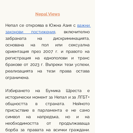
Nepal Views
Непал се откроява в Южна Азия с 
важни 
законови постижения
, включително 
забраната на дискриминацията, 
основана на пол или сексуална 
ориентация през 2007 г. и правото на 
регистрация на еднополови и транс 
бракове от 2023 г. Въпреки тези успехи, 
реализацията на тези права остава 
ограничена.
Избирането на Бумика Шреста е 
исторически момент за Непал и за ЛГБТ+ 
общността в страната. Нейното 
присъствие в парламента е не само 
символ на напредъка, но и на 
необходимостта от продължаваща 
борба за правата на всички граждани. 