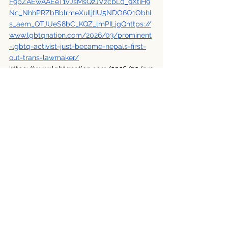
F9pZAEwAAEeT1VJsMsQ2JVzcbL0_9XtiH9
Nc_NhhPRZbBblrmeXuIljtIU5NDO6O1ObhI
s_aem_QTJUeS8bC_KQZ_lmPILjgQhttps://
www.lgbtqnation.com/2026/03/prominent
-lgbtq-activist-just-became-nepals-first-
out-trans-lawmaker/
https://www.lgbtqnation.com/2026/03/pro
minent-lgbtq-activist-just-became-nepals-
first-out-trans-lawmaker/
https://www.ljmu.ac.uk/~/media/files/ljmu
/microsites/qualitative-analysis-in-action-
nepal-
project/community/interview_with_bhumik
a_shrestha.pdf
Nepal Political Progress
LGBTQ+ Rights in Politics
Transgender Representation