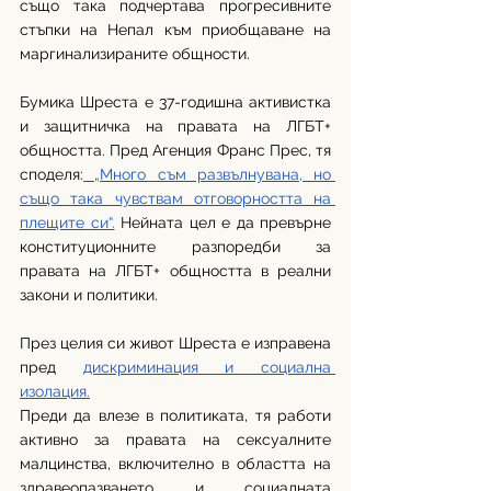
също така подчертава прогресивните 
стъпки на Непал към приобщаване на 
маргинализираните общности.
Бумика Шреста е 37-годишна активистка 
и защитничка на правата на ЛГБТ+ 
общността. Пред Агенция Франс Прес, тя 
споделя:
 „Много съм развълнувана, но 
също така чувствам отговорността на 
плещите си“.
 Нейната цел е да превърне 
конституционните разпоредби за 
правата на ЛГБТ+ общността в реални 
закони и политики.
През целия си живот Шреста е изправена 
пред 
дискриминация и социална 
изолация.
Преди да влезе в политиката, тя работи 
активно за правата на сексуалните 
малцинства, включително в областта на 
здравеопазването и социалната 