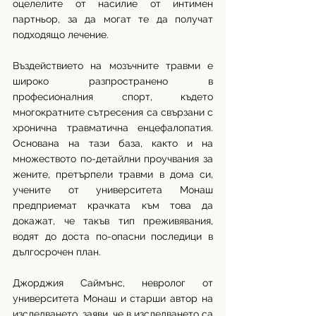
оцелелите от насилие от интимен 
партньор, за да могат те да получат 
подходящо лечение. 
Въздействието на мозъчните травми е 
широко разпространено в 
професионалния спорт, където 
многократните сътресения са свързани с 
хронична травматична енцефалопатия. 
Основана на тази база, както и на 
множеството по-детайлни проучвания за 
жените, претърпели травми в дома си, 
учените от университета Монаш 
предприемат крачката към това да 
докажат, че такъв тип преживявания, 
водят до доста по-опасни последици в 
дългосрочен план. 
Джорджия Саймънс, невролог от 
университета Монаш и старши автор на 
изследването, заяви, че в изследването са 