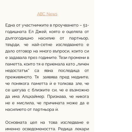
ABC News
Една от участничките в проучването – 51-
годишната Ел Джей, която е оцеляла от 
дългогодишно насилие от партньор, 
твърди, че най-сетне изследването е 
дало отговор на много въпроси, които си 
е задавала през годините. Тези промени в 
паметта, които тя е приемала като „личен 
недостатък“ са явна последица от 
преживяното. Тя  заявява пред медиите, 
че понякога паметта ѝ е толкова зле, че 
се шегува с близките си, че е възможно 
да има Алцхаймер. Признава, че никога 
не е мислила, че причината може да е 
насилието от партньора ѝ. 
Основната цел на това изследване е 
именно осведомеността. Редица лекари 