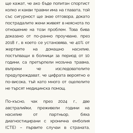
ще кажат, че ако бъде попитан спортист 
колко и какви травми има на главата, той 
със сигурност ще знае отговора, докато 
пострадалите жени живеят в неяснота по 
отношение на този проблем. Това бива 
доказано от по-ранно проучване, през 
2018 г., в което се установява, че 40% от 
жертвите на домашно насилие, 
постъпващи в болници за период от 10 
години, са претърпели мозъчна травма, 
въпреки че изследователите 
предупреждават, че цифрата вероятно е 
по-висока, тъй като много от оцелелите 
не търсят медицинска помощ.
По-късно, чак през 2024 г., две 
австралийки, преживели години на 
насилие от партньор, бяха 
диагностицирани с хронична емболия 
(CTE) – първите случаи в страната, 