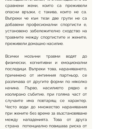
сравнени жени, които са преживели 
опасни връзки, с такива, които не са. 
Въпреки че към тези две групи не са 
добавени професионални спортисти е, 
установено забележително сходство на 
травмите между спортистите и жените, 
преживели домашно насилие. 
Всички мозъчни травми водят до 
физически, когнитивни и емоционални 
последици. Въпреки това, нараняването, 
причинено от интимния партньор, се 
различава от другите форми по няколко 
начина. Първо, насилието рядко е 
изолирано събитие, при голяма част от 
случаите има повтарящ се характер. 
Често води до множество наранявания 
при жените без време за възстановяване 
между нападенията. Това от друга 
страна  потенциално повишава риска от 