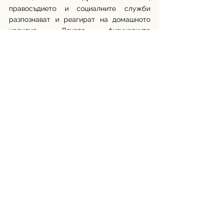
правосъдието и социалните служби 
разпознават и реагират на домашното 
насилие. Докато физическите 
наранявания често се виждат и 
документират, невидимите мозъчни 
увреждания остават недиагностицирани 
и нелекувани, което задълбочава 
травмата на оцелелите и затруднява 
тяхното възстановяване.
Автор: Кристиана Йосифова
Източници:
https://www.theguardian.com/society/202
6/jan/05/domestic-violence-survivors-
strangulation-brain-trauma?
utm_campaign=feed&utm_medium=referra
l&utm_source=later-linkinbio
https://www.abc.net.au/news/2026-01-
05/brain-injury-concussion-strangulation-