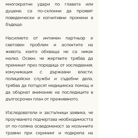
многократни удари по главата или 
душене, са по-склонни да проявят 
поведенчески и когнитивни промени в 
бъдеще. 
Насилието от интимен партньор е 
световен проблем и аспектите на 
живота, които обхваща не са никак 
малко. Освен, че жертвите трябва да 
преминат през поредица от изследвания, 
комуникация с държавни власти, 
полицейски служби и съдебни дела, 
трябва да потърсят медицинска помощ и 
да обърнат внимание на последиците в 
дългосрочен план от преживяното. 
Изследователи и застъпници заявиха, че 
проучването подчертава необходимостта 
от по-голяма осведоменост за мозъчните 
травми при скрининг и подкрепа на 