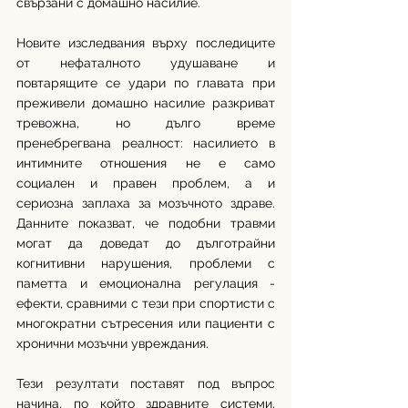
свързани с домашно насилие.
Новите изследвания върху последиците 
от нефаталното удушаване и 
повтарящите се удари по главата при 
преживели домашно насилие разкриват 
тревожна, но дълго време 
пренебрегвана реалност: насилието в 
интимните отношения не е само 
социален и правен проблем, а и 
сериозна заплаха за мозъчното здраве. 
Данните показват, че подобни травми 
могат да доведат до дълготрайни 
когнитивни нарушения, проблеми с 
паметта и емоционална регулация - 
ефекти, сравними с тези при спортисти с 
многократни сътресения или пациенти с 
хронични мозъчни увреждания.
Тези резултати поставят под въпрос 
начина, по който здравните системи, 