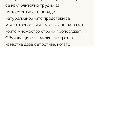
са изключително трудни за 
имплементиране поради 
натурализираните представи за 
мъжественост и упражняване на власт, 
които множество страни проповядват. 
Обучаващите споделят, че срещат 
известна доза съпротива, когато 
дискутират теми за половете, които 
понякога са погрешно асоциирани и с 
табуизираната тема за ЛГБТИ+ правата.
На 11 март т.г. парламентът на Сенегал 
удвои максималното наказание за 
еднополови отношения на между пет и 
10 години лишаване от свобода и 
криминализира „насърчаването“ на 
хомосексуални нагласи, 
предаде
 Reuters. Решението бе взето 
със 135 гласа „за“ и три гласа 
„въздържал се“. Депутатът Гай Мариус 