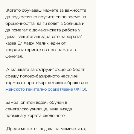
„Когато обучаваш мъжете за важността 
да подкрепят съпругите си по време на 
бременността, да ги водят в болница и 
да помагат с домакинската работа у 
дома, защитаваш здравето на хората“ 
казва Ел Хадж Малик, един от 
координаториоте на програмата в 
Сенегал.
„Училищата за съпрузи“ също се борят 
срещу полово-базираното насилие, 
тормоз от пратньор, детските бракове и 
женското генитално осакатяване (ЖГО)
. 
Бамба, опитен водач, обучен в 
сенегалско училище, вече вижда 
промяна у хората около него. 
„Преди мъжете гледаха на момичетата, 