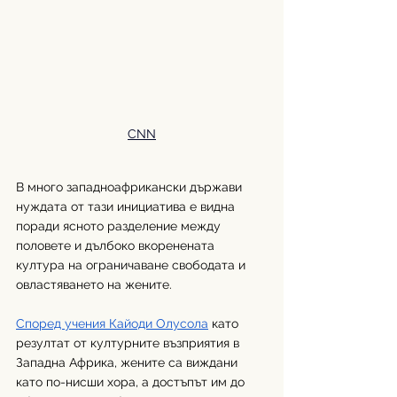
CNN
В много западноафрикански държави 
нуждата от тази инициатива е видна 
поради ясното разделение между 
половете и дълбоко вкоренената 
култура на ограничаване свободата и 
овластяването на жените.
Според учения Кайоди Олусола
 като 
резултат от културните възприятия в 
Западна Африка, жените са виждани 
като по-нисши хора, а достъпът им до 