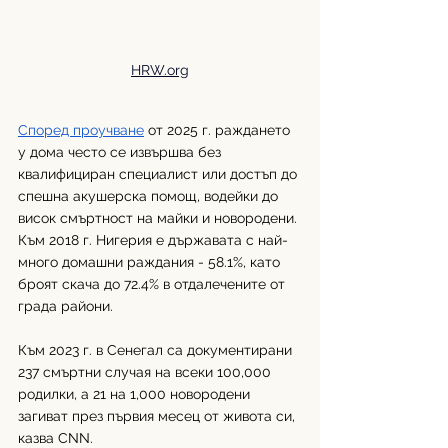
HRW.org
Според проучване
 от 2025 г. раждането 
у дома често се извършва без 
квалифициран специалист или достъп до 
спешна акушерска помощ, водейки до 
висок смъртност на майки и новородени. 
Към 2018 г. Нигерия е държавата с най-
много домашни раждания - 58.1%, като 
броят скача до 72.4% в отдалечените от 
града райони.
Към 2023 г. в Сенегал са документирани 
237 смъртни случая на всеки 100,000 
родилки, а 21 на 1,000 новородени 
загиват през първия месец от живота си, 
казва CNN.