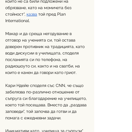
които не са били подложени на 
обрязване, като на момичета без 
стойност“, 
казва
 той пред Plan 
International. 
Макар и да среща негодувание в 
отговор на ученията си, той остава 
доверен противник на традицията, като 
води дискусии в училищата, споделя 
посланията си по телефона, на 
радиошоуто си, както и на сватби, на 
които е канен да говори като гриот. 
Кари Ндейе споделя със CNN, че също 
забелязва по-различно отношение от 
съпруга си благодарение на училището, 
което той посещава. Вместо да „раздава 
заповеди“, той започва да готви и да 
помага с ежедневни задачи. 
Инициативи като „училища за съпрузи“ 