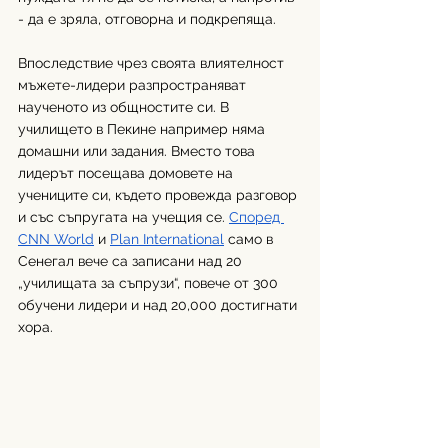
- да е зряла, отговорна и подкрепяща.
Впоследствие чрез своята влиятелност 
мъжете-лидери разпространяват 
наученото из общностите си. В 
училището в Пекине например няма 
домашни или задания. Вместо това 
лидерът посещава домовете на 
учениците си, където провежда разговор 
и със съпругата на учещия се. 
Според 
CNN World
 и 
Plan International
 само в 
Сенегал вече са записани над 20 
„училищата за съпрузи“, повече от 300 
обучени лидери и над 20,000 достигнати 
хора. 