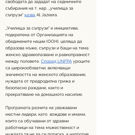
свободата да зададат на седмичните 
събирания на т. нар. „училища за 
съпрузи“ 
казва
 Al Jazeera.
„Училища за съпрузи“ е инициатива, 
подкрепена от Организацията на 
обединените нации (ООН), целяща да 
образова мъже, съпрузи и бащи на тема 
женско здравеопазване и равноправност 
между половете. 
Според UNFPA
 уроците 
са широкообхватни, включващи 
значимостта на женското образование, 
нуждата от предродилна грижа и 
безопасно раждане, както и 
прекратяване на домашното насилие.
Програмата разчита на уважавани 
местни лидери, като  вождове и имами, 
които са обучавани от здравни 
работници на тема мъжественост и 
нуждата тя не да се потиска, а напротив 