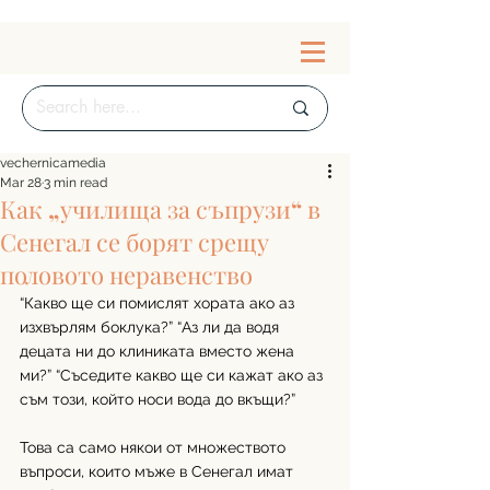
vechernicamedia
Mar 28
3 min read
Как „училища за съпрузи“ в
Сенегал се борят срещу
половото неравенство
“Какво ще си помислят хората ако аз 
изхвърлям боклука?” “Аз ли да водя 
децата ни до клиниката вместо жена 
ми?” “Съседите какво ще си кажат ако аз 
съм този, който носи вода до вкъщи?”
Това са само някои от множеството 
въпроси, които мъже в Сенегал имат 