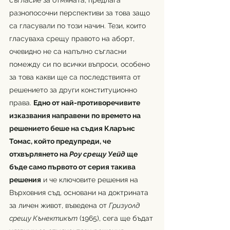
съгласие за отмяната, предлага 
разнопосочни перспективи за това защо 
са гласували по този начин. Тези, които 
гласуваха срещу правото на аборт, 
очевидно не са напълно съгласни 
помежду си по всички въпроси, особено 
за това какви ще са последствията от 
решението за други конституционно 
права. 
Едно от най-противоречивите 
изказвания направени по времето на 
решението беше на съдия Кларънс 
Томас, който предупреди, че 
отхвърлянето на 
Роу срещу Уейд 
ще 
бъде само първото от серия такива 
решения
 и че ключовите решения на 
Върховния съд, основани на доктрината 
за личен живот, въведена от 
Гризуолд 
срещу Кънектикът
 (1965), сега ще бъдат 