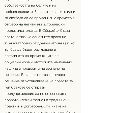
собствеността на белите и на 
робовладелците. За щастие нашите идеи 
за свобода са се променили с времето в 
отговор на легитимни исторически 
предизвикателства. В 
Обергфел 
Съдът 
постановява, че основните права не 
възникват “само от древни източници”, но 
трябва да бъдат разгледани в 
светлината на променящите се 
социални норми. Историята неизменно 
навлиза в процесите на вземане на 
решения. Всъщност в това ключово 
решение за установяване на правата за 
гей бракове се отправи 
предупреждение да не се основава 
правото изключително на традиционни 
практики и договорености, иначе на 
нетрадиционните партньорства ще бъде 