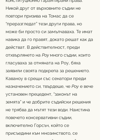
конституционно гарантирани права. 
Никой друг от върховните съдии не 
повтори призива на Томас да се 
“преразгледат” тези други права, но 
може би просто си замълчаваха. Те имат 
навика да го правят, докато решат как да 
действат. В действителност, преди 
отхвърлянето на 
Роу 
много съдии, които 
гласуваха за отмяната на Роу, бяха 
заявили своята подкрепа за решението.
Каваноу в срещи със сенатори преди 
назначението си, твърдеше, че 
Роу
 е вече 
установен прецедент, “законът на 
земята” и че добрите съдийски решения 
не трябва да мътят тези води. Наистина 
повечето консервативни съдии, 
включително Горсъч, който се 
присъедини към мнозинството, се 