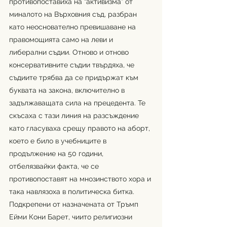
противопоставиха на “активизма” от 
миналото на Върховния съд, разбран 
като неоснователно превишаване на 
правомощията само на леви и 
либерални съдии. Отново и отново 
консервативните съдии твърдяха, че 
съдиите трябва да се придържат към 
буквата на закона, включително в 
задължаващата сила на прецедента. Те 
скъсаха с тази линия на разсъждение 
като гласуваха срещу правото на аборт, 
което е било в учебниците в 
продължение на 50 години, 
отбелязвайки факта, че се 
противопоставят на мнозинството хора и 
така навлязоха в политическа битка. 
Подкрепени от назначената от Тръмп 
Ейми Кони Барет, чиито религиозни 