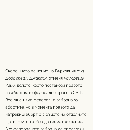
Скорошното решение на Върховния съд, 
Добс срещу Джаксън
, отменя 
Роу срещу 
Уейд
, делото, което постанови правото 
на аборт като федерално право в САЩ. 
Все още няма федерална забрана за 
абортите, но в момента правото да 
направиш аборт е в ръцете на отделните 
щати, които трябва да вземат решение. 
Ако федералната забрана се предложи, 