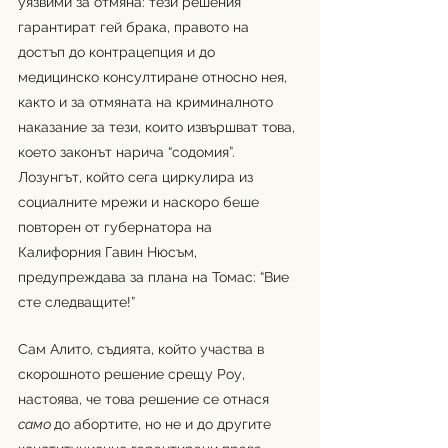
уязвими за отмяна: тези решения 
гарантират гей брака, правото на 
достъп до контрацепция и до 
медицинско консултиране относно нея, 
както и за отмяната на криминалното 
наказание за тези, които извършват това, 
което законът нарича “содомия”. 
Лозунгът, който сега циркулира из 
социалните мрежи и наскоро беше 
повторен от губернатора на 
Калифорния Гавин Нюсъм, 
предупреждава за плана на Томас: “Вие 
сте следващите!”
Сам Алито, съдията, който участва в 
скорошното решение срещу Роу, 
настоява, че това решение се отнася 
само 
до абортите, но не и до другите 