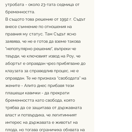
утробата - около 23-тата седмица от 
бременността.
В същото това решение от 1992 г. Съдът 
внесе съмнение по отношения на 
правния му статус. Там Съдът ясно 
заявява, че не е готов да вземе такова 
"непопулярно решение", въпреки че 
твърди, че ключовият извод на Роу, че 
абортът е оправдан чрез прибягване до 
клаузата за справедлив процес, не е 
оправдан. Те не признаха “свободата” на 
жените - Алито днес прибавя тези 
плашещи кавички - да прекрати 
бременността като свобода, която 
трябва да се защитава от държавната 
власт и потвърдиха, че легитимният 
интерес на държавата е животът на 
плода, но тогава ограничиха обхвата на 