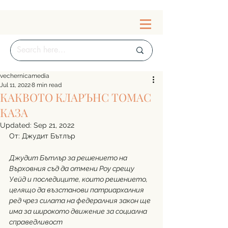
vechernicamedia
Jul 11, 2022
8 min read
КАКВОТО КЛАРЪНС ТОМАС
КАЗА
Updated:
Sep 21, 2022
От: Джудит Бътлър
Джудит Бътлър за решението на 
Върховния съд да отмени Роу срещу 
Уейд и последиците, които решението, 
целящо да възстанови патриархалния 
ред чрез силата на федералния закон ще 
има за широкото движение за социална 
справедливост