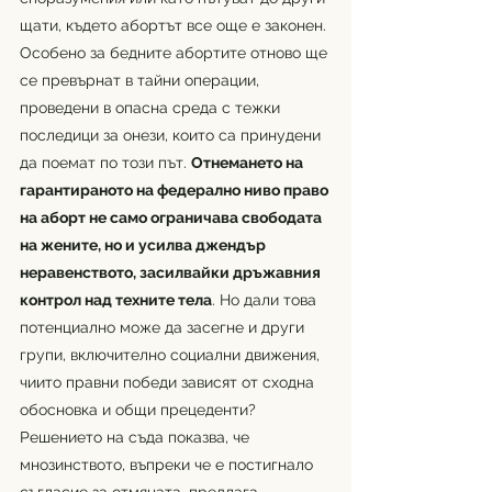
щати, където абортът все още е законен. 
Особено за бедните абортите отново ще 
се превърнат в тайни операции, 
проведени в опасна среда с тежки 
последици за онези, които са принудени 
да поемат по този път. 
Отнемането на 
гарантираното на федерално ниво право 
на аборт не само ограничава свободата 
на жените, но и усилва джендър 
неравенството, засилвайки дръжавния 
контрол над техните тела
. Но дали това 
потенциално може да засегне и други 
групи, включително социални движения, 
чиито правни победи зависят от сходна 
обосновка и общи прецеденти? 
Решението на съда показва, че 
мнозинството, въпреки че е постигнало 