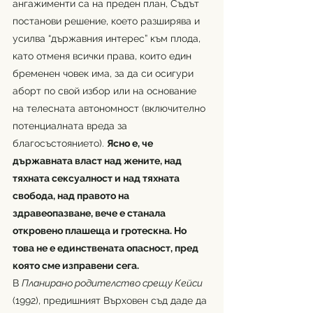
ангажименти са на преден план, Съдът 
постанови решение, което разширява и 
усилва “държавния интерес” към плода, 
като отменя всички права, които един 
бременен човек има, за да си осигури 
аборт по свой избор или на основание 
на телесната автономност (включително 
потенциалната вреда за 
благосъстоянието). 
Ясно е, че 
държавната власт над жените, над 
тяхната сексуалност и над тяхната 
свобода, над правото на 
здравеопазване, вече е станала 
откровено плашеща и гротескна. Но 
това не е единствената опасност, пред 
която сме изправени сега. 
В 
Планирано родителство срещу Кейси 
(1992), предишният Върховен съд даде да 