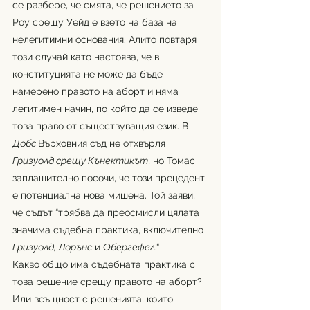
се разбере, че смята, че решението за 
Роу срещу Уейд е взето на база на 
нелегитимни основания. Алито повтаря 
този случай като настоява, че в 
конституцията не може да бъде 
намерено правото на аборт и няма 
легитимен начин, по който да се изведе 
това право от съществуващия език. В 
Добс 
Върховния съд не отхвърля 
Гризуолд срещу Кънектикът
, но Томас 
заплашително посочи, че този прецедент 
е потенциална нова мишена. Той заяви, 
че съдът “трябва да преосмисли цялата 
значима съдебна практика, включително 
Гризуолд, Лорънс
 и 
Обергефел
.“
Какво общо има съдебната практика с 
това решение срещу правото на аборт? 
Или всъщност с решенията, които 