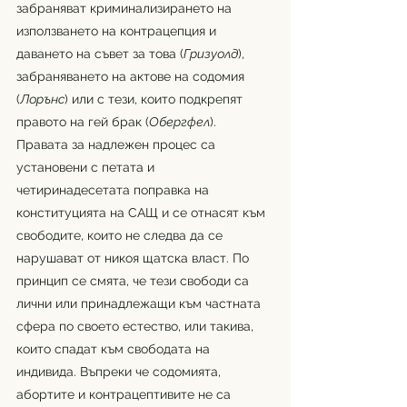
забраняват криминализирането на 
използването на контрацепция и 
даването на съвет за това (
Гризуолд
), 
забраняването на актове на содомия 
(
Лорънс
) или с тези, които подкрепят 
правото на гей брак (
Обергфел
). 
Правата за надлежен процес са 
установени с петата и 
четиринадесетата поправка на 
конституцията на САЩ и се отнасят към 
свободите, които не следва да се 
нарушават от никоя щатска власт. По 
принцип се смята, че тези свободи са 
лични или принадлежащи към частната 
сфера по своето естество, или такива, 
които спадат към свободата на 
индивида. Въпреки че содомията, 
абортите и контрацептивите не са 