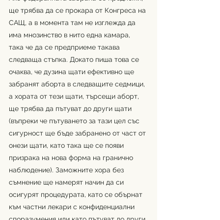
ще трябва да се прокара от Конгреса на 
САЩ, а в момента там не изглежда да 
има мнозинство в нито една камара, 
така че да се предприеме такава 
следваща стъпка. Докато пиша това се 
очаква, че дузина щати ефективно ще 
забранят аборта в следващите седмици, 
а хората от тези щати, търсещи аборт, 
ще трябва да пътуват до други щати 
(въпреки че пътуването за тази цел със 
сигурност ще бъде забранено от част от 
онези щати, като така ще се появи 
призрака на нова форма на гранично 
наблюдение). Заможните хора без 
съмнение ще намерят начин да си 
осигурят процедурата, като се обърнат 
към частни лекари с конфиденциални  
споразумения или като пътуват до други 