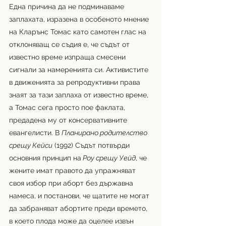
Една причина да не подминаваме 
заплахата, изразена в особеното мнение 
на Кларънс Томас като самотен глас на 
отклоняващ се съдия е, че съдът от 
известно време изпраща смесени 
сигнали за намеренията си. Активистите 
в движенията за репродуктивни права 
знаят за тази заплаха от известно време, 
а Томас сега просто пое факлата, 
предадена му от консервативните 
евангелисти. В 
Планирано родителство 
срещу Кейси
 (1992) Съдът потвърди 
основния принцип на
 Роу срещу Уейд
, че 
жените имат правото да упражняват 
своя избор при аборт без държавна 
намеса, и постанови, че щатите не могат 
да забраняват абортите преди времето, 
в което плода може да оцелее извън 