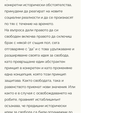
конкретни исторически обстоятелства, 
принудени да реагират на новите 
социални реалности и да се произнасят 
по тях с течение на времето. 
На въпроса дали правото да си 
свободен включва правото да сключиш 
брак с някой от същия пол, сега 
отговаряме с “да” и с това удължаваме и 
разширяваме своята идея за свобода, 
като превръщаме един абстрактен 
принцип в конкретен и като променяме 
една концепция, която този принцип 
защитава. Както свободата, така и 
равенството приемат нови значения. Или 
както е в случая с освобождаването на 
робите, правният истаблишмънт 
осъзнава, че предишни исторически 
идеи за свобода са били ограничени до 