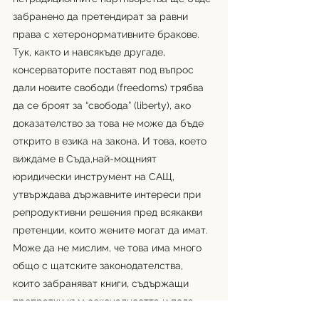
забранено да претендират за равни 
права с хетеронормативните бракове.
Тук, както и навсякъде другаде, 
консерваторите поставят под въпрос 
дали новите свободи (freedoms) трябва 
да се броят за “свобода” (liberty), ако 
доказателство за това не може да бъде 
открито в езика на закона. И това, което 
виждаме в Съда,най-мощният 
юридически инструмент на САЩ, 
утвърждава държавните интереси при 
репродуктивни решения пред всякакви 
претенции, които жените могат да имат. 
Може да не мислим, че това има много 
общо с щатските законодателства, 
които забраняват книги, съдържащи 
препратки към сексуалността и пола, 