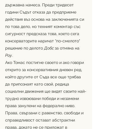
държавна намеса. Преди тридесет 
години Съдът отказа да предприеме 
действия въз основа на заключенията си 
по това дело, но техният коментар със 
сигурност предсказа това, което сега 
консерваторите наричат “по-смелото" 
решение по делото 
Добс 
за отмяна на 
Роу
. 
Ако Томас постигне своето и ако говори 
открито за консервативния дневен ред, 
който другите от Съда все още трябва 
да припознаят като свой, редица 
социални движения ще видят своите най-
трудно извоювани победи и незамени 
права занулени на федерално ниво. 
Права, свързани с равенство, свободи и 
справедливост остават абстрактни 
права, докато не се приложат в 