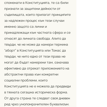
споменати в Конституцията, те са били 
признати за защитени дейности от 
съдилищата, които прилагат принципите 
за надлежен процес към тези случаи 
именно защото са лични и 
принадлежащи към частната сфера и се 
отнасят до личната свобода. Алито да 
твърди, че не може да намери термина 
“аборт” в Конституцията или Томас да 
твърди, че нито едно от тези права не 
могат да бъдат намерени там, означава 
ефективно да отрекат приложението на 
абстрактни права към конкретни 
социални проблеми, които 
Конституцията не е можела да предвиди 
в тяхната сегашна историческа форма. 
От друга страна те следват своя дневен 
ред чрез умопомрачителен буквализъм.