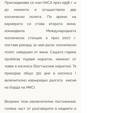
Присъединява се към НАСА през 1998 г. и 
до момента е осъществила два 
космически полета. По време на 
кариерата си става втората жена, 
командвала Международната 
космическа станция, а през 2007 г. 
поставя рекорд за най-дълъг космически 
полет, извършен от жена. Същата година 
пробягва първия маратон, изминат от 
човек в космоса (Бостънския маратон). Тя 
прекарва общо 322 дни в космоса ( 
включително извънредно дългата  мисия 
на борда на МКС).
Въпреки тези изключителни постижения, 
голяма част от разговорите в медиите и 