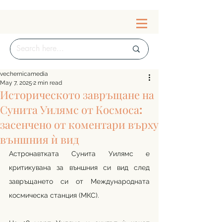
vechernicamedia
May 7, 2025
2 min read
Историческото завръщане на
Сунита Уилямс от Космоса:
засенчено от коментари върху
външния ѝ вид
Астронавтката Сунита Уилямс е 
критикувана за външния си вид след 
завръщането си от Международната 
космическа станция (МКС). 