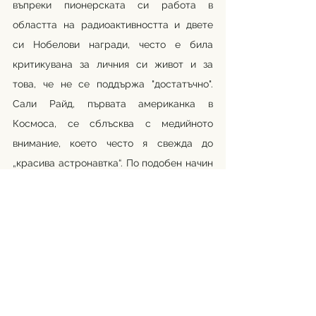
въпреки пионерската си работа в 
областта на радиоактивността и двете 
си Нобелови награди, често е била 
критикувана за личния си живот и за 
това, че не се поддържа "достатъчно". 
Сали Райд, първата американка в 
Космоса, се сблъсква с медийното 
внимание, което често я свежда до 
„красива астронавтка“. По подобен начин 
кариерата на Нина Тандон, инженер по 
биомедицина и новатор, понякога е 
засенчвана от коментари за външния ѝ 
вид и модерното ѝ облекло. 
Авторка: Румена Димитрова