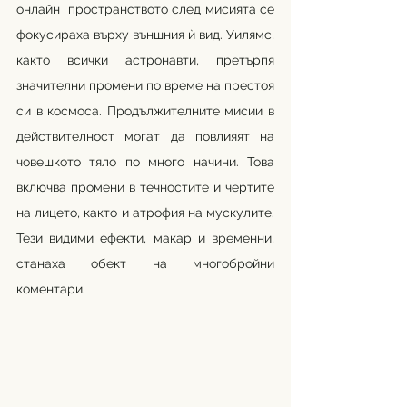
онлайн  пространството след мисията се 
фокусираха върху външния ѝ вид. Уилямс, 
както всички астронавти, претърпя 
значителни промени по време на престоя 
си в космоса. Продължителните мисии в 
действителност могат да повлияят на 
човешкото тяло по много начини. Това 
включва промени в течностите и чертите 
на лицето, както и атрофия на мускулите. 
Тези видими ефекти, макар и временни, 
станаха обект на многобройни 
коментари.