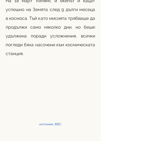
На 18 март Уилямс и екипът ѝ кацат 
успешно на Земята след 9 дълги месеца 
в космоса. Тъй като мисията трябваше да 
продължи само няколко дни, но беше 
удължена поради усложнения, всички 
погледи бяха насочени към космическата 
станция. 
източник: ВВС