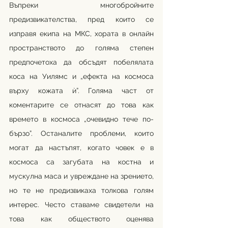
Въпреки многобройните 
предизвикателства, пред които се 
изправя екипа на МКС, хората в онлайн 
пространството до голяма степен 
предпочетоха да обсъдят побелялата 
коса на Уилямс и „ефекта на космоса 
върху кожата ѝ”. Голяма част от 
коментарите се отнасят до това как 
времето в космоса „очевидно тече по-
бързо”. Останалите проблеми, които 
могат да настъпят, когато човек е в 
космоса са загубата на костна и 
мускулна маса и увреждане на зрението, 
но те не предизвикаха толкова голям 
интерес. Често ставаме свидетели на 
това как обществото оценява 