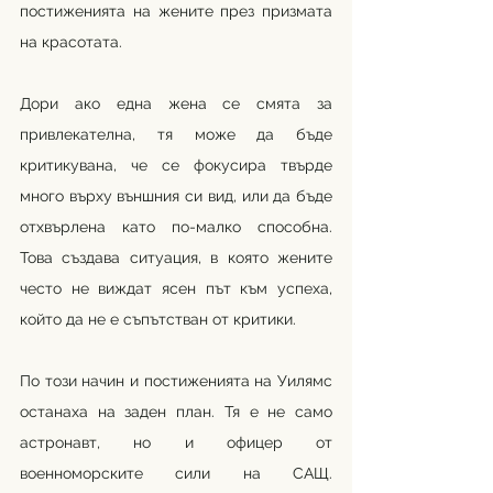
постиженията на жените през призмата 
на красотата. 
Дори ако една жена се смята за 
привлекателна, тя може да бъде 
критикувана, че се фокусира твърде 
много върху външния си вид, или да бъде 
отхвърлена като по-малко способна. 
Това създава ситуация, в която жените 
често не виждат ясен път към успеха, 
който да не е съпътстван от критики.
По този начин и постиженията на Уилямс 
останаха на заден план. Тя е не само 
астронавт, но и офицер от 
военноморските сили на САЩ. 