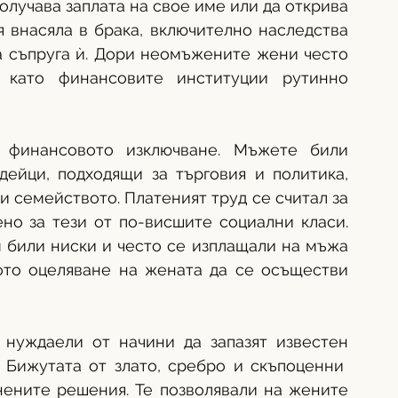
олучава заплата на свое име или да открива 
я внасяла в брака, включително наследства 
а съпруга ѝ. Дори неомъжените жени често 
 като финансовите институции рутинно 
 финансовото изключване. Мъжете били 
ейци, подходящи за търговия и политика, 
 семейството. Платеният труд се считал за 
о за тези от по-висшите социални класи. 
 били ниски и често се изплащали на мъжа 
ото оцеляване на жената да се осъществи 
нуждаели от начини да запазят известен 
 Бижутата от злато, сребро и скъпоценни  
ените решения. Те позволявали на жените 