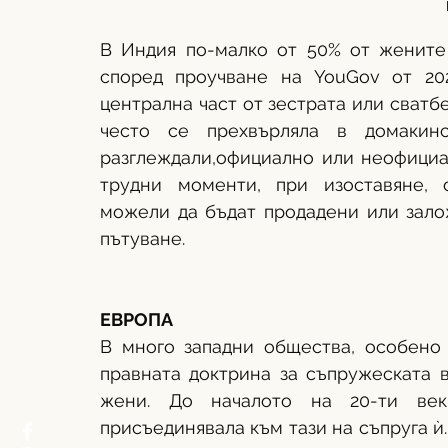
В Индия по-малко от 50% от жените 
според проучване на YouGov от 20
централна част от зестрата или сватбе
често се прехвърляла в домакинс
разглеждали,официално или неофициа
трудни моменти, при изоставяне, 
можели да бъдат продадени или залож
пътуване.
ЕВРОПА
В много западни общества, особено 
правната доктрина за съпружеската 
жени. До началото на 20-ти век
присъединявала към тази на съпруга ѝ