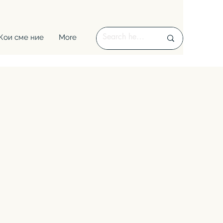
Кои сме ние
More