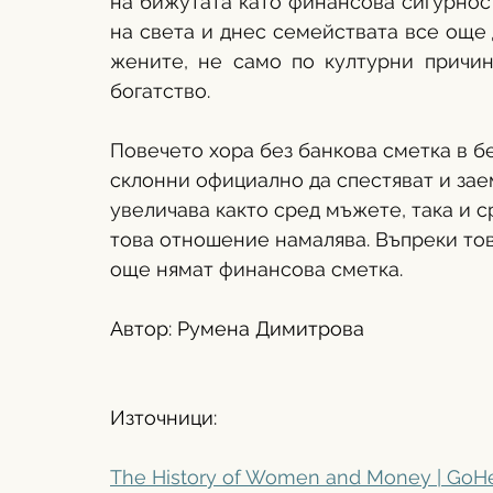
на бижутата като финансова сигурност
на света и днес семействата все още 
жените, не само по културни причин
богатство. 
Повечето хора без банкова сметка в бе
склонни официално да спестяват и зае
увеличава както сред мъжете, така и с
това отношение намалява. Въпреки тов
още нямат финансова сметка. 
Aвтор: Румена Димитрова
Източници:
The History of Women and Money | GoH