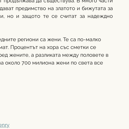
 продължава да съществува. В много части 
дават предимство на златото и бижутата за 
и, но и защото те се считат за надеждно 
дните региони са жени. Те са по-малко 
мат. Процентът на хора със сметки се 
ред жените, а разликата между половете в 
а около 700 милиона жени по света все 
enry