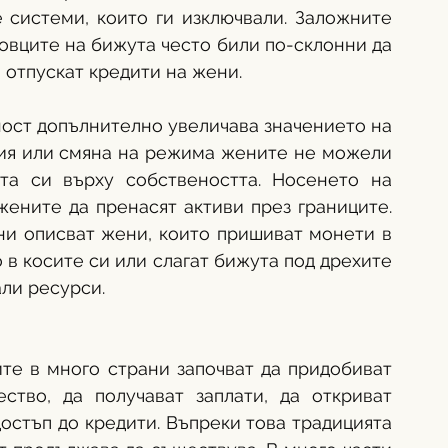
 системи, които ги изключвали. Заложните 
вците на бижута често били по-склонни да 
 отпускат кредити на жени.
ост допълнително увеличава значението на 
ция или смяна на режима жените не можели 
та си върху собствеността. Носенето на 
жените да пренасят активи през границите. 
ни описват жени, които пришиват монети в 
 в косите си или слагат бижута под дрехите 
али ресурси. 
ите в много страни започват да придобиват 
тво, да получават заплати, да откриват 
остъп до кредити. Въпреки това традицията 