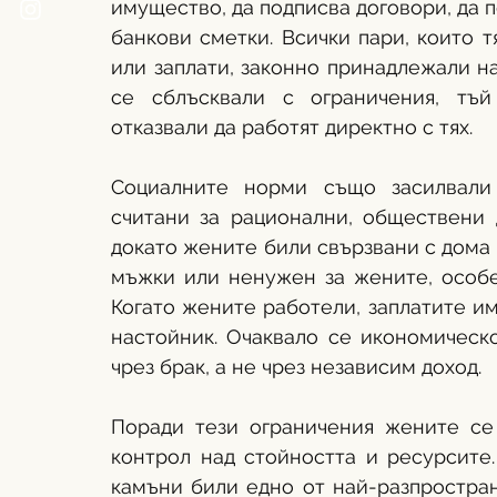
имущество, да подписва договори, да п
банкови сметки. Всички пари, които т
или заплати, законно принадлежали н
се сблъсквали с ограничения, тъй
отказвали да работят директно с тях.
Социалните норми също засилвали
считани за рационални, обществени д
докато жените били свързвани с дома и
мъжки или ненужен за жените, особен
Когато жените работели, заплатите им
настойник. Очаквало се икономическ
чрез брак, а не чрез независим доход. 
Поради тези ограничения жените се 
контрол над стойността и ресурсите.
камъни били едно от най-разпростран