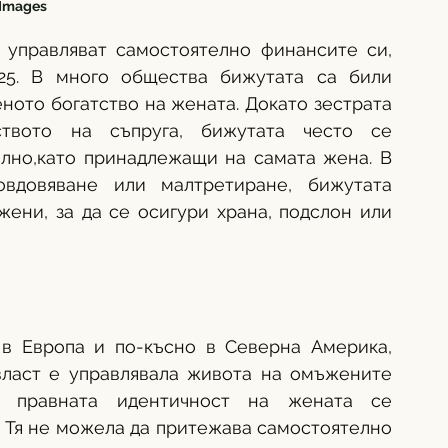
Images
управляват самостоятелно финансите си, 
25. В много общества бижутата са били 
ното богатство на жената. Докато зестрата 
твото на съпруга, бижутата често се 
лно,като принадлежащи на самата жена. В 
овдовяване или малтретиране, бижутата 
ени, за да се осигури храна, подслон или 
в Европа и по-късно в Северна Америка, 
власт е управлявала живота на омъжените 
 правната идентичност на жената се 
. Тя не можела да притежава самостоятелно 