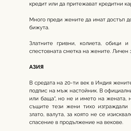
кредит или да притежават кредитни кар
Много преди жените да имат достъп до
бижута. 
Златните гривни, колиета, обици и
спестовната сметка на жените. Личен з
АЗИЯ
В средата на 20-ти век в Индия женит
подпис на мъж настойник. В официални
или баща“, но не и името на жената, 
същите тези жени тихо изграждали с
злато, валута, за която не се изисква
спасение в продължение на векове. 