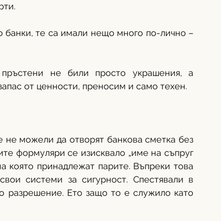
ти. 
 банки, те са имали нещо много по-лично – 
 пръстени не били просто украшения, а 
апас от ценности, преносим и само техен. 
е не можели да отворят банкова сметка без 
те формуляри се изисквало „име на съпруг 
на която принадлежат парите. Въпреки това 
вои системи за сигурност. Спестявали в 
ло разрешение. Ето защо то е служило като 