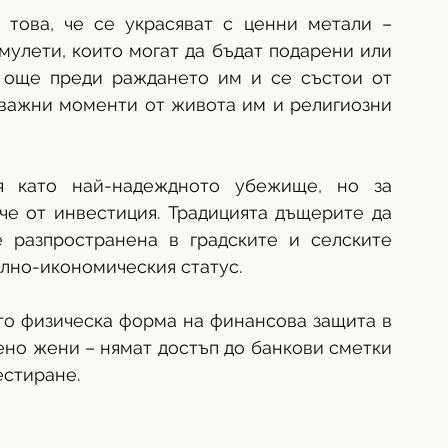
това, че се украсяват с ценни метали – 
мулети, които могат да бъдат подарени или 
а още преди раждането им и се състои от 
 важни моменти от живота им и религиозни 
я като най-надеждното убежище, но за 
е от инвестиция. Традицията дъщерите да 
 разпространена в градските и селските 
лно-икономическия статус. 
то физическа форма на финансова защита в 
ено жени – нямат достъп до банкови сметки 
естиране.