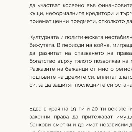
да участват косвено във финансовите
къщи, неформалните кредитори и търго
приемат ценни предмети, отколкото да
Културната и политическата нестабилн
бижутата. В периоди на война, мигра
да разчитат на спазването на права
богатство върху тялото позволява на 
Разказите на бежанци от много регио
подгъвите на дрехите си, вплитат злато
си, за да защитят последните си остан
Едва в края на 19-ти и 20-ти век жен
законни права да притежават имущес
банкови сметки и да имат независим д