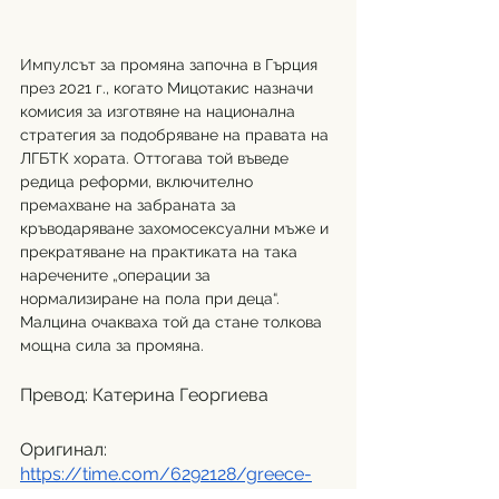
Импулсът за промяна започна в Гърция 
през 2021 г., когато Мицотакис назначи 
комисия за изготвяне на национална 
стратегия за подобряване на правата на 
ЛГБТК хората. Оттогава той въведе 
редица реформи, включително 
премахване на забраната за 
кръводаряване захомосексуални мъже и 
прекратяване на практиката на така 
наречените „операции за 
нормализиране на пола при деца“. 
Малцина очакваха той да стане толкова 
мощна сила за промяна.
Превод: Катерина Георгиева
Оригинал: 
https://time.com/6292128/greece-
same-sex-marriage/?