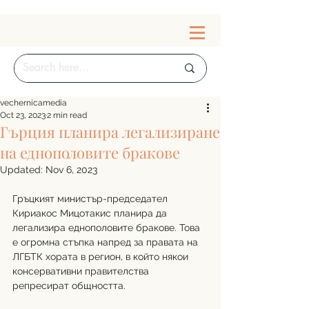
vechernicamedia
Oct 23, 2023
2 min read
Гърция планира легализиране
на еднополовите бракове
Updated:
Nov 6, 2023
Гръцкият министър-председател 
Кириакос Мицотакис планира да 
легализира еднополовите бракове. Това 
е огромна стъпка напред за правата на 
ЛГБТК хората в регион, в който някои 
консервативни правителства 
репресират общността.