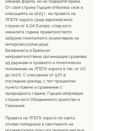
някаква форма, но не подкрепя брака. 
От своя страна Гърция отбеляза скок в 
класацията за 2023 г. на правата на 
ЛГБТК хората сред европейските 
страни от ILGA Europe, след като 
миналата година правителството 
забрани гениталното осакатяване на 
интерсексуални деца.
Базираната в Брюксел 
неправителствена организация сравнява 
49 държави и правното и политическо 
положение на ЛГБТК хората в тях, от 0% 
до 100%. С класиране от 57% в 
последния доклад, с пет процентни 
пункта повече в сравнение с 
предходната година, Гърция изпревари 
страни като Обединеното кралство и 
Германия.
Правата на ЛГБТК хората по света 
отново попаднаха в светлината на 
прожекторите през последните месеци. 